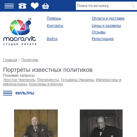
О
Помощь
Оплата и доставка
Контакты
Цены и размеры
качестве
Отзывы
Войти
Регистрация
Виды
продукции
Главная
–
Политики
Модульные
картины
Портреты известных политиков
Репродукции
Похожие запросы:
Плакаты
Уинстон Черчилль
,
Президенты
,
Гетьманы Украины
,
Императоры и
императрицы
,
Королевы и короли
.
Ваше
фото
ФИЛЬТРЫ
на
холсте
Картины
в
раме
Все
изображения
Рамы
для