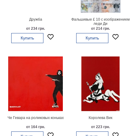
В
кухню
Климт
Дружба
Фальшивые £ 10 с изображением
Море
леди Ди
от 234 грн.
от 214 грн.
Старинные
карты
Купить
Купить
В
ванную
Уорхолл
Городские
пейзажи
В
зал
Пикассо
Посмотреть
все
Че Гевара на роликовых коньках
Королева Вик
темы
от 164 грн.
от 223 грн.
Постеры