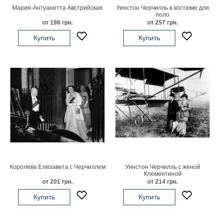
Мария-Антуанетта Австрийская
Уинстон Черчилль в костюме для
на
поло
от 198 грн.
от 257 грн.
холсте
Купить
Купить
больших
размеров
Наши
работы
Королева Елизавета с Черчиллем
Уинстон Черчилль с женой
Клементиной
от 201 грн.
от 214 грн.
Купить
Купить