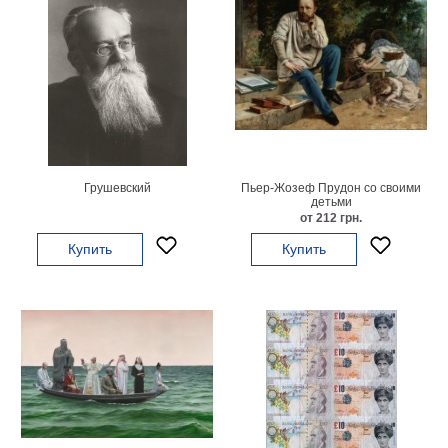
Небо
Абстракция
В
комнату
Айвазовский
Животные
Космос
В
детскую
Да
Грушевский
Пьер-Жозеф Прудон со своими
детьми
Винчи
Города
от 212 грн.
Мосты
Купить
Купить
В
ресторан
Ван
Гог
Замки
Еда
В
бар
Моне
Цветы
Натюрморт