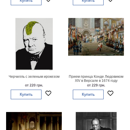
Купить
Купить
Детские
Черно
белые
Автомобили
Девушки
Ретро
В
кухню
Военные
Игровые
Советские
В
Черчилль с зеленым ирокезом
Прием принца Конде Людовиком
XIV в Версале в 1674 году
офис
Цветы
от 220 грн.
от 229 грн.
Рок
Купить
Купить
группы
Спорт
В
спальню
Природа
Мерилин
Монро
Футбол