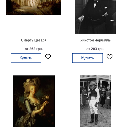
Мотивирующие
Города
Нью
Йорк
Посмотреть
Смерть Цезаря
Уинстон Черчилль
все
от 262 грн.
от 203 грн.
Купить
Купить
темы
Услуги
Багетная
мастерская
Рамы
для
картин
Печать