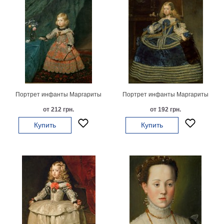
В
кухню
Климт
Море
Старинные
карты
В
ванную
Уорхолл
Городские
Портрет инфанты Маргариты
Портрет инфанты Маргариты
пейзажи
от 212 грн.
от 192 грн.
В
Купить
Купить
зал
Пикассо
Посмотреть
все
темы
Постеры