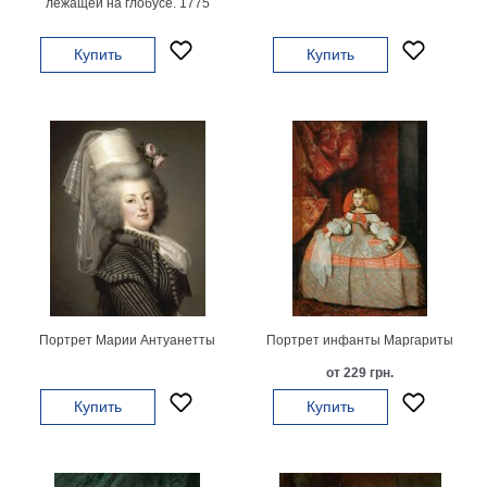
лежащей на глобусе. 1775
Небо
Абстракция
Купить
Купить
В
комнату
Айвазовский
Животные
Космос
В
детскую
Да
Винчи
Города
Мосты
В
ресторан
Ван
Гог
Портрет Марии Антуанетты
Портрет инфанты Маргариты
Замки
Еда
от 229 грн.
В
Купить
Купить
бар
Моне
Цветы
Натюрморт