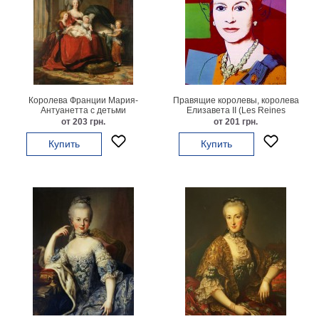
на
холсте
больших
размеров
Королева Франции Мария-
Правящие королевы, королева
Наши
Антуанетта с детьми
Елизавета II (Les Reines
gouvernantes, Reine Elisabeth II),
от 203 грн.
от 201 грн.
работы
1985
Купить
Купить