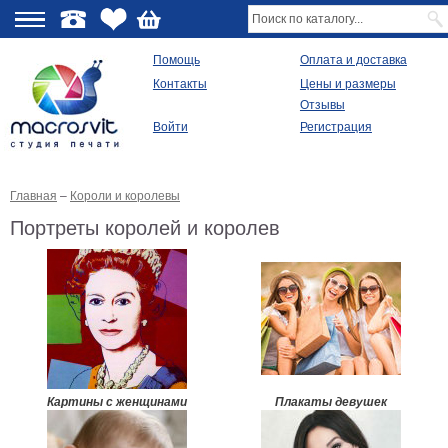
О
Помощь
Оплата и доставка
Контакты
Цены и размеры
качестве
Отзывы
Войти
Регистрация
Виды
продукции
Главная
–
Короли и королевы
Модульные
картины
Портреты королей и королев
Репродукции
Плакаты
Ваше
фото
на
холсте
Картины
в
раме
Все
Картины с женщинами
Плакаты девушек
изображения
Рамы
для