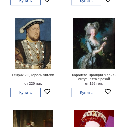
Купить
Купить
Мотивирующие
Города
Нью
Йорк
Посмотреть
все
темы
Услуги
Генрих VIII, король Англии
Королева Франции Мария-
Антуанетта с розой
Багетная
от 220 грн.
от 195 грн.
мастерская
Купить
Купить
Рамы
для
картин
Печать