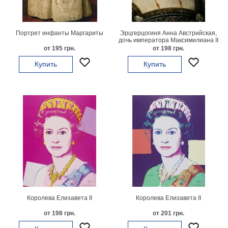
Детские
Черно
белые
Портрет инфанты Маргариты
Эрцгерцогиня Анна Австрийская,
Автомобили
дочь императора Максимилиана II
от 195 грн.
от 198 грн.
Девушки
Купить
Купить
Ретро
В
кухню
Военные
Игровые
Советские
В
офис
Цветы
Рок
группы
Спорт
В
спальню
Природа
Королева Елизавета II
Королева Елизавета II
Мерилин
от 198 грн.
от 201 грн.
Монро
Футбол