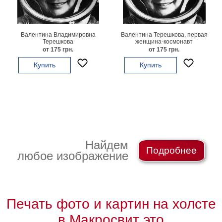
картин
Подарочные
карты
Валентина Владимировна
Валентина Терешкова, первая
Ваше
Терешкова
женщина-космонавт
от 175 грн.
от 175 грн.
фото
Купить
Купить
Модульные
Цветы
Абстракции
Города
Море
В
Найдем
Подробнее
спальню
В
любое изображение
детскую
В
ванную
Времена
года
Горы
Печать фото и картин на холсте
В
кухню
в Макросвит это
В