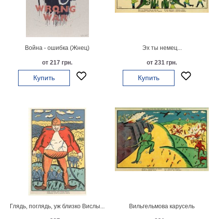
Мотивирующие
Города
Нью
Йорк
Война - ошибка (Жнец)
Эх ты немец...
Посмотреть
от 217 грн.
от 231 грн.
все
Купить
Купить
темы
Услуги
Багетная
мастерская
Рамы
для
картин
Глядь, поглядь, уж близко Вислы...
Вильгельмова карусель
Печать