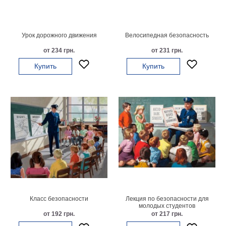
картин
Подарочные
карты
Урок дорожного движения
Велосипедная безопасность
Ваше
от 234 грн.
от 231 грн.
фото
Купить
Купить
Модульные
Цветы
Абстракции
Города
Море
В
спальню
В
детскую
В
ванную
Времена
года
Горы
Класс безопасности
Лекция по безопасности для
молодых студентов
В
от 192 грн.
от 217 грн.
кухню
В