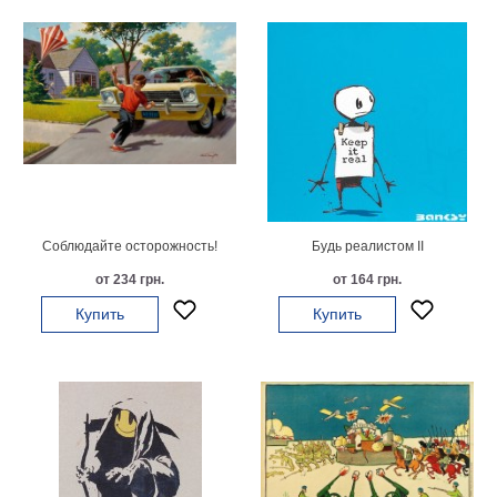
Детские
Черно
белые
Автомобили
Девушки
Ретро
В
кухню
Военные
Игровые
Соблюдайте осторожность!
Будь реалистом II
Советские
от 234 грн.
от 164 грн.
В
офис
Купить
Купить
Цветы
Рок
группы
Спорт
В
спальню
Природа
Мерилин
Монро
Футбол