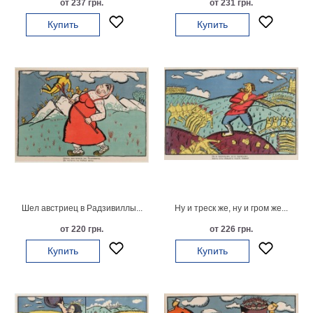
от 237 грн.
от 231 грн.
на
Купить
Купить
холсте
больших
размеров
Наши
работы
Шел австриец в Радзивиллы...
Ну и треск же, ну и гром же...
от 220 грн.
от 226 грн.
Купить
Купить