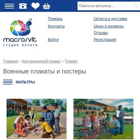
О
Помощь
Оплата и доставка
Контакты
Цены и размеры
качестве
Отзывы
Войти
Регистрация
Виды
продукции
Главная
–
Агитационный плакат
–
Плакат
Модульные
картины
Военные плакаты и постеры
Репродукции
Плакаты
ФИЛЬТРЫ
Ваше
фото
на
холсте
Картины
в
раме
Все
изображения
Рамы
для