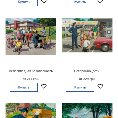
Купить
Купить
гостинную
Части
света
Посмотреть
все
темы
Картины
Пейзаж
Архитектура
В
Велосипедная безопасность
Осторожно, дети!
офис
от 217 грн.
от 229 грн.
В
гостиную
Купить
Купить
Горы
Женщины
В
спальню
Импрессионизм