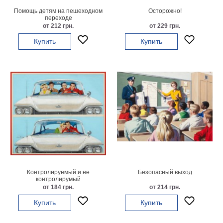
Помощь детям на пешеходном
Осторожно!
В
переходе
кухню
Климт
от 212 грн.
от 229 грн.
Море
Купить
Купить
Старинные
карты
В
ванную
Уорхолл
Городские
пейзажи
В
зал
Пикассо
Посмотреть
все
Контролируемый и не
Безопасный выход
контролирумый
от 184 грн.
от 214 грн.
темы
Купить
Купить
Постеры