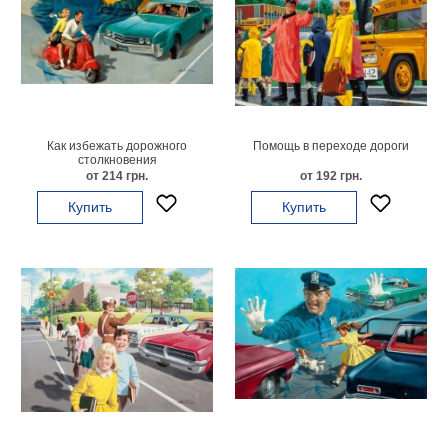
Небо
Абстракция
В
комнату
Айвазовский
Животные
Космос
Как избежать дорожного
Помощь в переходе дороги
В
столкновения
от 214 грн.
от 192 грн.
детскую
Да
Винчи
Купить
Купить
Города
Мосты
В
ресторан
Ван
Гог
Замки
Еда
В
бар
Моне
Цветы
Натюрморт