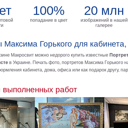
ет
100%
20 млн
етовой
попадание в цвет
изображений в нашей
ти
галерее
 Максима Горького для кабинета,
азине Макросвит можно недорого купить известные
Портрет
лсте
в Украине. Печать фото, портретов Максима Горького
ормления кабинета, дома, офиса или как подарок другу, пар
 выполненных работ