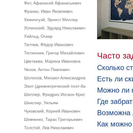
Фет, Афанасий Афанасьевич
Франко, Иван Яковлевич
Хемингуэй, Эрнест Миллер
Успенский, Эдуард Николаевич
Уайльд, Оскар
Тютчев, Фёдор Иванович
Тютюнник, Григор Михайлович
Часто з
Цветаева, Марина Ивановна
Сколько ст
Чехов, Антон Павлович
Есть ли ск
Шолохов, Михаил Александрович
Эзоп (древнегреческий поэт-баснописец)
Можно ли 
Шиллер, Фридрих Иоганн Кристоф
Где забра
Шекспир, Уильям
Чуковский, Корней Иванович
Возможна 
Шевченко, Тарас Григорьевич
Как можно
Толстой, Лев Николаевич