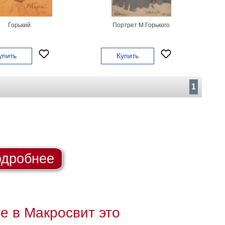
Горький
Портрет М.Горького
упить
Купить
1
дробнее
те в Макросвит это