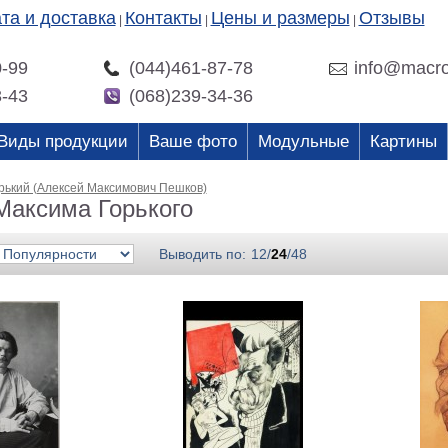
та и доставка
Контакты
Цены и размеры
Отзывы
|
|
|
0-99
(044)461-87-78
info@macro
3-43
(068)239-34-36
Виды продукции
Ваше фото
Модульные
Картины
рький (Алексей Максимович Пешков)
Максима Горького
Выводить по:
12
/
24
/
48