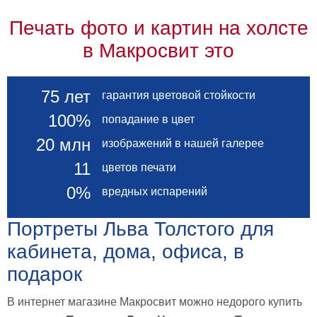
В
Печать фото и картин на холсте
кухню
Климт
в Макросвит это
Море
Старинные
карты
В
75 лет
гарантия цветовой стойкости
ванную
Уорхолл
100%
попадание в цвет
Городские
20 млн
пейзажи
изображений в нашей галерее
В
11
цветов печати
зал
Пикассо
0%
вредных испарений
Посмотреть
Портреты Льва Толстого для
все
кабинета, дома, офиса, в
подарок
темы
В интернет магазине Макросвит можно недорого купить
Постеры