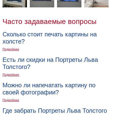
Мотивирующие
Города
Нью
Часто задаваемые вопросы
Йорк
Посмотреть
Сколько стоит печать картины на
все
холсте?
Подробнее
темы
Есть ли скидки на Портреты Льва
Услуги
Толстого?
Багетная
Подробнее
мастерская
Можно ли напечатать картину по
Рамы
своей фотографии?
для
Подробнее
картин
Где забрать Портреты Льва Толстого
Печать