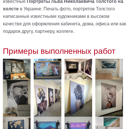
известные
Портреты Льва Николаевича Толстого на
Детские
холсте
в Украине. Печать фото, портретов Толстого
Черно
написанные известными художниками в высоком
белые
Автомобили
качестве для оформления кабинета, дома, офиса или как
Девушки
подарок другу, партнеру, коллеге.
Ретро
В
Примеры выполненных работ
кухню
Военные
Игровые
Советские
В
офис
Цветы
Рок
группы
Спорт
В
спальню
Природа
Мерилин
Монро
Футбол