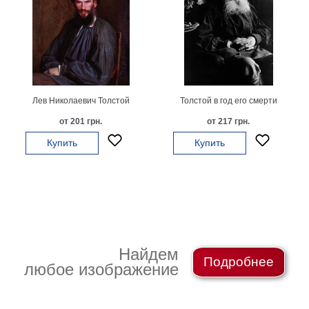
Небо
Абстракция
В
комнату
Айвазовский
Животные
Космос
Лев Николаевич Толстой
Толстой в год его смерти
В
от 201 грн.
от 217 грн.
детскую
Да
Винчи
Купить
Купить
Города
Мосты
В
ресторан
Ван
Гог
Замки
Еда
Найдем
В
Подробнее
любое изображение
бар
Моне
Цветы
Натюрморт