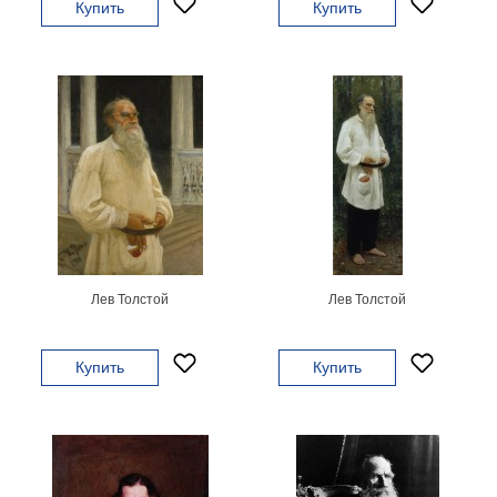
Купить
Купить
гостинную
Части
света
Посмотреть
все
темы
Картины
Пейзаж
Архитектура
В
Лев Толстой
Лев Толстой
офис
В
гостиную
Купить
Купить
Горы
Женщины
В
спальню
Импрессионизм