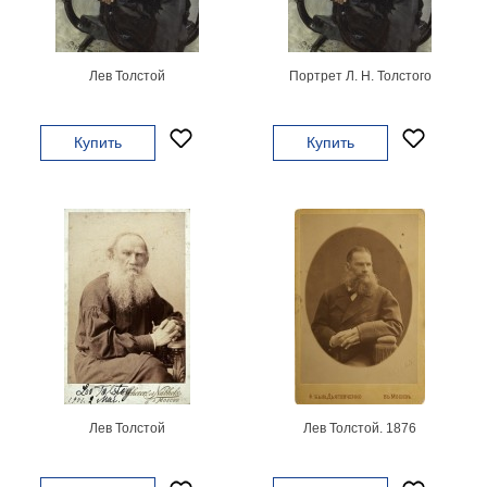
картин
Подарочные
карты
Лев Толстой
Портрет Л. Н. Толстого
Ваше
фото
Купить
Купить
Модульные
Цветы
Абстракции
Города
Море
В
спальню
В
детскую
В
ванную
Времена
года
Горы
Лев Толстой
Лев Толстой. 1876
В
кухню
В