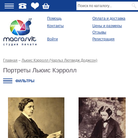
О
Помощь
Оплата и доставка
Контакты
Цены и размеры
качестве
Отзывы
Войти
Регистрация
Виды
продукции
Главная
–
Льюис Кэрролл (Чарльз Лютвидж Доджсон)
Модульные
картины
Портреты Льюис Кэрролл
Репродукции
Плакаты
ФИЛЬТРЫ
Ваше
фото
на
холсте
Картины
в
раме
Все
изображения
Рамы
для