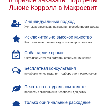
8 причин заказать Портреты
на
Льюис Кэрролл в Макросвит
холсте
больших
Индивидуальный подход
размеров
Учитываем все ваши пожелания и особенности заказа
Наши
Исключительно высокое качество
Контроль качества на каждом этапе производства
работы
Соблюдение сроков
Озвучиваем точную дату при оформлении заказа
Бесплатная консультация
по оформлению изделия, подбору рам и материалов
Печать на натуральном холсте
полностью экологичен и безопасен для детей
Только оригинальные расходные