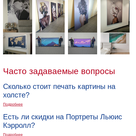
Детские
Черно
белые
Автомобили
Девушки
Ретро
В
кухню
Военные
Игровые
Часто задаваемые вопросы
Советские
В
Сколько стоит печать картины на
офис
Цветы
холсте?
Рок
группы
Спорт
Подробнее
В
Есть ли скидки на Портреты Льюис
спальню
Природа
Кэрролл?
Мерилин
Монро
Футбол
Подробнее