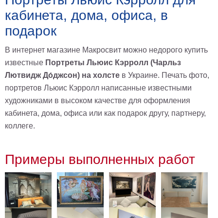
кабинета, дома, офиса, в
В
кухню
Климт
подарок
Море
В интернет магазине Макросвит можно недорого купить
Старинные
карты
известные
Портреты Льюис Кэрролл (Чарльз
В
ванную
Лютвидж До́джсон) на холсте
в Украине. Печать фото,
Уорхолл
портретов Льюис Кэрролл написанные известными
Городские
пейзажи
художниками в высоком качестве для оформления
кабинета, дома, офиса или как подарок другу, партнеру,
В
зал
коллеге.
Пикассо
Посмотреть
Примеры выполненных работ
все
темы
Постеры