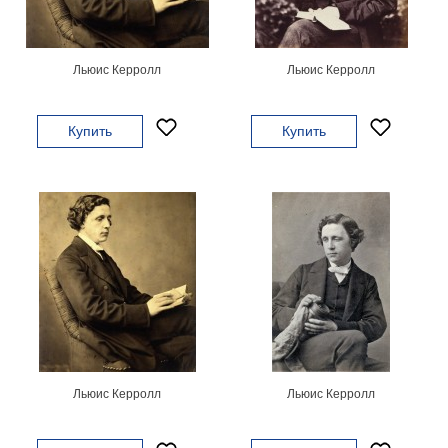
картин
Подарочные
карты
Льюис Керролл
Льюис Керролл
Ваше
фото
Купить
Купить
Модульные
Цветы
Абстракции
Города
Море
В
спальню
В
детскую
В
ванную
Времена
года
Горы
Льюис Керролл
Льюис Керролл
В
кухню
В