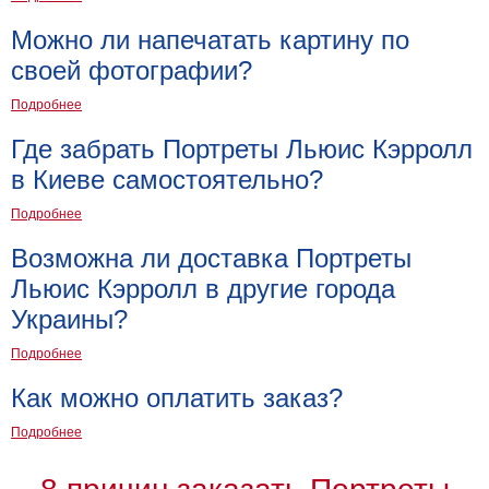
Мотивирующие
Можно ли напечатать картину по
Города
своей фотографии?
Нью
Йорк
Подробнее
Посмотреть
Где забрать Портреты Льюис Кэрролл
все
в Киеве самостоятельно?
Подробнее
темы
Возможна ли доставка Портреты
Услуги
Льюис Кэрролл в другие города
Багетная
Украины?
мастерская
Подробнее
Рамы
Как можно оплатить заказ?
для
Подробнее
картин
Печать