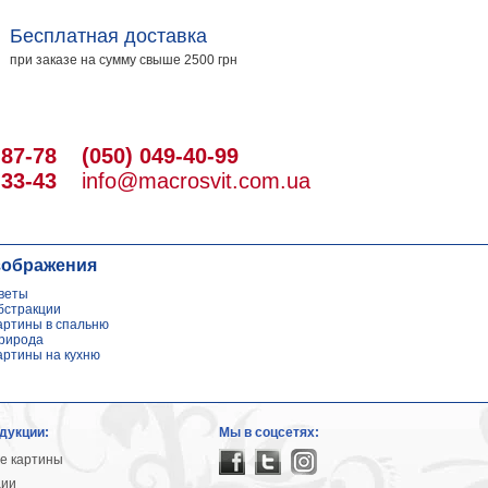
Бесплатная доставка
при заказе на сумму свыше 2500 грн
-87-78
(050) 049-40-99
-33-43
info@macrosvit.com.ua
зображения
веты
бстракции
артины в спальню
рирода
артины на кухню
дукции:
Мы в соцсетях:
е картины
ции