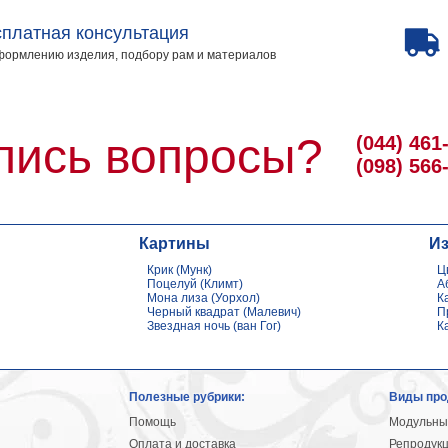
платная консультация
формлению изделия, подбору рам и материалов
лись вопросы?
(044) 461
(098) 566
Картины
И
Крик (Мунк)
Ц
Поцелуй (Климт)
А
Мона лиза (Уорхол)
К
Черный квадрат (Малевич)
П
Звездная ночь (ван Гог)
К
Полезные рубрики:
Виды про
Помощь
Модульны
Оплата и доставка
Репродук