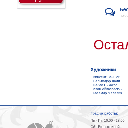
Бес
по о
Оста
Художники
Винсент Ван Гог
Сальвадор Дали
Пабло Пикассо
Иван Айвазовский
Каземир Малевич
График работы:
Пн - Пт: 10:00 - 18:00
Сб - Вс: выходной