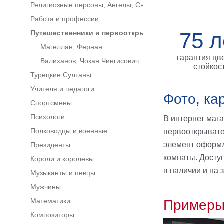
Религиозные персоны, Ангелы, Святые
Работа и профессии
75 л
Путешественники и первооткрыватели
Магеллан, Фернан
гарантия цв
Валиханов, Чокан Чингисович
стойкос
Турецкие Султаны
Учителя и педагоги
Фото, ка
Спортсмены
Психологи
В интернет мага
Полководцы и военные
первооткрывате
элемент оформле
Президенты
комнаты. Досту
Короли и королевы
в наличии и на з
Музыканты и певцы
Мужчины
Математики
Примеры
Композиторы