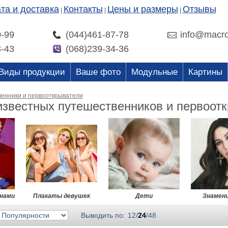
та и доставка
Контакты
Цены и размеры
Отзывы
|
|
|
0-99
(044)461-87-78
info@macro
3-43
(068)239-34-36
Виды продукции
Ваше фото
Модульные
Картины
енники и первооткрыватели
известных путешественников и первоот
инами
Плакаты девушек
Дети
Знамен
Выводить по:
12
/
24
/
48