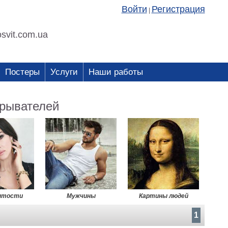
Войти
Регистрация
|
svit.com.ua
Постеры
Услуги
Наши работы
крывателей
итости
Мужчины
Картины людей
1