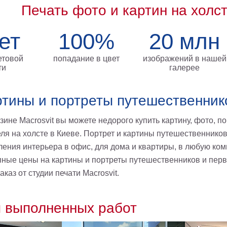
Печать фото и картин на холс
ет
100%
20 млн
етовой
попадание в цвет
изображений в нашей
ти
галерее
ртины и портреты путешественник
зине Macrosvit вы можете недорого купить картину, фото, п
ля на холсте в Киеве. Портрет и картины путешественнико
ния интерьера в офис, для дома и квартиры, в любую комна
пные цены на картины и портреты путешественников и пер
аказ от студии печати Macrosvit.
 выполненных работ