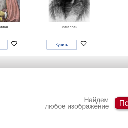
ллан
Магеллан
Купить
Найдем
По
любое изображение