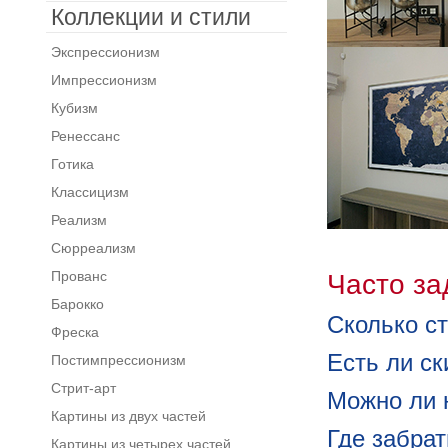
Коллекции и стили
Экспрессионизм
Импрессионизм
Кубизм
Ренессанс
Готика
Классицизм
Реализм
Сюрреализм
Прованс
Часто з
Барокко
Сколько ст
Фреска
Есть ли с
Постимпрессионизм
Стрит-арт
Можно ли 
Картины из двух частей
Где забра
Картины из четырех частей