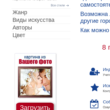
самостоят
Все стили
Жанр
Возможна 
Виды искусства
другие го
Авторы
Как можно
Цвет
8 
Ин
Учит
Иск
Конт
Со
Загрузить
Озву