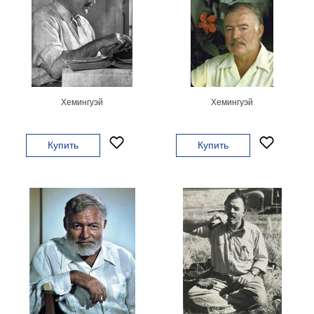
Небо
Абстракция
В
комнату
Айвазовский
Животные
Космос
Хемингуэй
Хемингуэй
В
детскую
Да
Винчи
Купить
Купить
Города
Мосты
В
ресторан
Ван
Гог
Замки
Еда
В
бар
Моне
Цветы
Натюрморт