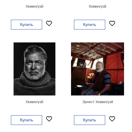
Хемингуэй
Хемингуэй
В
кухню
Климт
Море
Купить
Купить
Старинные
карты
В
ванную
Уорхолл
Городские
пейзажи
В
зал
Пикассо
Посмотреть
все
Хемингуэй
Эрнест Хемингуэй
темы
Купить
Купить
Постеры