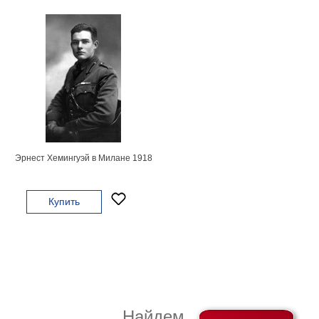
Детские
Черно
белые
Автомобили
Девушки
Ретро
В
кухню
Военные
Игровые
Эрнест Хемингуэй в Милане 1918
Советские
В
офис
Купить
Цветы
Рок
группы
Спорт
В
спальню
Природа
Мерилин
Монро
Найдем
Футбол