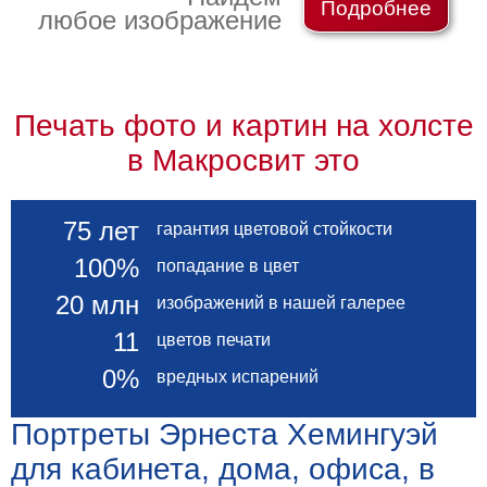
Подробнее
любое изображение
Мотивирующие
Города
Нью
Йорк
Посмотреть
Печать фото и картин на холсте
в Макросвит это
все
темы
75 лет
гарантия цветовой стойкости
100%
попадание в цвет
Услуги
20 млн
изображений в нашей галерее
Багетная
11
цветов печати
мастерская
0%
Рамы
вредных испарений
для
Портреты Эрнеста Хемингуэй
картин
для кабинета, дома, офиса, в
Печать