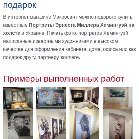
подарок
на
холсте
В интернет магазине Макросвит можно недорого купить
больших
известные
Портреты Эрнеста Миллера Хемингуэй на
холсте
в Украине. Печать фото, портретов Хемингуэй
размеров
написанные известными художниками в высоком
Наши
качестве для оформления кабинета, дома, офиса или как
работы
подарок другу, партнеру, коллеге.
Примеры выполненных работ