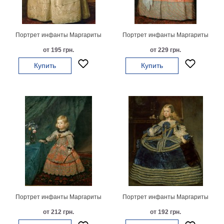
картин
Подарочные
карты
Портрет инфанты Маргариты
Портрет инфанты Маргариты
Ваше
от 195 грн.
от 229 грн.
фото
Купить
Купить
Модульные
Цветы
Абстракции
Города
Море
В
спальню
В
детскую
В
ванную
Времена
года
Горы
Портрет инфанты Маргариты
Портрет инфанты Маргариты
В
от 212 грн.
от 192 грн.
кухню
В