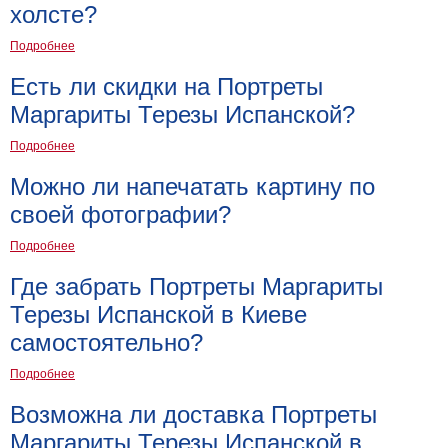
холсте?
Детские
Черно
Подробнее
белые
Автомобили
Есть ли скидки на Портреты
Девушки
Маргариты Терезы Испанской?
Ретро
Подробнее
В
кухню
Можно ли напечатать картину по
Военные
Игровые
своей фотографии?
Советские
Подробнее
В
офис
Где забрать Портреты Маргариты
Цветы
Терезы Испанской в Киеве
Рок
группы
самостоятельно?
Спорт
В
Подробнее
спальню
Природа
Возможна ли доставка Портреты
Мерилин
Монро
Маргариты Терезы Испанской в
Футбол