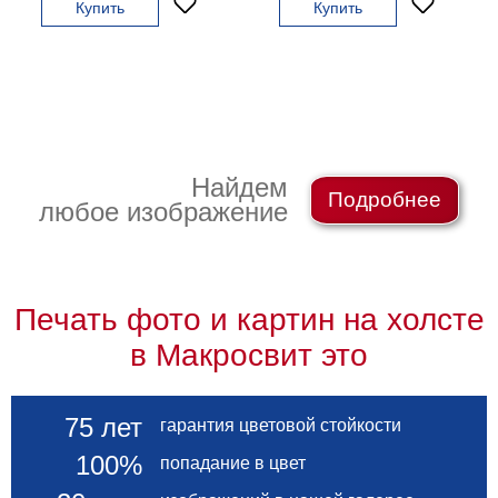
Купить
Купить
гостинную
Части
света
Посмотреть
все
темы
Найдем
Подробнее
любое изображение
Картины
Пейзаж
Архитектура
В
Печать фото и картин на холсте
офис
В
в Макросвит это
гостиную
Горы
Женщины
75 лет
гарантия цветовой стойкости
В
100%
попадание в цвет
спальню
Импрессионизм