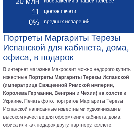
20 млн
изображений в нашей галерее
Небо
Абстракция
11
цветов печати
В
0%
вредных испарений
комнату
Айвазовский
Животные
Портреты Маргариты Терезы
Космос
Испанской для кабинета, дома,
В
офиса, в подарок
детскую
Да
Винчи
Города
В интернет магазине Макросвит можно недорого купить
Мосты
известные
Портреты Маргариты Терезы Испанской
В
(императрица Священной Римской империи,
ресторан
Ван
Королева Германии, Венгрии и Чехии) на холсте
в
Гог
Замки
Украине. Печать фото, портретов Маргариты Терезы
Еда
Испанской написанные известными художниками в
В
высоком качестве для оформления кабинета, дома,
бар
Моне
офиса или как подарок другу, партнеру, коллеге.
Цветы
Натюрморт