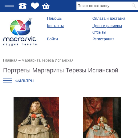
О
Помощь
Оплата и доставка
Контакты
Цены и размеры
качестве
Отзывы
Войти
Регистрация
Виды
продукции
Главная
–
Маргарита Тереза Испанская
Модульные
картины
Портреты Маргариты Терезы Испанской
Репродукции
Плакаты
ФИЛЬТРЫ
Ваше
фото
на
холсте
Картины
в
раме
Все
изображения
Рамы
для