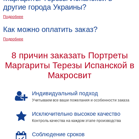
другие города Украины?
Мотивирующие
Города
Подробнее
Нью
Как можно оплатить заказ?
Йорк
Посмотреть
Подробнее
все
8 причин заказать Портреты
Маргариты Терезы Испанской в
темы
Макросвит
Услуги
Багетная
Индивидуальный подход
мастерская
Учитываем все ваши пожелания и особенности заказа
Рамы
Исключительно высокое качество
для
Контроль качества на каждом этапе производства
картин
Соблюдение сроков
Печать