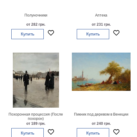
Детские
Черно
Полуночники
Аптека
белые
Автомобили
от 282 грн.
от 231 грн.
Девушки
Купить
Купить
Ретро
В
кухню
Военные
Игровые
Советские
В
офис
Цветы
Рок
группы
Спорт
В
Похоронная процессия (После
Пикник под деревом в Венеции
спальню
похорон)
Природа
от 189 грн.
от 240 грн.
Мерилин
Купить
Купить
Монро
Футбол