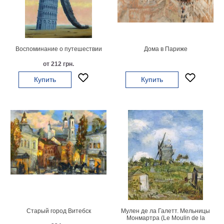
гостинную
Части
света
Посмотреть
Воспоминание о путешествии
Дома в Париже
все
от 212 грн.
темы
Купить
Купить
Картины
Пейзаж
Архитектура
В
офис
В
гостиную
Горы
Женщины
В
спальню
Старый город Витебск
Мулен де ла Галетт. Мельницы
Импрессионизм
Монмартра (Le Moulin de la