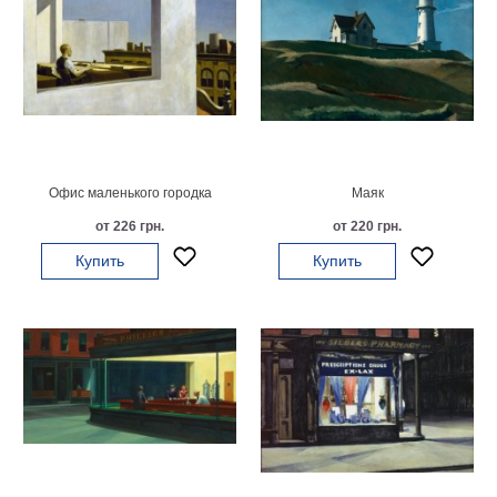
В
кухню
Климт
Море
Старинные
карты
В
ванную
Уорхолл
Офис маленького городка
Маяк
Городские
пейзажи
от 226 грн.
от 220 грн.
В
Купить
Купить
зал
Пикассо
Посмотреть
все
темы
Постеры