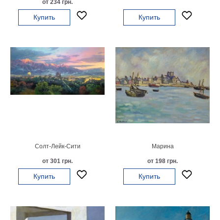
Gallette), 1886
Небо
от 234 грн.
Абстракция
Купить
Купить
В
комнату
Айвазовский
Животные
Космос
В
детскую
Да
Винчи
Города
Мосты
В
ресторан
Ван
Солт-Лейк-Сити
Марина
Гог
Замки
от 301 грн.
от 198 грн.
Еда
Купить
Купить
В
бар
Моне
Цветы
Натюрморт