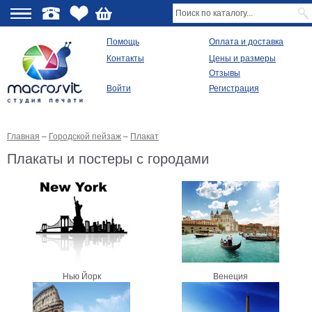
О
Помощь
Оплата и доставка
Контакты
Цены и размеры
качестве
Отзывы
Войти
Регистрация
Виды
продукции
Главная
–
Городской пейзаж
–
Плакат
Модульные
картины
Плакаты и постеры с городами
Репродукции
Плакаты
Ваше
фото
на
холсте
Картины
в
раме
Все
Нью Йорк
Венеция
изображения
Рамы
для