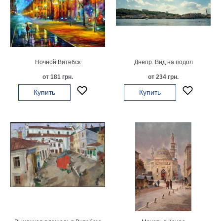
на
холсте
больших
размеров
Ночной Витебск
Днепр. Вид на подол
Наши
от 181 грн.
от 234 грн.
работы
Купить
Купить