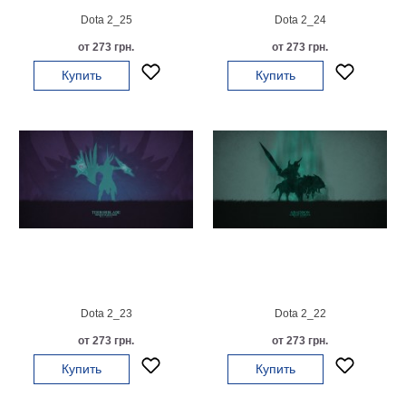
Dota 2_25
Dota 2_24
В
кухню
Климт
от 273 грн.
от 273 грн.
Море
Купить
Купить
Старинные
карты
В
ванную
Уорхолл
Городские
пейзажи
В
зал
Пикассо
Посмотреть
все
Dota 2_23
Dota 2_22
от 273 грн.
от 273 грн.
темы
Купить
Купить
Постеры