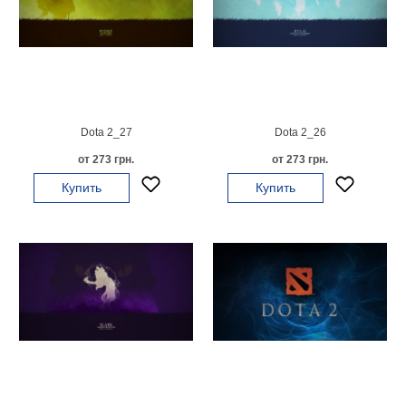
Небо
Абстракция
В
комнату
Айвазовский
Животные
Космос
Dota 2_27
Dota 2_26
В
от 273 грн.
от 273 грн.
детскую
Да
Винчи
Купить
Купить
Города
Мосты
В
ресторан
Ван
Гог
Замки
Еда
В
бар
Моне
Цветы
Натюрморт