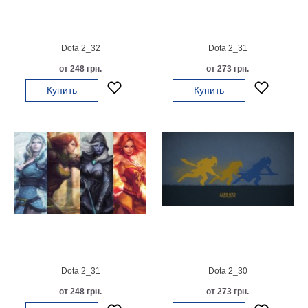
картин
Подарочные
карты
Dota 2_32
Dota 2_31
Ваше
от 248 грн.
от 273 грн.
фото
Купить
Купить
Модульные
Цветы
Абстракции
Города
Море
В
спальню
В
детскую
В
ванную
Времена
года
Горы
Dota 2_31
Dota 2_30
В
от 248 грн.
от 273 грн.
кухню
В