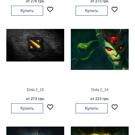
от 276 грн.
от 273 грн.
на
Купить
Купить
холсте
больших
размеров
Наши
работы
Dota 2_15
Dota 2_14
от 273 грн.
от 223 грн.
Купить
Купить