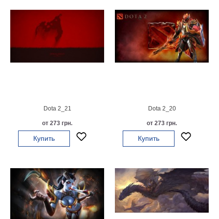
Детские
Черно
белые
Автомобили
Девушки
Ретро
В
кухню
Военные
Игровые
Dota 2_21
Dota 2_20
Советские
от 273 грн.
от 273 грн.
В
офис
Купить
Купить
Цветы
Рок
группы
Спорт
В
спальню
Природа
Мерилин
Монро
Футбол