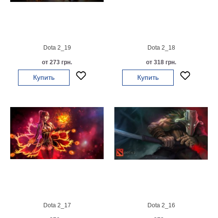
Мотивирующие
Города
Нью
Йорк
Dota 2_19
Dota 2_18
Посмотреть
от 273 грн.
от 318 грн.
все
Купить
Купить
темы
Услуги
Багетная
мастерская
Рамы
для
картин
Dota 2_17
Dota 2_16
Печать