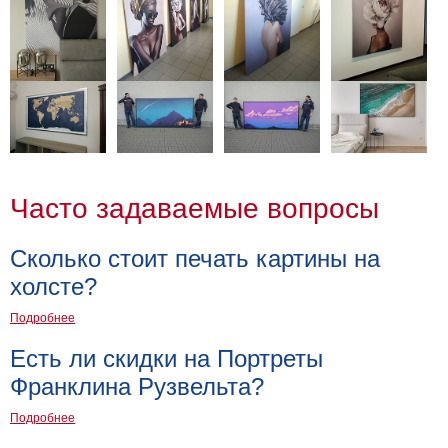
Детские
Черно
белые
Автомобили
Девушки
Ретро
В
кухню
Военные
Часто задаваемые вопросы
Игровые
Советские
Сколько стоит печать картины на
В
офис
холсте?
Цветы
Рок
Подробнее
группы
Спорт
Есть ли скидки на Портреты
В
Франклина Рузвельта?
спальню
Природа
Мерилин
Подробнее
Монро
Футбол