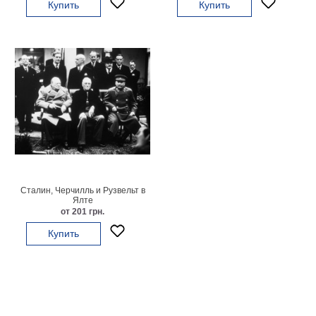
Купить
Купить
гостинную
Части
света
Посмотреть
все
темы
Картины
Пейзаж
Архитектура
В
Сталин, Черчилль и Рузвельт в
офис
Ялте
от 201 грн.
В
гостиную
Купить
Горы
Женщины
В
спальню
Импрессионизм