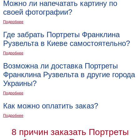
Можно ли напечатать картину по
Мотивирующие
своей фотографии?
Города
Подробнее
Нью
Йорк
Где забрать Портреты Франклина
Посмотреть
Рузвельта в Киеве самостоятельно?
все
Подробнее
Возможна ли доставка Портреты
темы
Франклина Рузвельта в другие города
Услуги
Украины?
Багетная
Подробнее
мастерская
Как можно оплатить заказ?
Рамы
Подробнее
для
картин
8 причин заказать Портреты
Печать