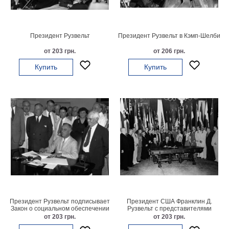
картин
Подарочные
карты
Президент Рузвельт
Президент Рузвельт в Кэмп-Шелби
Ваше
от 203 грн.
от 206 грн.
фото
Купить
Купить
Модульные
Цветы
Абстракции
Города
Море
В
спальню
В
детскую
В
ванную
Времена
года
Горы
Президент Рузвельт подписывает
Президент США Франклин Д.
Закон о социальном обеспечении
Рузвельт с представителями
В
союзных стран
от 203 грн.
от 203 грн.
кухню
В