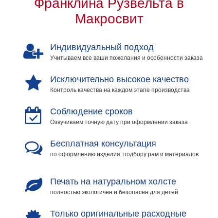
Франклина Рузвельта в
на
Макросвит
холсте
больших
Индивидуальный подход
размеров
Учитываем все ваши пожелания и особенности заказа
Наши
Исключительно высокое качество
работы
Контроль качества на каждом этапе производства
Соблюдение сроков
Озвучиваем точную дату при оформлении заказа
Бесплатная консультация
по оформлению изделия, подбору рам и материалов
Печать на натуральном холсте
полностью экологичен и безопасен для детей
Только оригинальные расходные