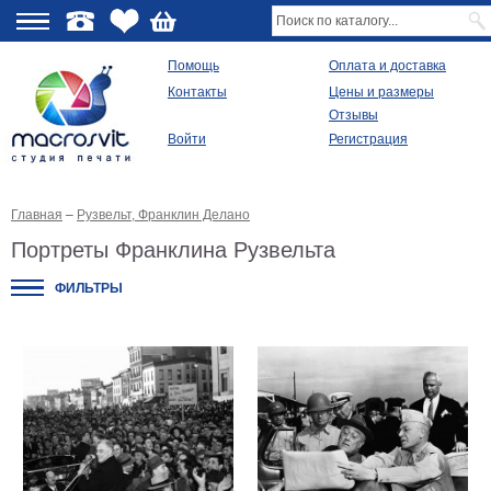
О
Помощь
Оплата и доставка
Контакты
Цены и размеры
качестве
Отзывы
Войти
Регистрация
Виды
продукции
Главная
–
Рузвельт, Франклин Делано
Модульные
картины
Портреты Франклина Рузвельта
Репродукции
Плакаты
ФИЛЬТРЫ
Ваше
фото
на
холсте
Картины
в
раме
Все
изображения
Рамы
для