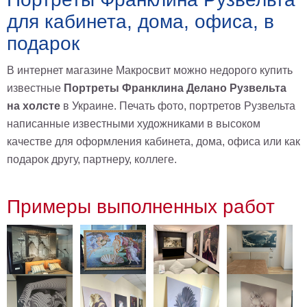
для кабинета, дома, офиса, в
В
кухню
Климт
подарок
Море
В интернет магазине Макросвит можно недорого купить
Старинные
карты
известные
Портреты Франклина Делано Рузвельта
В
ванную
на холсте
в Украине. Печать фото, портретов Рузвельта
Уорхолл
написанные известными художниками в высоком
Городские
пейзажи
качестве для оформления кабинета, дома, офиса или как
подарок другу, партнеру, коллеге.
В
зал
Пикассо
Посмотреть
Примеры выполненных работ
все
темы
Постеры