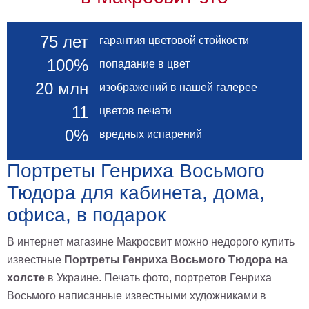
гостинную
Части
света
Посмотреть
75 лет
гарантия цветовой стойкости
100%
попадание в цвет
все
20 млн
изображений в нашей галерее
темы
11
цветов печати
0%
вредных испарений
Картины
Пейзаж
Портреты Генриха Восьмого
Архитектура
В
Тюдора для кабинета, дома,
офис
офиса, в подарок
В
гостиную
Горы
В интернет магазине Макросвит можно недорого купить
Женщины
известные
Портреты Генриха Восьмого Тюдора на
В
холсте
в Украине. Печать фото, портретов Генриха
спальню
Импрессионизм
Восьмого написанные известными художниками в