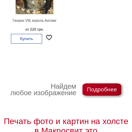
картин
Подарочные
карты
Генрих VIII, король Англии
Ваше
от 220 грн.
фото
Купить
Модульные
Цветы
Абстракции
Города
Море
В
Найдем
Подробнее
спальню
В
любое изображение
детскую
В
ванную
Времена
года
Горы
Печать фото и картин на холсте
В
кухню
в Макросвит это
В