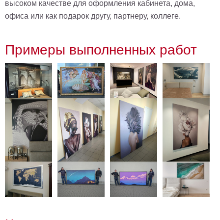
Небо
высоком качестве для оформления кабинета, дома,
Абстракция
офиса или как подарок другу, партнеру, коллеге.
В
комнату
Айвазовский
Примеры выполненных работ
Животные
Космос
В
детскую
Да
Винчи
Города
Мосты
В
ресторан
Ван
Гог
Замки
Еда
В
бар
Моне
Цветы
Натюрморт