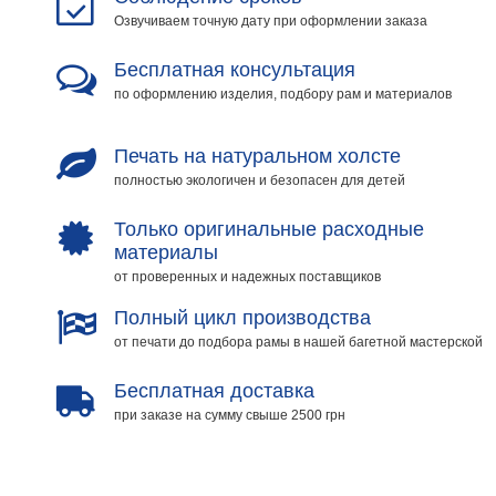
Озвучиваем точную дату при оформлении заказа
Мотивирующие
Города
Бесплатная консультация
Нью
по оформлению изделия, подбору рам и материалов
Йорк
Посмотреть
Печать на натуральном холсте
все
полностью экологичен и безопасен для детей
Только оригинальные расходные
темы
материалы
от проверенных и надежных поставщиков
Услуги
Полный цикл производства
Багетная
от печати до подбора рамы в нашей багетной мастерской
мастерская
Рамы
Бесплатная доставка
при заказе на сумму свыше 2500 грн
для
картин
Печать