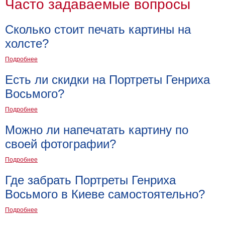
Часто задаваемые вопросы
В
кухню
Климт
Сколько стоит печать картины на
Море
холсте?
Старинные
Подробнее
карты
В
ванную
Есть ли скидки на Портреты Генриха
Уорхолл
Восьмого?
Городские
пейзажи
Подробнее
В
Можно ли напечатать картину по
зал
Пикассо
своей фотографии?
Посмотреть
Подробнее
все
Где забрать Портреты Генриха
Восьмого в Киеве самостоятельно?
темы
Подробнее
Постеры