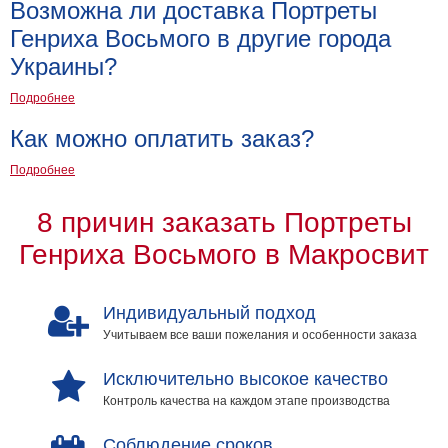
Возможна ли доставка Портреты
Детские
Генриха Восьмого в другие города
Черно
белые
Украины?
Автомобили
Подробнее
Девушки
Ретро
Как можно оплатить заказ?
В
Подробнее
кухню
Военные
Игровые
8 причин заказать Портреты
Советские
Генриха Восьмого в Макросвит
В
офис
Цветы
Индивидуальный подход
Рок
группы
Учитываем все ваши пожелания и особенности заказа
Спорт
В
Исключительно высокое качество
спальню
Природа
Контроль качества на каждом этапе производства
Мерилин
Монро
Футбол
Соблюдение сроков