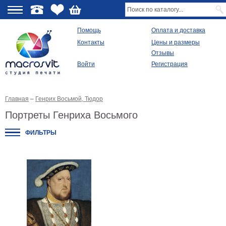
О
Помощь
Оплата и доставка
Контакты
Цены и размеры
качестве
Отзывы
Войти
Регистрация
Виды
продукции
Главная
–
Генрих Восьмой, Тюдор
Модульные
картины
Портреты Генриха Восьмого
Репродукции
Плакаты
ФИЛЬТРЫ
Ваше
фото
на
холсте
Картины
в
раме
Все
изображения
Рамы
для