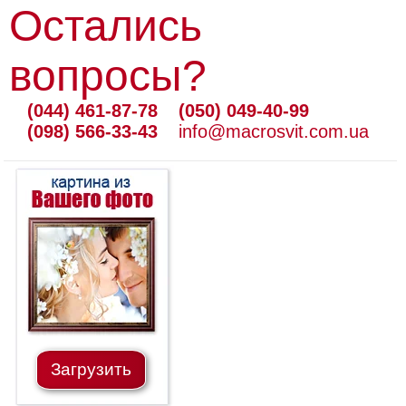
Остались
на
холсте
вопросы?
больших
размеров
(044) 461-87-78
(050) 049-40-99
(098) 566-33-43
info@macrosvit.com.ua
Наши
работы
Загрузить