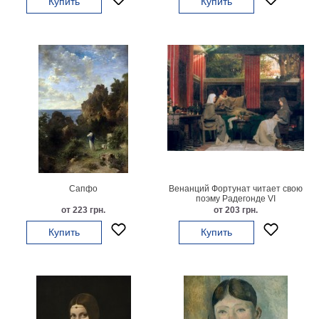
Купить
Купить
Мотивирующие
Города
Нью
Йорк
Посмотреть
все
темы
Услуги
Сапфо
Венанций Фортунат читает свою
поэму Радегонде VI
Багетная
от 223 грн.
от 203 грн.
мастерская
Купить
Купить
Рамы
для
картин
Печать