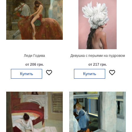
В
кухню
Климт
Море
Старинные
карты
В
ванную
Уорхолл
Городские
Леди Годива
Девушка с перьями на пудровом
пейзажи
от 206 грн.
от 217 грн.
В
Купить
Купить
зал
Пикассо
Посмотреть
все
темы
Постеры