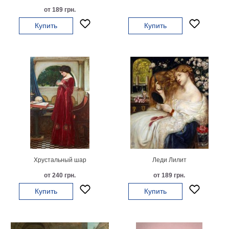
Небо
от 189 грн.
Абстракция
Купить
Купить
В
комнату
Айвазовский
Животные
Космос
В
детскую
Да
Винчи
Города
Мосты
В
ресторан
Ван
Гог
Хрустальный шар
Леди Лилит
Замки
Еда
от 240 грн.
от 189 грн.
В
Купить
Купить
бар
Моне
Цветы
Натюрморт