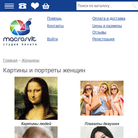
О
Помощь
Оплата и доставка
Контакты
Цены и размеры
качестве
Отзывы
Войти
Регистрация
Виды
продукции
Главная
–
Женщины
Модульные
картины
Картины и портреты женщин
Репродукции
Плакаты
Ваше
фото
на
холсте
Картины
в
раме
Все
Картины людей
Плакаты девушек
изображения
Рамы
для