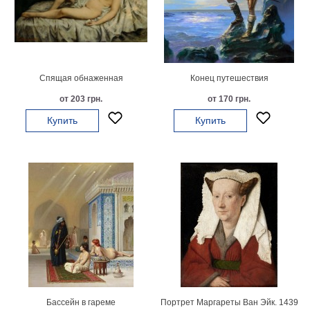
гостинную
Части
света
Посмотреть
все
Спящая обнаженная
Конец путешествия
от 203 грн.
от 170 грн.
темы
Купить
Купить
Картины
Пейзаж
Архитектура
В
офис
В
гостиную
Горы
Женщины
В
спальню
Импрессионизм
Бассейн в гареме
Портрет Маргареты Ван Эйк. 1439