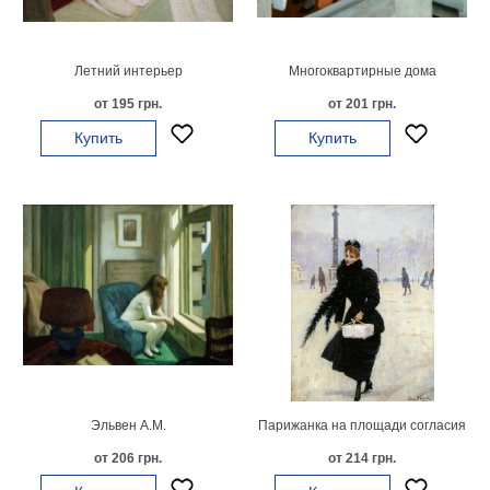
Детские
Черно
белые
Летний интерьер
Многоквартирные дома
Автомобили
от 195 грн.
от 201 грн.
Девушки
Купить
Купить
Ретро
В
кухню
Военные
Игровые
Советские
В
офис
Цветы
Рок
группы
Спорт
В
спальню
Природа
Эльвен А.М.
Парижанка на площади согласия
Мерилин
от 206 грн.
от 214 грн.
Монро
Футбол