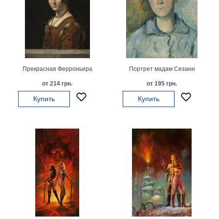
на
холсте
больших
размеров
Прекрасная Ферроньера
Портрет мадам Сезанн
Наши
от 214 грн.
от 195 грн.
работы
Купить
Купить