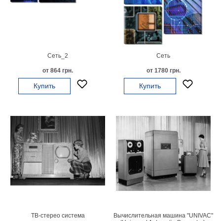
гостинную
Части
света
Посмотреть
все
Сеть_2
Сеть
от 864 грн.
от 1780 грн.
темы
Купить
Купить
Картины
Пейзаж
Архитектура
В
офис
В
гостиную
Горы
Женщины
В
спальню
Импрессионизм
ТВ-стерео система
Вычислительная машина "UNIVAC"