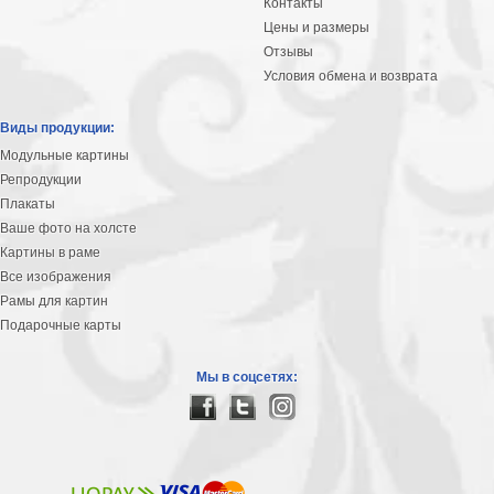
Контакты
Детские
Цены и размеры
Черно
Отзывы
белые
Условия обмена и возврата
Автомобили
Девушки
Виды продукции:
Ретро
Модульные картины
В
Репродукции
кухню
Военные
Плакаты
Ваше фото на холсте
Игровые
Картины в раме
Советские
Все изображения
В
Рамы для картин
офис
Цветы
Подарочные карты
Рок
группы
Спорт
Мы в соцсетях:
В
спальню
Природа
Мерилин
Монро
Футбол