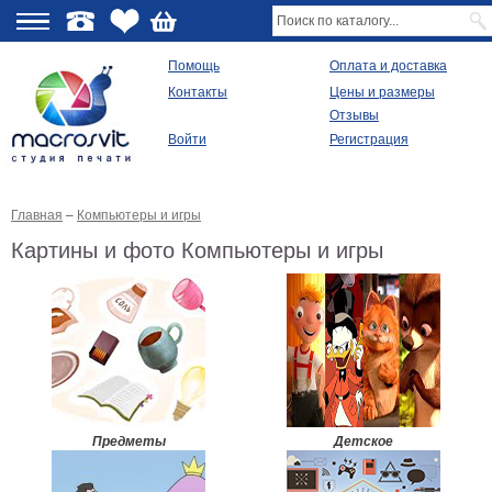
О
Помощь
Оплата и доставка
Контакты
Цены и размеры
качестве
Отзывы
Войти
Регистрация
Виды
продукции
Главная
–
Компьютеры и игры
Модульные
картины
Картины и фото Компьютеры и игры
Репродукции
Плакаты
Ваше
фото
на
холсте
Картины
в
раме
Все
Предметы
Детское
изображения
Рамы
для