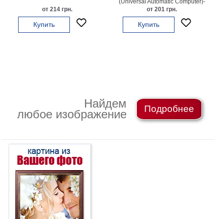
(Universal Automatic Computer)-
Небо
один из первых компьютеров,
от 214 грн.
от 201 грн.
Абстракция
Купить
Купить
В
комнату
Айвазовский
Животные
Космос
В
детскую
Да
Найдем
Винчи
Города
Подробнее
любое изображение
Мосты
В
ресторан
Ван
Гог
Замки
Еда
В
бар
Моне
Цветы
Натюрморт