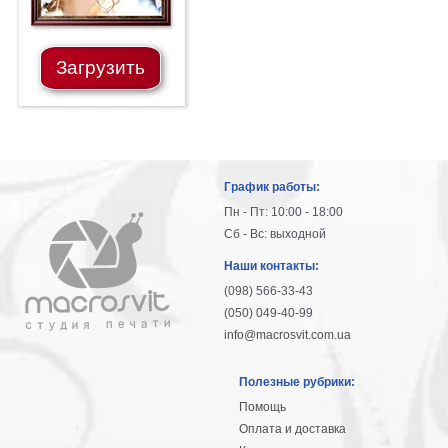
В
кухню
Климт
Загрузить
Море
Старинные
карты
В
ванную
Уорхолл
Городские
График работы:
пейзажи
Пн - Пт: 10:00 - 18:00
В
Сб - Вс: выходной
зал
Пикассо
Наши контакты:
(098) 566-33-43
Посмотреть
(050) 049-40-99
info@macrosvit.com.ua
все
Полезные рубрики:
темы
Помощь
Оплата и доставка
Постеры