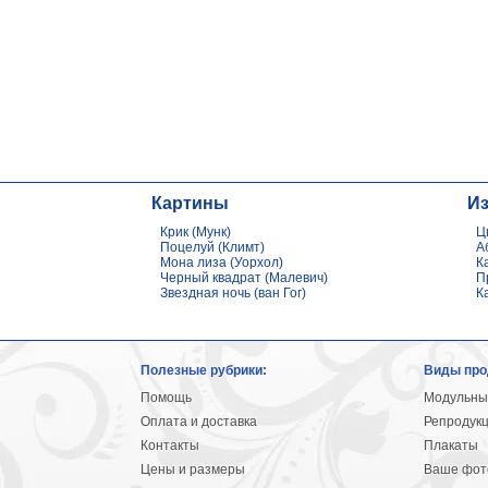
Картины
И
Крик (Мунк)
Ц
Поцелуй (Климт)
А
Мона лиза (Уорхол)
К
Черный квадрат (Малевич)
П
Звездная ночь (ван Гог)
К
Полезные рубрики:
Виды про
Помощь
Модульны
Оплата и доставка
Репродук
Контакты
Плакаты
Цены и размеры
Ваше фото