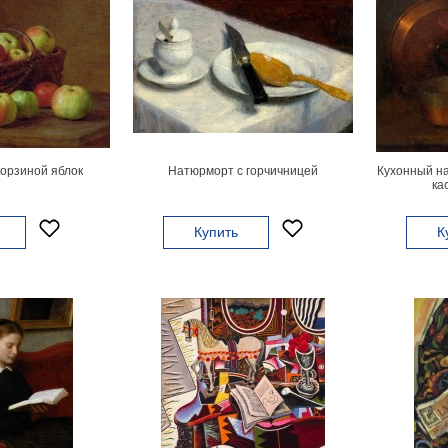
орзиной яблок
Натюрморт с горчичницей
Кухонный на
ка
Купить
К