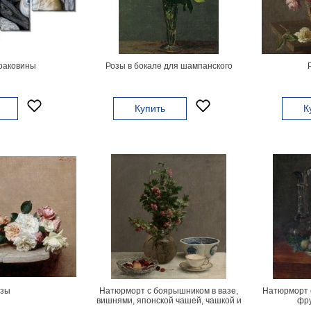
раковины
Розы в бокале для шампанского
Купить
К
зы
Натюрморт с боярышником в вазе,
Натюрморт 
вишнями, японской чашей, чашкой и
фру
блюдцем