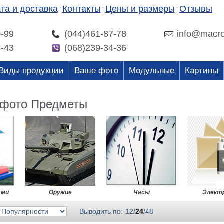
та и доставка
Контакты
Цены и размеры
Отзывы
|
|
|
0-99
(044)461-87-78
info@macro
3-43
(068)239-34-36
Виды продукции
Ваше фото
Модульные
Картины
 фото Предметы
ами
Оружие
Часы
Элект
Выводить по:
12
/
24
/
48