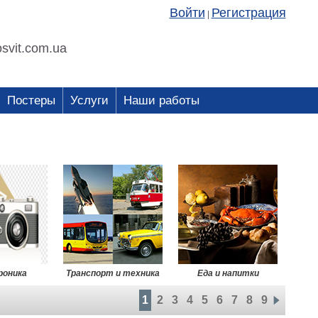
Войти
Регистрация
|
svit.com.ua
Постеры
Услуги
Наши работы
роника
Транспорт и техника
Еда и напитки
1
2
3
4
5
6
7
8
9