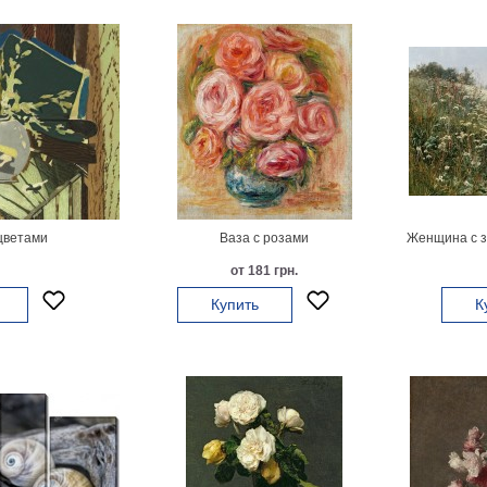
цветами
Ваза с розами
Женщина с з
от 181 грн.
Купить
К