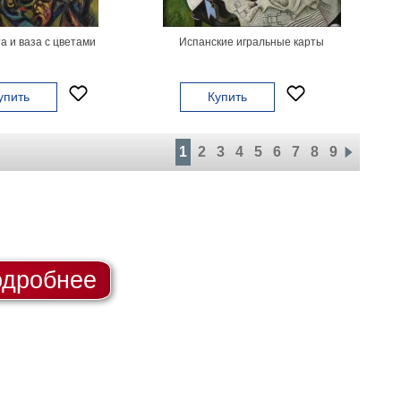
а и ваза с цветами
Испанские игральные карты
упить
Купить
1
2
3
4
5
6
7
8
9
дробнее