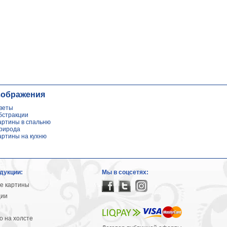
зображения
веты
бстракции
артины в спальню
рирода
артины на кухню
дукции:
Мы в соцсетях:
е картины
ции
 на холсте