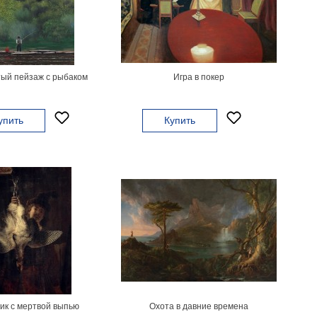
ый пейзаж с рыбаком
Игра в покер
упить
Купить
ик с мертвой выпью
Охота в давние времена