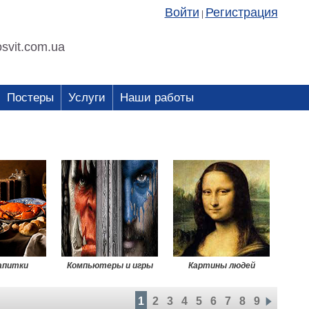
Войти
Регистрация
|
svit.com.ua
Постеры
Услуги
Наши работы
напитки
Компьютеры и игры
Картины людей
1
2
3
4
5
6
7
8
9