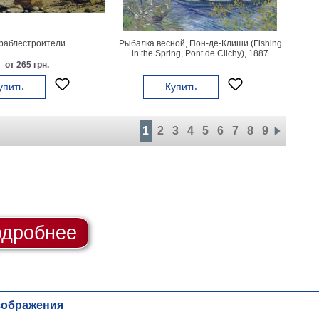
раблестроители
Рыбалка весной, Пон-де-Клиши (Fishing
in the Spring, Pont de Clichy), 1887
от 265 грн.
упить
Купить
1
2
3
4
5
6
7
8
9
дробнее
зображения