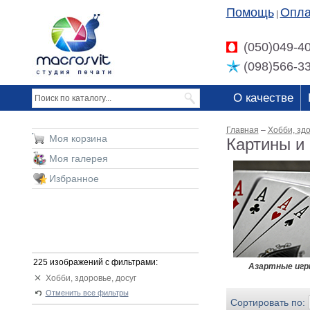
Помощь
Опла
|
(050)049-4
(098)566-3
О качестве
Главная
–
Хобби, здо
Моя корзина
Картины и 
Моя галерея
Избранное
225 изображений с фильтрами:
Азартные иг
Хобби, здоровье, досуг
Отменить все фильтры
Сортировать по: