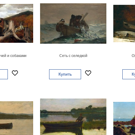
чей и собаками
Сеть с селедкой
О
Купить
К