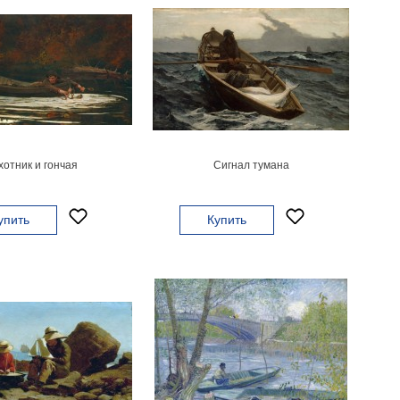
хотник и гончая
Сигнал тумана
упить
Купить