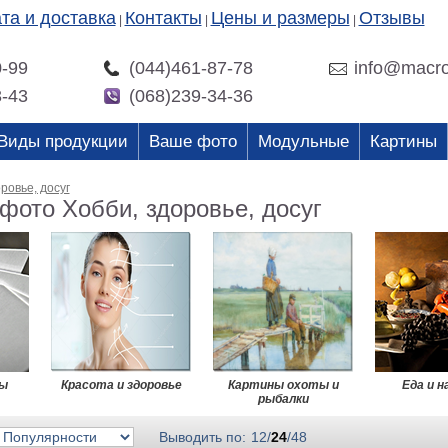
та и доставка
Контакты
Цены и размеры
Отзывы
|
|
|
0-99
(044)461-87-78
info@macro
3-43
(068)239-34-36
Виды продукции
Ваше фото
Модульные
Картины
ровье, досуг
фото Хобби, здоровье, досуг
ры
Красота и здоровье
Картины охоты и
Еда и 
рыбалки
Выводить по:
12
/
24
/
48