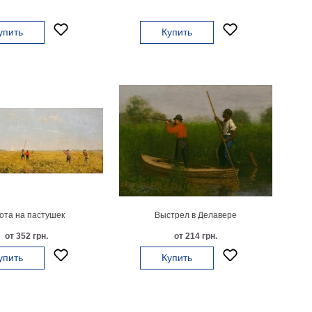
упить
Купить
ота на пастушек
Выстрел в Делавере
от 352 грн.
от 214 грн.
упить
Купить