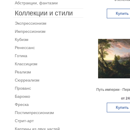
Абстракции, фантазии
Коллекции и стили
Купить
Экспрессионизм
Импрессионизм
Кубизм
Ренессанс
Готика
Классицизм
Реализм
Сюрреализм
Прованс
Путь империи - Пер
Барокко
от 24
Фреска
Купить
Постимпрессионизм
Стрит-арт
Картины из двух частей