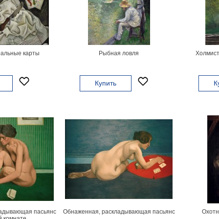
ральные карты
Рыбная ловля
Холмист
Купить
К
адывающая пасьянс
Обнаженная, раскладывающая пасьянс
Охотн
й комнате