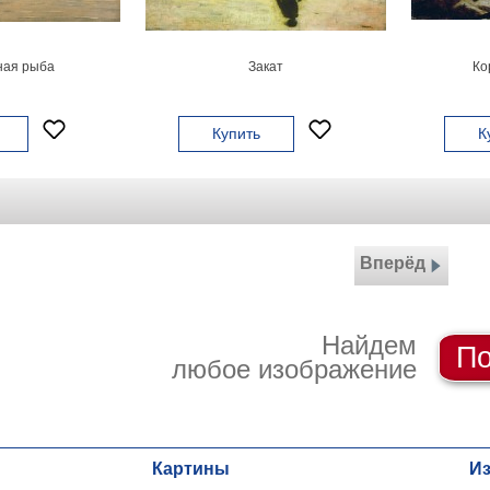
ая рыба
Закат
Ко
Купить
К
Вперёд
Найдем
По
любое изображение
Картины
И