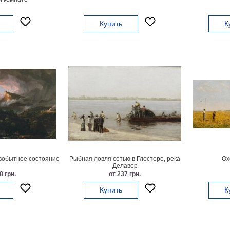
Купить
К
вобытное состояние
Рыбная ловля сетью в Глостере, река
Ох
Делавер
8 грн.
от 237 грн.
Купить
К