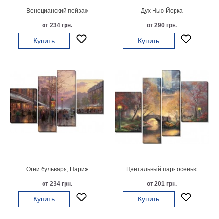
Венецианский пейзаж
Дух Нью-Йорка
В
кухню
Климт
от 234 грн.
от 290 грн.
Море
Купить
Купить
Старинные
карты
В
ванную
Уорхолл
Городские
пейзажи
В
зал
Пикассо
Посмотреть
все
Огни бульвара, Париж
Центальный парк осенью
от 234 грн.
от 201 грн.
темы
Купить
Купить
Постеры