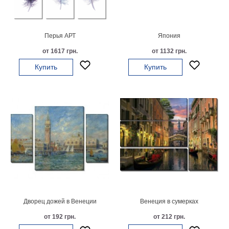
картин
Подарочные
карты
Перья АРТ
Япония
Ваше
от 1617 грн.
от 1132 грн.
фото
Купить
Купить
Модульные
Цветы
Абстракции
Города
Море
В
спальню
В
детскую
В
ванную
Времена
года
Горы
Дворец дожей в Венеции
Венеция в сумерках
В
от 192 грн.
от 212 грн.
кухню
В