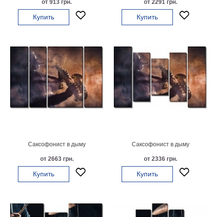
от 913 грн.
от 2291 грн.
на
Купить
Купить
холсте
больших
размеров
Наши
работы
Саксофонист в дыму
Саксофонист в дыму
от 2663 грн.
от 2336 грн.
Купить
Купить