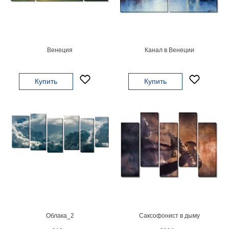
Мотивирующие
Города
Нью
Йорк
Венеция
Канал в Венеции
Посмотреть
все
Купить
Купить
темы
Услуги
Багетная
мастерская
Рамы
для
картин
Облака_2
Саксофонист в дыму
Печать