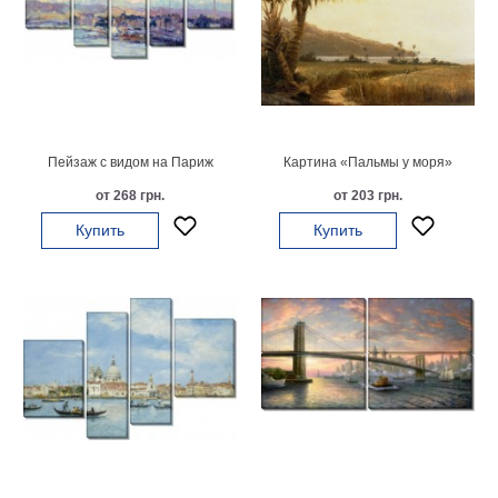
Небо
Абстракция
В
комнату
Айвазовский
Животные
Космос
Пейзаж с видом на Париж
Картина «Пальмы у моря»
В
от 268 грн.
от 203 грн.
детскую
Да
Винчи
Купить
Купить
Города
Мосты
В
ресторан
Ван
Гог
Замки
Еда
В
бар
Моне
Цветы
Натюрморт