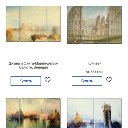
Детские
Черно
белые
Автомобили
Девушки
Ретро
В
кухню
Военные
Игровые
Догана и Санта-Мария-делла-
Колизей
Советские
Салюте, Венеция
от 223 грн.
В
офис
Купить
Купить
Цветы
Рок
группы
Спорт
В
спальню
Природа
Мерилин
Монро
Футбол