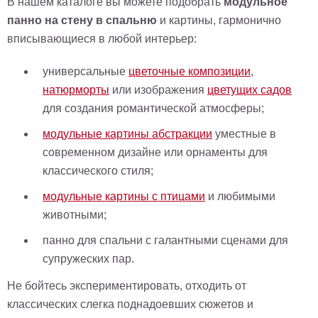
В нашем каталоге вы можете подобрать
модульное
панно на стену в спальню
и картины, гармонично
вписывающиеся в любой интерьер:
универсальные
цветочные композиции
,
натюрморты
или изображения
цветущих садов
для создания романтической атмосферы;
модульные картины абстракции
уместные в
современном дизайне или орнаменты для
классического стиля;
модульные картины с птицами
и любимыми
животными;
панно для спальни с галантными сценами для
супружеских пар.
Не бойтесь экспериментировать, отходить от
классических слегка поднадоевших сюжетов и