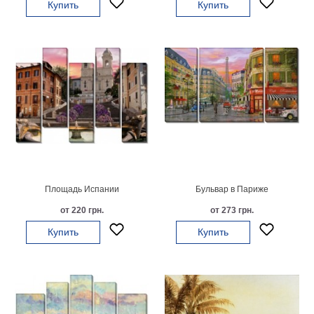
Купить
Купить
гостинную
Части
света
Посмотреть
все
темы
Картины
Пейзаж
Архитектура
В
Площадь Испании
Бульвар в Париже
офис
от 220 грн.
от 273 грн.
В
гостиную
Купить
Купить
Горы
Женщины
В
спальню
Импрессионизм