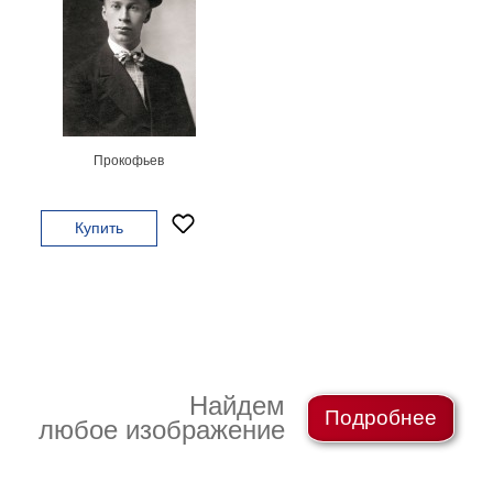
Небо
Абстракция
В
комнату
Айвазовский
Животные
Космос
Прокофьев
В
детскую
Да
Винчи
Купить
Города
Мосты
В
ресторан
Ван
Гог
Замки
Еда
Найдем
В
Подробнее
любое изображение
бар
Моне
Цветы
Натюрморт