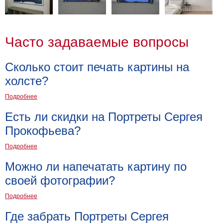
Мотивирующие
Города
Нью
Часто задаваемые вопросы
Йорк
Посмотреть
Сколько стоит печать картины на
все
холсте?
Подробнее
темы
Есть ли скидки на Портреты Сергея
Услуги
Прокофьева?
Багетная
Подробнее
мастерская
Можно ли напечатать картину по
Рамы
своей фотографии?
для
Подробнее
картин
Где забрать Портреты Сергея
Печать