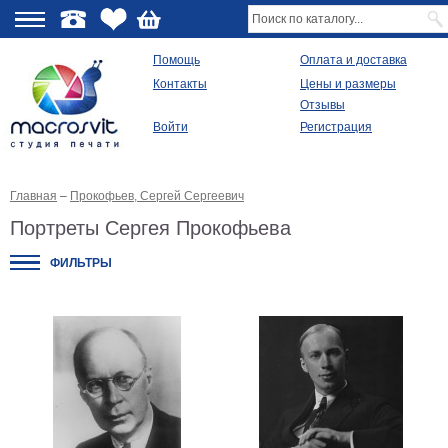
О
Помощь
Оплата и доставка
Контакты
Цены и размеры
качестве
Отзывы
Войти
Регистрация
Виды
продукции
Главная
–
Прокофьев, Сергей Сергеевич
Модульные
картины
Портреты Сергея Прокофьева
Репродукции
Плакаты
ФИЛЬТРЫ
Ваше
фото
на
холсте
Картины
в
раме
Все
изображения
Рамы
для