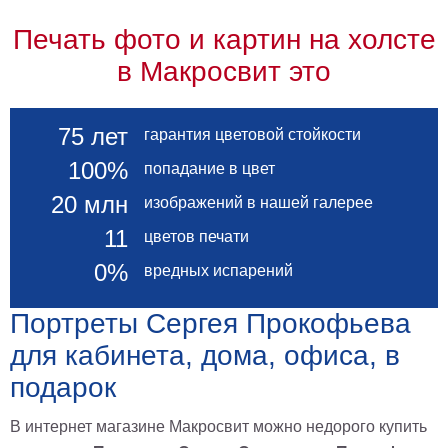
В
Печать фото и картин на холсте
кухню
Климт
в Макросвит это
Море
Старинные
карты
В
75 лет
гарантия цветовой стойкости
ванную
Уорхолл
100%
попадание в цвет
Городские
20 млн
пейзажи
изображений в нашей галерее
В
11
цветов печати
зал
Пикассо
0%
вредных испарений
Посмотреть
Портреты Сергея Прокофьева
все
для кабинета, дома, офиса, в
подарок
темы
В интернет магазине Макросвит можно недорого купить
Постеры