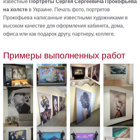
известные
Портреты Сергея Сергеевича Прокофьева
Детские
на холсте
в Украине. Печать фото, портретов
Черно
Прокофьева написанные известными художниками в
белые
Автомобили
высоком качестве для оформления кабинета, дома,
Девушки
офиса или как подарок другу, партнеру, коллеге.
Ретро
В
Примеры выполненных работ
кухню
Военные
Игровые
Советские
В
офис
Цветы
Рок
группы
Спорт
В
спальню
Природа
Мерилин
Монро
Футбол