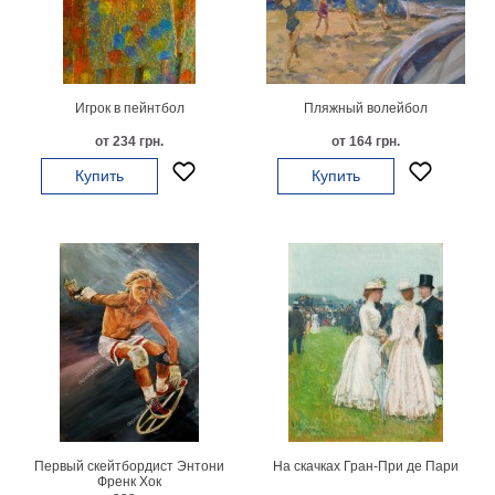
Мотивирующие
Города
Нью
Йорк
Игрок в пейнтбол
Пляжный волейбол
Посмотреть
от 234 грн.
от 164 грн.
все
Купить
Купить
темы
Услуги
Багетная
мастерская
Рамы
для
картин
Первый скейтбордист Энтони
На скачках Гран-При де Пари
Печать
Френк Хок