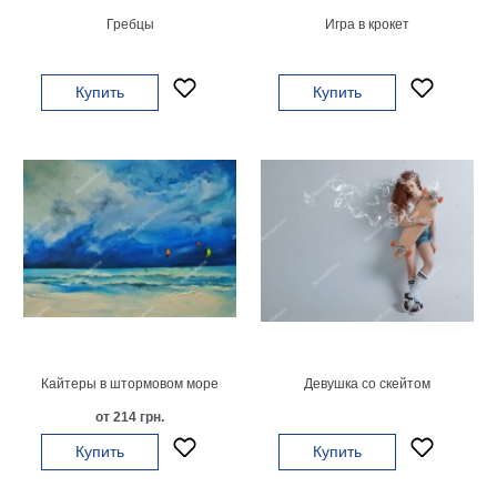
Гребцы
Игра в крокет
В
кухню
Климт
Море
Купить
Купить
Старинные
карты
В
ванную
Уорхолл
Городские
пейзажи
В
зал
Пикассо
Посмотреть
все
Кайтеры в штормовом море
Девушка со скейтом
от 214 грн.
темы
Купить
Купить
Постеры