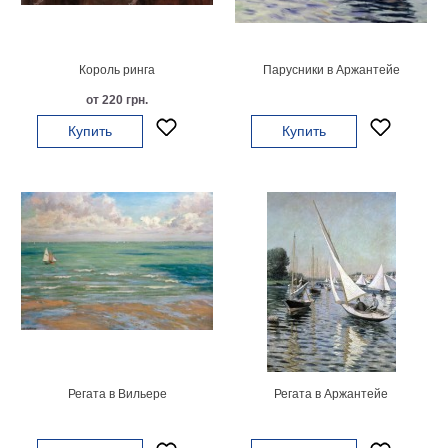
картин
Подарочные
карты
Король ринга
Парусники в Аржантейе
Ваше
от 220 грн.
фото
Купить
Купить
Модульные
Цветы
Абстракции
Города
Море
В
спальню
В
детскую
В
ванную
Времена
года
Горы
Регата в Вильере
Регата в Аржантейе
В
кухню
В