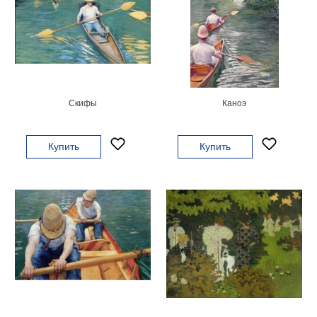
Небо
Абстракция
В
комнату
Айвазовский
Животные
Космос
Скифы
Каноэ
В
детскую
Да
Винчи
Купить
Купить
Города
Мосты
В
ресторан
Ван
Гог
Замки
Еда
В
бар
Моне
Цветы
Натюрморт