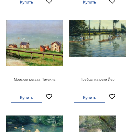
Купить
Купить
гостинную
Части
света
Посмотреть
все
темы
Картины
Пейзаж
Архитектура
В
Морская регата, Трувиль
Гребцы на реке Йер
офис
В
гостиную
Купить
Купить
Горы
Женщины
В
спальню
Импрессионизм