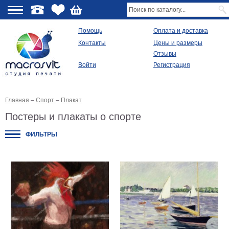
О
Помощь
Оплата и доставка
Контакты
Цены и размеры
качестве
Отзывы
Войти
Регистрация
Виды
продукции
Главная
–
Спорт
–
Плакат
Модульные
картины
Постеры и плакаты о спорте
Репродукции
Плакаты
ФИЛЬТРЫ
Ваше
фото
на
холсте
Картины
в
раме
Все
изображения
Рамы
для