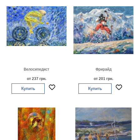
Детские
Черно
белые
Автомобили
Девушки
Ретро
В
кухню
Военные
Игровые
Велосипедист
Фрирайд
Советские
от 237 грн.
от 201 грн.
В
офис
Купить
Купить
Цветы
Рок
группы
Спорт
В
спальню
Природа
Мерилин
Монро
Футбол