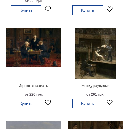
от 223 грн.
на
Купить
Купить
холсте
больших
размеров
Наши
работы
Игроки в шахматы
Между раундами
от 220 грн.
от 201 грн.
Купить
Купить