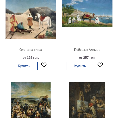
В
кухню
Климт
Море
Старинные
карты
В
ванную
Уорхолл
Городские
Охота на тигра
Пейзаж в Алжире
пейзажи
от 192 грн.
от 257 грн.
В
Купить
Купить
зал
Пикассо
Посмотреть
все
темы
Постеры