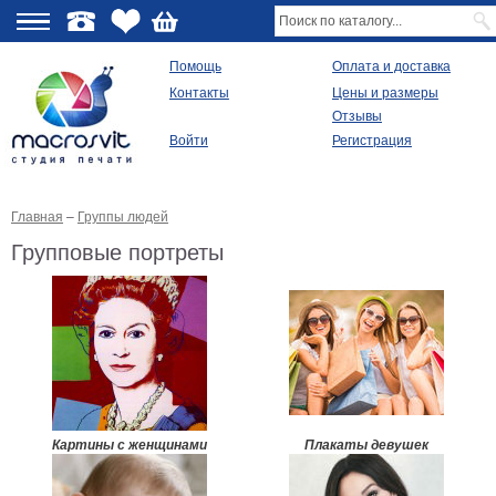
О
Помощь
Оплата и доставка
Контакты
Цены и размеры
качестве
Отзывы
Войти
Регистрация
Виды
продукции
Главная
–
Группы людей
Модульные
картины
Групповые портреты
Репродукции
Плакаты
Ваше
фото
на
холсте
Картины
в
раме
Все
Картины с женщинами
Плакаты девушек
изображения
Рамы
для