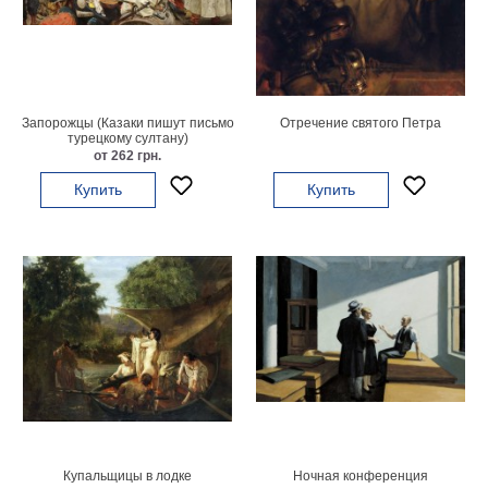
гостинную
Части
света
Посмотреть
все
Запорожцы (Казаки пишут письмо
Отречение святого Петра
турецкому султану)
от 262 грн.
темы
Купить
Купить
Картины
Пейзаж
Архитектура
В
офис
В
гостиную
Горы
Женщины
В
спальню
Импрессионизм
Купальщицы в лодке
Ночная конференция