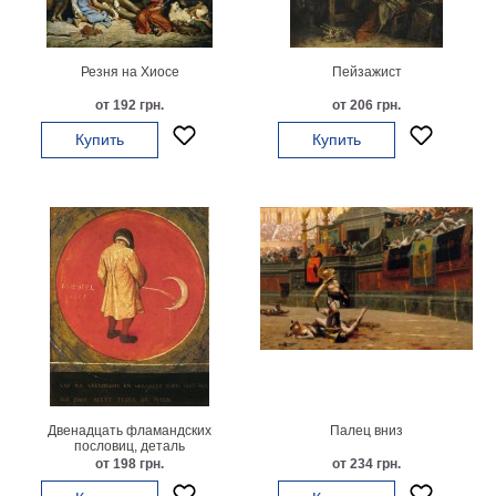
Детские
Черно
белые
Резня на Хиосе
Пейзажист
Автомобили
от 192 грн.
от 206 грн.
Девушки
Купить
Купить
Ретро
В
кухню
Военные
Игровые
Советские
В
офис
Цветы
Рок
группы
Спорт
В
спальню
Природа
Двенадцать фламандских
Палец вниз
пословиц, деталь
Мерилин
от 198 грн.
от 234 грн.
Монро
Футбол