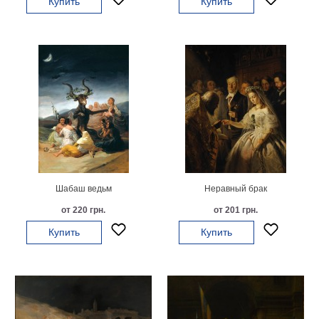
Купить
Купить
Мотивирующие
Города
Нью
Йорк
Посмотреть
все
темы
Услуги
Шабаш ведьм
Неравный брак
Багетная
от 220 грн.
от 201 грн.
мастерская
Купить
Купить
Рамы
для
картин
Печать