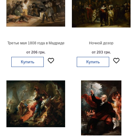
на
холсте
больших
размеров
Третье мая 1808 года в Мадриде
Ночной дозор
Наши
от 206 грн.
от 203 грн.
работы
Купить
Купить