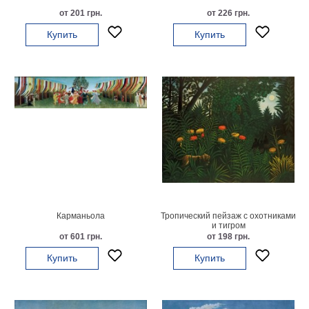
Небо
от 201 грн.
от 226 грн.
Абстракция
Купить
Купить
В
комнату
Айвазовский
Животные
Космос
В
детскую
Да
Винчи
Города
Мосты
В
ресторан
Ван
Гог
Карманьола
Тропический пейзаж с охотниками
Замки
и тигром
Еда
от 601 грн.
от 198 грн.
В
Купить
Купить
бар
Моне
Цветы
Натюрморт