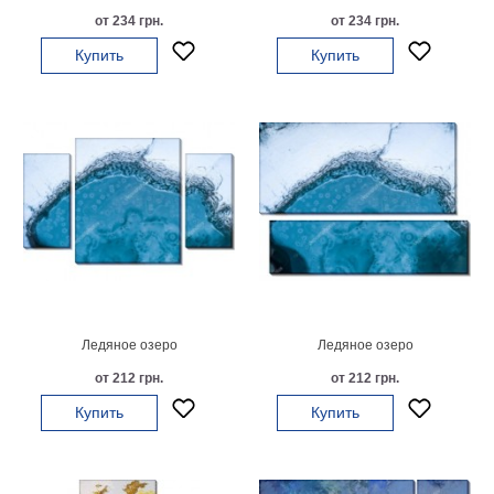
Небо
от 234 грн.
от 234 грн.
Абстракция
Купить
Купить
В
комнату
Айвазовский
Животные
Космос
В
детскую
Да
Винчи
Города
Мосты
В
ресторан
Ван
Гог
Ледяное озеро
Ледяное озеро
Замки
Еда
от 212 грн.
от 212 грн.
В
Купить
Купить
бар
Моне
Цветы
Натюрморт