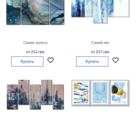
на
холсте
больших
размеров
Синее золото
Синий лес
Наши
от 212 грн.
от 217 грн.
работы
Купить
Купить