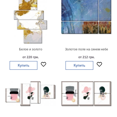
В
кухню
Климт
Море
Старинные
карты
В
ванную
Уорхолл
Городские
Белое и золото
Золотое поле на синем небе
пейзажи
от 220 грн.
от 212 грн.
В
Купить
Купить
зал
Пикассо
Посмотреть
все
темы
Постеры