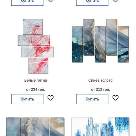
Купить
Купить
Мотивирующие
Города
Нью
Йорк
Посмотреть
все
темы
Услуги
Белые пятна
Синее золото
Багетная
от 234 грн.
от 212 грн.
мастерская
Купить
Купить
Рамы
для
картин
Печать