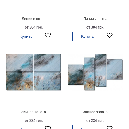
Детские
Черно
белые
Линии и пятна
Линии и пятна
Автомобили
от 304 грн.
от 304 грн.
Девушки
Купить
Купить
Ретро
В
кухню
Военные
Игровые
Советские
В
офис
Цветы
Рок
группы
Спорт
В
спальню
Природа
Зимнее золото
Зимнее золото
Мерилин
от 234 грн.
от 234 грн.
Монро
Футбол