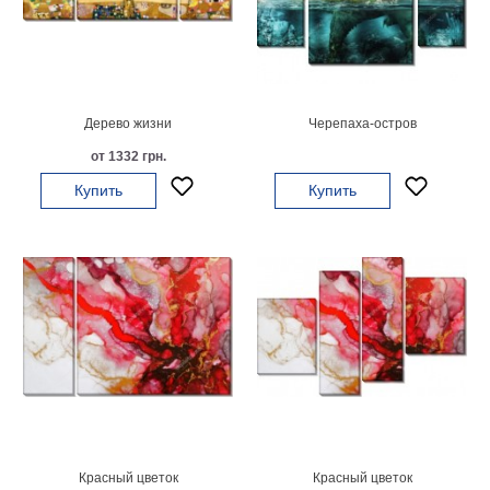
гостинную
Части
света
Посмотреть
все
Дерево жизни
Черепаха-остров
от 1332 грн.
темы
Купить
Купить
Картины
Пейзаж
Архитектура
В
офис
В
гостиную
Горы
Женщины
В
спальню
Импрессионизм
Красный цветок
Красный цветок