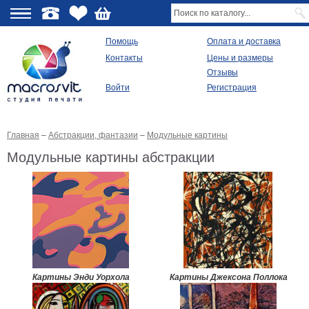
О
Помощь
Оплата и доставка
Контакты
Цены и размеры
качестве
Отзывы
Войти
Регистрация
Виды
продукции
Главная
–
Абстракции, фантазии
–
Модульные картины
Модульные
картины
Модульные картины абстракции
Репродукции
Плакаты
Ваше
фото
на
холсте
Картины
в
раме
Все
Картины Энди Уорхола
Картины Джексона Поллока
изображения
Рамы
для