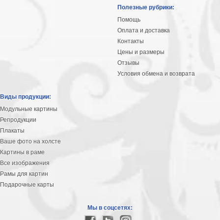
Небо
Полезные рубрики:
Абстракция
Помощь
В
Оплата и доставка
комнату
Айвазовский
Контакты
Цены и размеры
Животные
Отзывы
Космос
Условия обмена и возврата
В
детскую
Да
Виды продукции:
Винчи
Города
Модульные картины
Мосты
Репродукции
В
Плакаты
ресторан
Ваше фото на холсте
Ван
Картины в раме
Гог
Замки
Все изображения
Еда
Рамы для картин
В
Подарочные карты
бар
Моне
Цветы
Мы в соцсетях:
Натюрморт