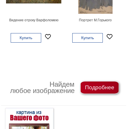
картин
Подарочные
карты
Видение отроку Варфоломею
Портрет М.Горького
Ваше
фото
Купить
Купить
Модульные
Цветы
Абстракции
Города
Море
В
Найдем
Подробнее
спальню
В
любое изображение
детскую
В
ванную
Времена
года
Горы
В
кухню
В