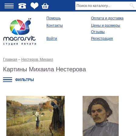
О
Помощь
Оплата и доставка
Контакты
Цены и размеры
качестве
Отзывы
Войти
Регистрация
Виды
продукции
Главная
–
Нестеров, Михаил
Модульные
картины
Картины Михаила Нестерова
Репродукции
Плакаты
ФИЛЬТРЫ
Ваше
фото
на
холсте
Картины
в
раме
Все
изображения
Рамы
для