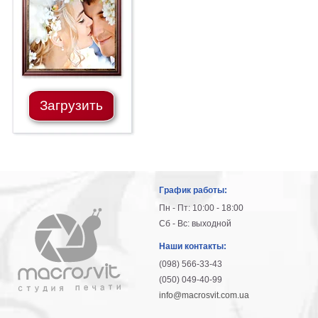
гостинную
Части
света
Посмотреть
все
Загрузить
темы
Картины
Пейзаж
Архитектура
График работы:
В
офис
Пн - Пт: 10:00 - 18:00
В
Сб - Вс: выходной
гостиную
Наши контакты:
Горы
(098) 566-33-43
Женщины
(050) 049-40-99
В
info@macrosvit.com.ua
спальню
Импрессионизм