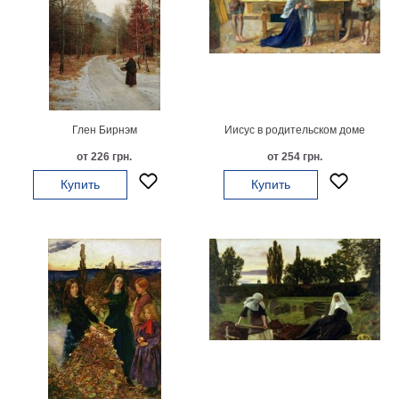
Небо
Абстракция
В
комнату
Айвазовский
Животные
Космос
Глен Бирнэм
Иисус в родительском доме
В
от 226 грн.
от 254 грн.
детскую
Да
Винчи
Купить
Купить
Города
Мосты
В
ресторан
Ван
Гог
Замки
Еда
В
бар
Моне
Цветы
Натюрморт