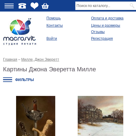
О
Помощь
Оплата и доставка
Контакты
Цены и размеры
качестве
Отзывы
Войти
Регистрация
Виды
продукции
Главная
–
Милле, Джон Эверетт
Модульные
картины
Картины Джона Эверетта Милле
Репродукции
Плакаты
ФИЛЬТРЫ
Ваше
фото
на
холсте
Картины
в
раме
Все
изображения
Рамы
для