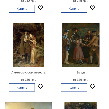
от 212 грн.
от 220 грн.
на
Купить
Купить
холсте
больших
размеров
Наши
работы
Ламмермурская невеста
Выкуп
от 226 грн.
от 186 грн.
Купить
Купить