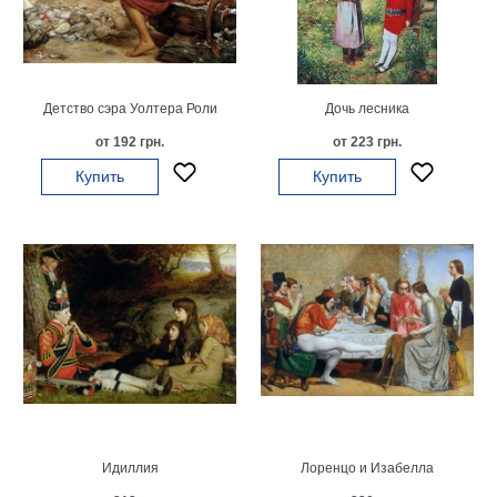
Мотивирующие
Города
Нью
Йорк
Детство сэра Уолтера Роли
Дочь лесника
Посмотреть
от 192 грн.
от 223 грн.
все
Купить
Купить
темы
Услуги
Багетная
мастерская
Рамы
для
картин
Идиллия
Лоренцо и Изабелла
Печать