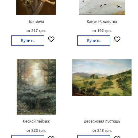
картин
Подарочные
карты
Три меча
Канун Рождества
Ваше
от 217 грн.
от 192 грн.
фото
Купить
Купить
Модульные
Цветы
Абстракции
Города
Море
В
спальню
В
детскую
В
ванную
Времена
года
Горы
Лесной пейзаж
Вересковая пустошь
В
от 223 грн.
от 248 грн.
кухню
В