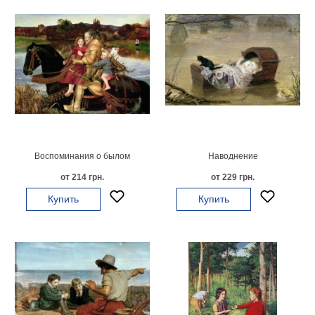
Детские
Черно
белые
Автомобили
Девушки
Ретро
В
кухню
Военные
Игровые
Воспоминания о былом
Наводнение
Советские
от 214 грн.
от 229 грн.
В
офис
Купить
Купить
Цветы
Рок
группы
Спорт
В
спальню
Природа
Мерилин
Монро
Футбол