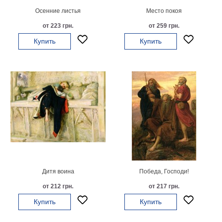
Осенние листья
Место покоя
В
кухню
Климт
от 223 грн.
от 259 грн.
Море
Купить
Купить
Старинные
карты
В
ванную
Уорхолл
Городские
пейзажи
В
зал
Пикассо
Посмотреть
все
Дитя воина
Победа, Господи!
от 212 грн.
от 217 грн.
темы
Купить
Купить
Постеры