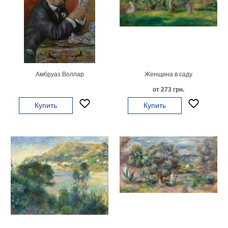
Небо
Абстракция
В
комнату
Айвазовский
Животные
Космос
Амбруаз Воллар
Женщина в саду
В
от 273 грн.
детскую
Да
Винчи
Купить
Купить
Города
Мосты
В
ресторан
Ван
Гог
Замки
Еда
В
бар
Моне
Цветы
Натюрморт