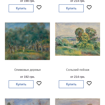
от 198 грн.
от 214 грн.
на
Купить
Купить
холсте
больших
размеров
Наши
работы
Оливковые деревья
Сельский пейзаж
от 192 грн.
от 214 грн.
Купить
Купить