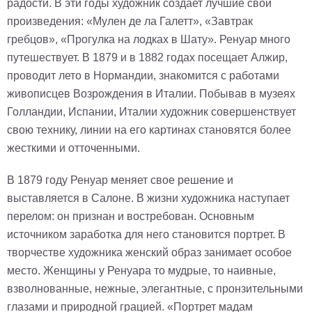
радости. В эти годы художник создает лучшие свои
произведения: «Мулен де ла Галетт», «Завтрак
гребцов», «Прогулка на лодках в Шату». Ренуар много
путешествует. В 1879 и в 1882 годах посещает Алжир,
проводит лето в Нормандии, знакомится с работами
живописцев Возрождения в Италии. Побывав в музеях
Голландии, Испании, Италии художник совершенствует
свою технику, линии на его картинах становятся более
жесткими и отточенными.
В 1879 году Ренуар меняет свое решение и
выставляется в Салоне. В жизни художника наступает
перелом: он признан и востребован. Основным
источником заработка для него становится портрет. В
творчестве художника женский образ занимает особое
место. Женщины у Ренуара то мудрые, то наивные,
взволнованные, нежные, элегантные, с пронзительными
глазами и природной грацией. «Портрет мадам