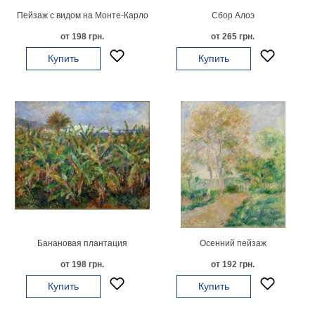
Пейзаж с видом на Монте-Карло
Сбор Алоэ
В
кухню
Климт
от 198 грн.
от 265 грн.
Море
Купить
Купить
Старинные
карты
В
ванную
Уорхолл
Городские
пейзажи
В
зал
Пикассо
Посмотреть
все
Банановая плантация
Осенний пейзаж
от 198 грн.
от 192 грн.
темы
Купить
Купить
Постеры