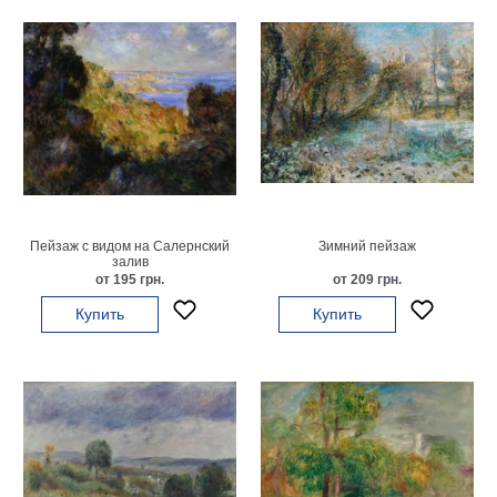
Детские
Черно
белые
Автомобили
Девушки
Ретро
В
кухню
Военные
Игровые
Пейзаж с видом на Салернский
Зимний пейзаж
Советские
залив
от 195 грн.
от 209 грн.
В
офис
Купить
Купить
Цветы
Рок
группы
Спорт
В
спальню
Природа
Мерилин
Монро
Футбол