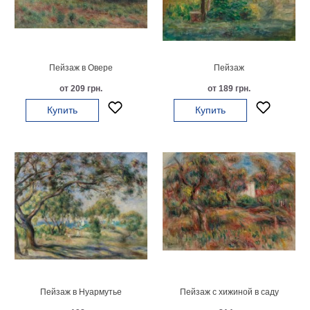
Мотивирующие
Города
Нью
Йорк
Пейзаж в Овере
Пейзаж
Посмотреть
от 209 грн.
от 189 грн.
все
Купить
Купить
темы
Услуги
Багетная
мастерская
Рамы
для
картин
Пейзаж в Нуармутье
Пейзаж с хижиной в саду
Печать