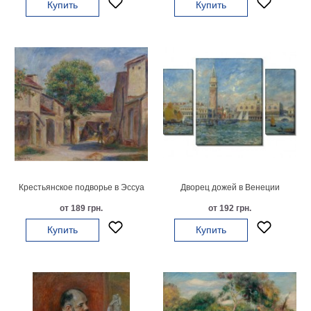
Купить
Купить
гостинную
Части
света
Посмотреть
все
темы
Картины
Пейзаж
Архитектура
В
Крестьянское подворье в Эссуа
Дворец дожей в Венеции
офис
от 189 грн.
от 192 грн.
В
гостиную
Купить
Купить
Горы
Женщины
В
спальню
Импрессионизм