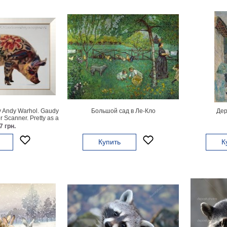
 Andy Warhol. Gaudy
Большой сад в Ле-Кло
Дер
 Scanner. Pretty as a
i
7 грн.
Купить
К