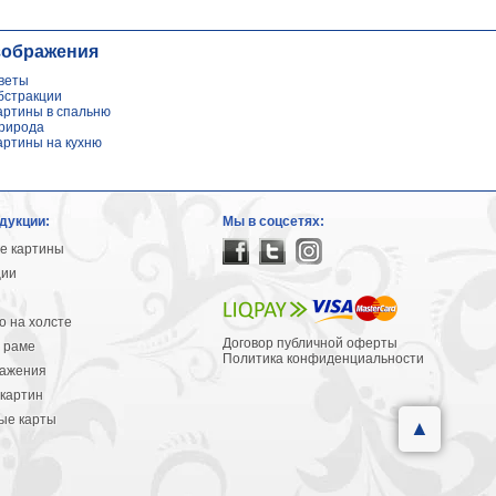
зображения
веты
бстракции
артины в спальню
рирода
артины на кухню
дукции:
Мы в соцсетях:
е картины
ции
 на холсте
Договор публичной оферты
 раме
Политика конфиденциальности
ражения
картин
ые карты
▲