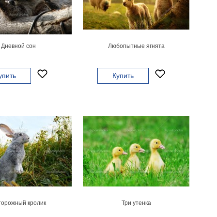
Дневной сон
Любопытные ягнята
упить
Купить
торожный кролик
Три утенка