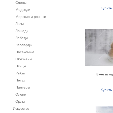
Слоны
Купить
Медведи
Морские и речные
Львы
Лошади
Лебеди
Леопарды
Насекомые
Обезьяны
Птицы
Рыбы
Букет из од
Петух
Пантеры
Купить
Олени
Орлы
Искусство