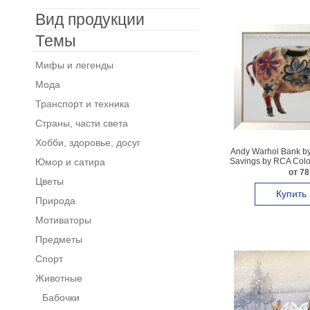
Вид продукции
Темы
Мифы и легенды
Мода
Транспорт и техника
Страны, части света
Хобби, здоровье, досуг
Andy Warhol Bank by
Юмор и сатира
Savings by RCA Color
P
от 78
Цветы
Купить
Природа
Мотиваторы
Предметы
Спорт
Животные
Бабочки