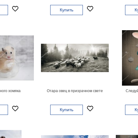
Купить
К
ного хомяка
Отара овец в призрачном свете
Следуй
Купить
К