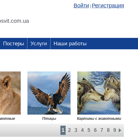
Войти
Регистрация
|
svit.com.ua
Постеры
Услуги
Наши работы
ивотные
Птицы
Картины с животными
1
2
3
4
5
6
7
8
9