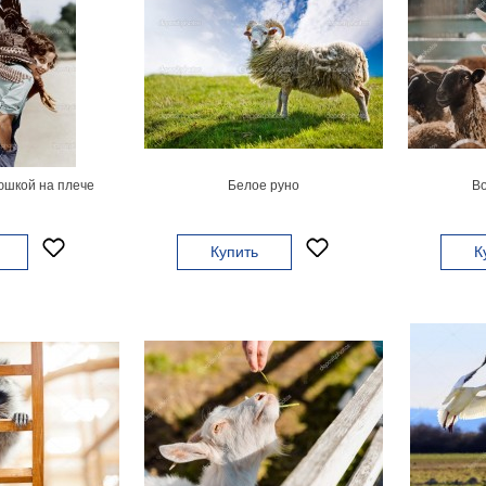
юшкой на плече
Белое руно
Во
Купить
К