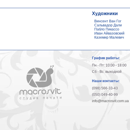
Художники
Винсент Ван Гог
Сальвадор Дали
Пабло Пикассо
Иван Айвазовский
Каземир Малевич
График работы:
Пн - Пт: 10:00 - 18:00
Сб - Вс: выходной
Наши контакты:
(098) 566-33-43
(050) 049-40-99
info@macrosvit.com.ua