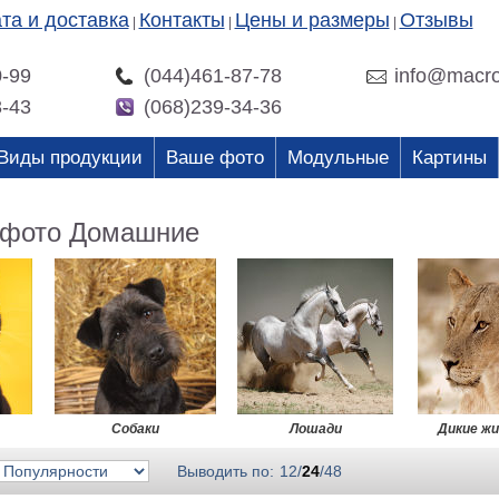
та и доставка
Контакты
Цены и размеры
Отзывы
|
|
|
0-99
(044)461-87-78
info@macro
3-43
(068)239-34-36
Виды продукции
Ваше фото
Модульные
Картины
 фото Домашние
Собаки
Лошади
Дикие ж
Выводить по:
12
/
24
/
48