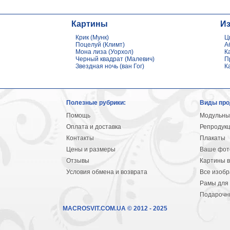
Картины
И
Крик (Мунк)
Ц
Поцелуй (Климт)
А
Мона лиза (Уорхол)
К
Черный квадрат (Малевич)
П
Звездная ночь (ван Гог)
К
Полезные рубрики:
Виды про
Помощь
Модульны
Оплата и доставка
Репродук
Контакты
Плакаты
Цены и размеры
Ваше фото
Отзывы
Картины в
Условия обмена и возврата
Все изоб
Рамы для 
Подарочн
MACROSVIT.COM.UA © 2012 - 2025