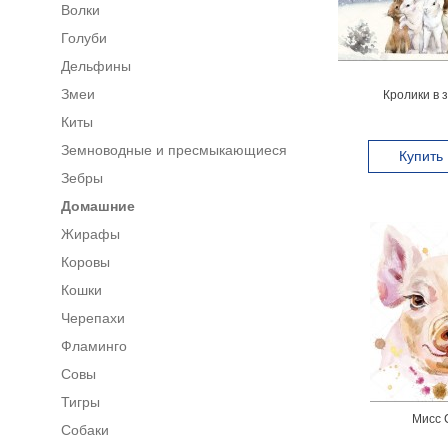
Волки
Голуби
Дельфины
Змеи
Кролики в 
Киты
Земноводные и пресмыкающиеся
Купить
Зебры
Домашние
Жирафы
Коровы
Кошки
Черепахи
Фламинго
Совы
Тигры
Мисс 
Собаки