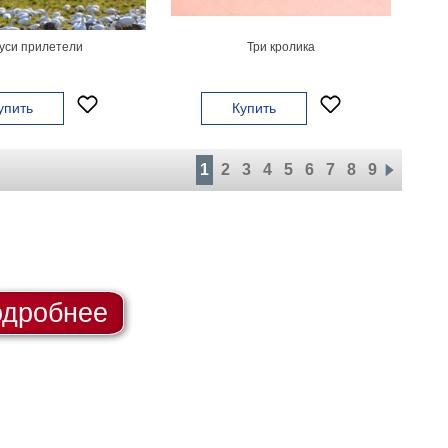
уси прилетели
Три кролика
упить
Купить
1
2
3
4
5
6
7
8
9
дробнее