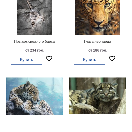
на
холсте
больших
размеров
Прыжок снежного барса
Глаза леопарда
Наши
от 234 грн.
от 186 грн.
работы
Купить
Купить