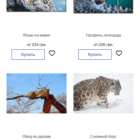
гостинную
Части
света
Посмотреть
все
Ягуар на камне
Профиль леопарда
от 234 грн.
от 226 грн.
темы
Купить
Купить
Картины
Пейзаж
Архитектура
В
офис
В
гостиную
Горы
Женщины
В
спальню
Импрессионизм
Обед на дереве
Снежный барс