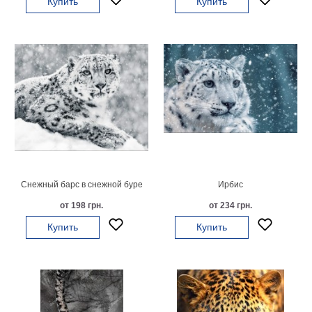
Купить
Купить
Мотивирующие
Города
Нью
Йорк
Посмотреть
все
темы
Услуги
Снежный барс в снежной буре
Ирбис
Багетная
от 198 грн.
от 234 грн.
мастерская
Купить
Купить
Рамы
для
картин
Печать