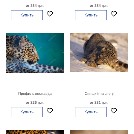
Небо
от 234 грн.
от 234 грн.
Абстракция
Купить
Купить
В
комнату
Айвазовский
Животные
Космос
В
детскую
Да
Винчи
Города
Мосты
В
ресторан
Ван
Гог
Профиль леопарда
Спящий на снегу
Замки
Еда
от 226 грн.
от 231 грн.
В
Купить
Купить
бар
Моне
Цветы
Натюрморт