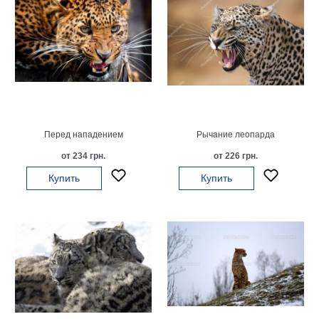
В
кухню
Климт
Море
Старинные
карты
В
ванную
Уорхолл
Городские
Перед нападением
Рычание леопарда
пейзажи
от 234 грн.
от 226 грн.
В
Купить
Купить
зал
Пикассо
Посмотреть
все
темы
Постеры