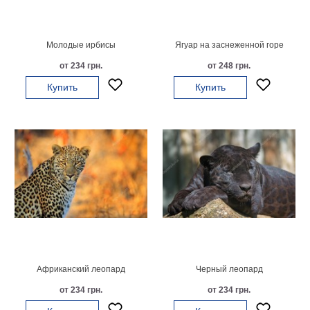
Детские
Черно
белые
Молодые ирбисы
Ягуар на заснеженной горе
Автомобили
от 234 грн.
от 248 грн.
Девушки
Купить
Купить
Ретро
В
кухню
Военные
Игровые
Советские
В
офис
Цветы
Рок
группы
Спорт
В
спальню
Природа
Африканский леопард
Черный леопард
Мерилин
от 234 грн.
от 234 грн.
Монро
Футбол