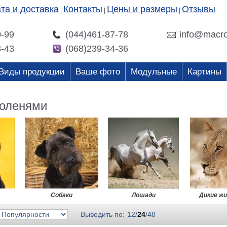
та и доставка
Контакты
Цены и размеры
Отзывы
|
|
|
0-99
(044)461-87-78
info@macro
3-43
(068)239-34-36
Виды продукции
Ваше фото
Модульные
Картины
 оленями
Собаки
Лошади
Дикие ж
Выводить по:
12
/
24
/
48