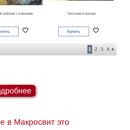
й пейзаж с оленями
Охотник и гончая
упить
Купить
1
2
3
4
дробнее
те в Макросвит это