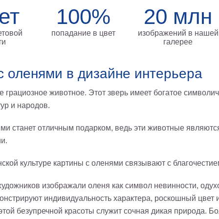
ет
100%
20 млн
етовой
попадание в цвет
изображений в нашей
ти
галерее
с оленями в дизайне интерьера
е грациозное животное. Этот зверь имеет богатое символи
ур и народов.
ями станет отличным подарком, ведь эти животные являются
и.
нской культуре картины с оленями связывают с благочестие
художников изображали оленя как символ невинности, одух
онстрируют индивидуальность характера, роскошный цвет и
этой безупречной красоты служит сочная дикая природа. Б