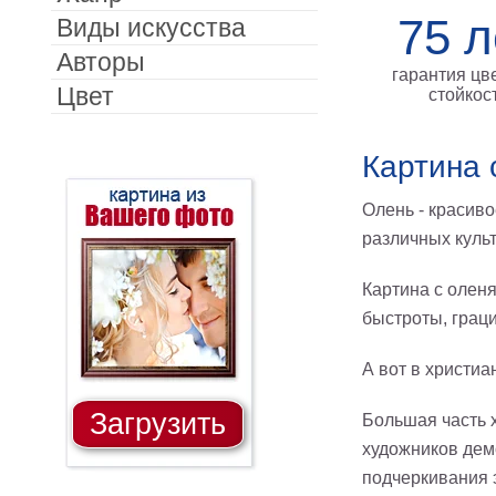
75 л
Виды искусства
Авторы
гарантия цв
Цвет
стойкос
Картина 
Олень - красиво
различных культ
Картина с олен
быстроты, граци
А вот в христиа
Загрузить
Большая часть 
художников дем
подчеркивания 