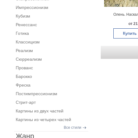
Импрессионизм
Олень. Наска
Кубизм
от 21
Ренессанс
Готика
Купить
Классицизм
Реализм
Сюрреализм
Прованс
Барокко
Фреска
Постимпрессионизм
Стрит-арт
Картины из двух частей
Картины из четырех частей
Все стили
Жанр