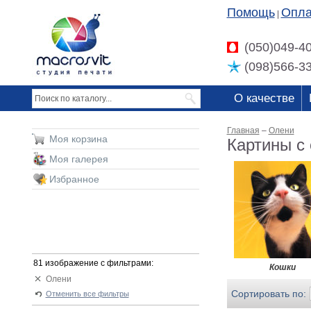
Помощь
Опла
|
(050)049-4
(098)566-3
О качестве
Главная
–
Олени
Моя корзина
Картины с
Моя галерея
Избранное
81 изображение с фильтрами:
Кошки
Олени
Сортировать по:
Отменить все фильтры