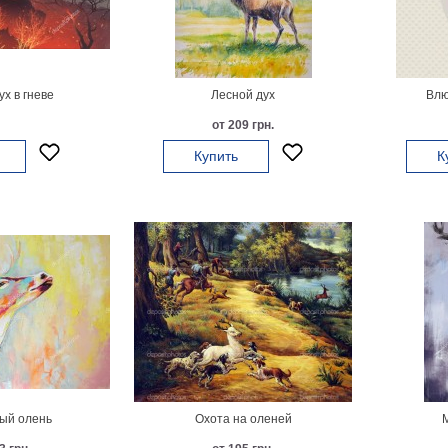
х в гневе
Лесной дух
Влю
от 209 грн.
Купить
К
ый олень
Охота на оленей