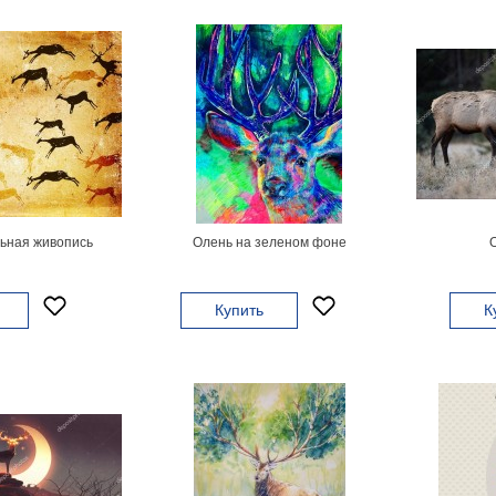
ьная живопись
Олень на зеленом фоне
О
Купить
К