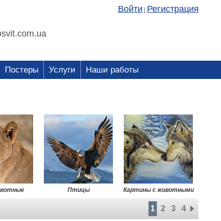
Войти
Регистрация
|
svit.com.ua
Постеры
Услуги
Наши работы
ивотные
Птицы
Картины с животными
1
2
3
4