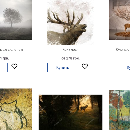
заж с оленем
Крик лося
Олень с
4 грн.
от 178 грн.
Купить
К