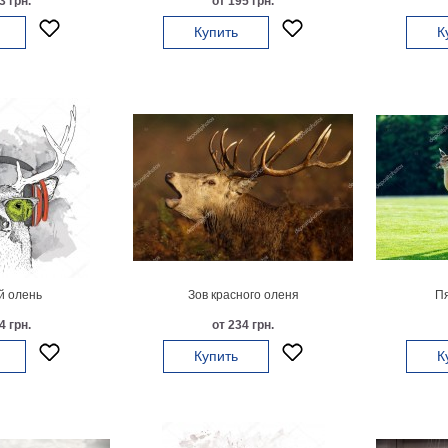
3 грн.
от 195 грн.
Купить
К
 олень
Зов красного оленя
П
4 грн.
от 234 грн.
Купить
К