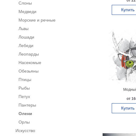
от 22
Слоны
Купить
Медведи
Морские и речные
Львы
Лошади
Лебеди
Леопарды
Насекомые
Обезьяны
Птицы
Рыбы
Модный
Петух
от 16
Пантеры
Купить
Олени
Орлы
Искусство