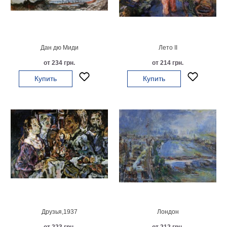
на
холсте
больших
Дан дю Миди
Лето II
размеров
от 234 грн.
от 214 грн.
Наши
Купить
Купить
работы
Друзья,1937
Лондон