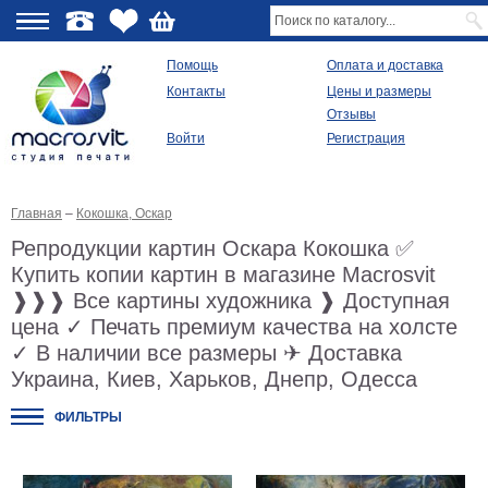
О
Помощь
Оплата и доставка
Контакты
Цены и размеры
качестве
Отзывы
Войти
Регистрация
Виды
продукции
Главная
–
Кокошка, Оскар
Модульные
картины
Репродукции картин Оскара Кокошка ✅
Репродукции
Купить копии картин в магазине Macrosvit
Плакаты
❱❱❱ Все картины художника ❱ Доступная
Ваше
фото
цена ✓ Печать премиум качества на холсте
на
✓ В наличии все размеры ✈ Доставка
холсте
Украина, Киев, Харьков, Днепр, Одесса
Картины
в
раме
ФИЛЬТРЫ
Все
изображения
Рамы
для