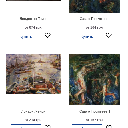
гостинную
Части
света
Посмотреть
Лондон по Темзе
Сага о Прометее I
от 674 грн.
от 164 грн.
все
Купить
Купить
темы
Картины
Пейзаж
Архитектура
В
офис
В
гостиную
Горы
Женщины
Лондон, Челси
Сага о Прометее II
В
спальню
от 214 грн.
от 167 грн.
Импрессионизм