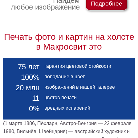
Найдем
Подробнее
любое изображение
Печать фото и картин на холсте
в Макросвит это
75 лет
гарантия цветовой стойкости
100%
попадание в цвет
20 млн
изображений в нашей галерее
11
цветов печати
0%
вредных испарений
(1 марта 1886, Пёхларн, Австро-Венгрия — 22 февраля
1980, Вильнёв, Швейцария) — австрийский художник и