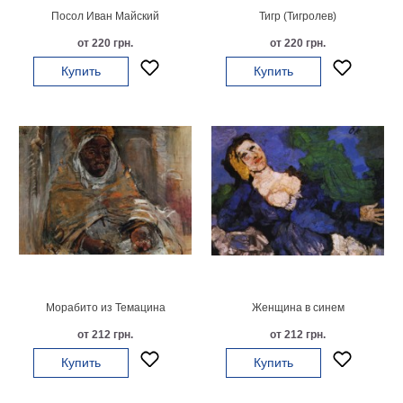
Посол Иван Майский
Тигр (Тигролев)
Детские
Черно
от 220 грн.
от 220 грн.
белые
Купить
Купить
Автомобили
Девушки
Ретро
В
кухню
Военные
Игровые
Советские
В
офис
Цветы
Рок
группы
Спорт
Морабито из Темацина
Женщина в синем
В
от 212 грн.
от 212 грн.
спальню
Природа
Купить
Купить
Мерилин
Монро
Футбол