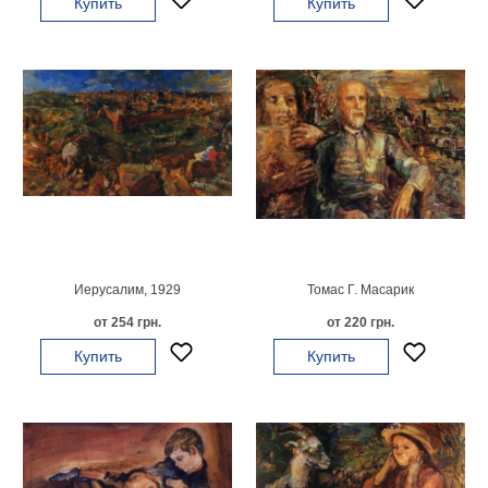
Купить
Купить
Небо
Абстракция
В
комнату
Айвазовский
Животные
Космос
В
детскую
Да
Винчи
Города
Мосты
В
Иерусалим, 1929
Томас Г. Масарик
ресторан
Ван
от 254 грн.
от 220 грн.
Гог
Замки
Купить
Купить
Еда
В
бар
Моне
Цветы
Натюрморт