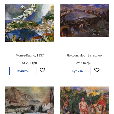
Мотивирующие
Города
Нью
Йорк
Посмотреть
все
темы
Монте-Карло, 1937
Лондон, Мост Ватерлоо
от 203 грн.
от 234 грн.
Услуги
Купить
Купить
Багетная
мастерская
Рамы
для
картин
Печать