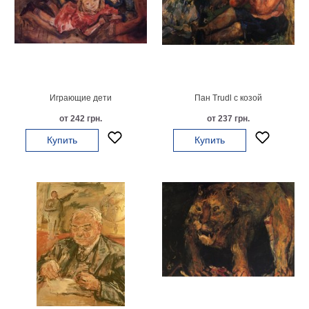
В
кухню
Климт
Море
Старинные
карты
В
Играющие дети
Пан Trudl с козой
ванную
Уорхолл
от 242 грн.
от 237 грн.
Городские
пейзажи
Купить
Купить
В
зал
Пикассо
Посмотреть
все
темы
Постеры