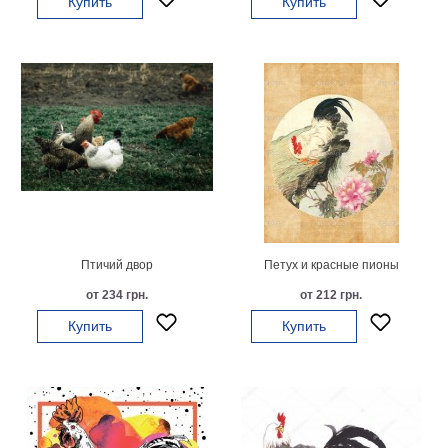
Купить
Купить
Мотивирующие
Города
Нью
Йорк
Посмотреть
все
темы
Услуги
Птичий двор
Петух и красные пионы
Багетная
от 234 грн.
от 212 грн.
мастерская
Купить
Купить
Рамы
для
картин
Печать