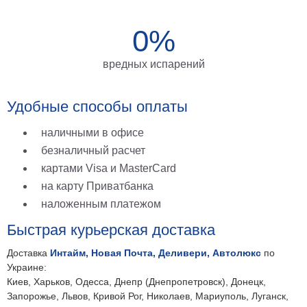
на
0%
холсте
больших
вредных испарений
размеров
Наши
Удобные способы оплаты
работы
наличными в офисе
безналичный расчет
картами Visa и MasterCard
на карту Приватбанка
наложенным платежом
Быстрая курьерская доставка
Доставка
Интайм, Новая Почта, Деливери, Автолюкс
по
Украине:
Киев, Харьков, Одесса, Днепр (Днепропетровск), Донецк,
Запорожье, Львов, Кривой Рог, Николаев, Мариуполь, Луганск,