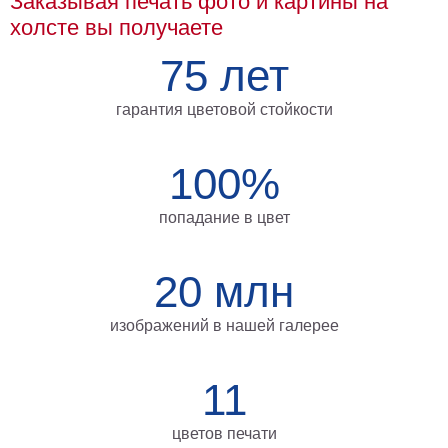
Заказывая печать фото и картины на
Мотивирующие
холсте вы получаете
Города
75 лет
Нью
Йорк
Посмотреть
гарантия цветовой стойкости
все
100%
темы
попадание в цвет
Услуги
20 млн
Багетная
мастерская
изображений в нашей галерее
Рамы
для
11
картин
цветов печати
Печать