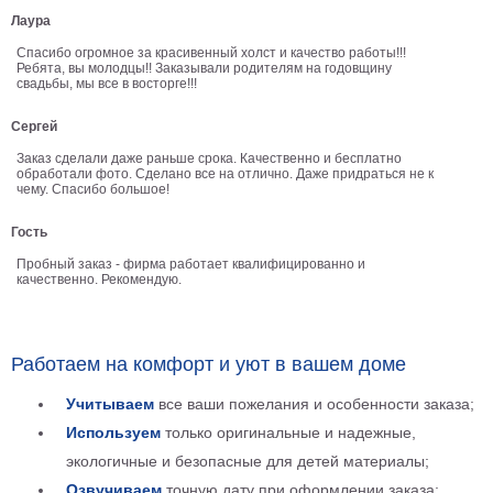
Лаура
В
кухню
Спасибо огромное за красивенный холст и качество работы!!!
Климт
Ребята, вы молодцы!! Заказывали родителям на годовщину
Море
свадьбы, мы все в восторге!!!
Старинные
Сергей
карты
В
Заказ сделали даже раньше срока. Качественно и бесплатно
ванную
Уорхолл
обработали фото. Сделано все на отлично. Даже придраться не к
чему. Спасибо большое!
Городские
пейзажи
Гость
В
Пробный заказ - фирма работает квалифицированно и
зал
качественно. Рекомендую.
Пикассо
Посмотреть
Работаем на комфорт и уют в вашем доме
все
Учитываем
все ваши пожелания и особенности заказа;
темы
Используем
только оригинальные и надежные,
экологичные и безопасные для детей материалы;
Постеры
Озвучиваем
точную дату при оформлении заказа;