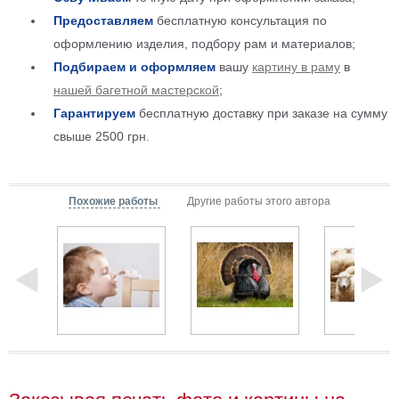
Детские
Предоставляем
бесплатную консультация по
Черно
оформлению изделия, подбору рам и материалов;
белые
Подбираем и оформляем
вашу
картину в раму
в
Автомобили
нашей багетной мастерской
;
Девушки
Гарантируем
бесплатную доставку при заказе на сумму
Ретро
свыше 2500 грн.
В
кухню
Военные
Игровые
Похожие работы
Другие работы этого автора
Советские
В
офис
Цветы
Рок
группы
Спорт
В
спальню
Природа
Мерилин
Монро
Футбол