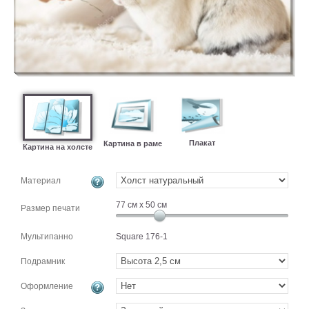
картин
Подарочные
карты
Ваше
фото
Модульные
Цветы
Абстракции
Плакат
Картина в раме
Картина на холсте
Города
Море
Материал
В
77
см x
50
см
спальню
Размер печати
В
детскую
В
Мультипанно
Square 176-1
ванную
Времена
года
Подрамник
Горы
В
Оформление
кухню
В