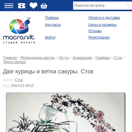
О
Помощь
Оплата и доставка
Контакты
Цены и размеры
качестве
Отзывы
Войти
Регистрация
Виды
продукции
Главная
–
Репродукции картин
–
Петух
–
Анимализм
–
Графика
–
Сток
–
Модульные
Черно-белые
картины
Репродукции
Две курицы и ветка сакуры. Сток
Плакаты
Автор:
Сток
Ваше
Код:
059-031-0010
фото
на
холсте
Картины
в
раме
Все
изображения
Рамы
для