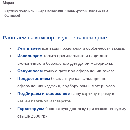
Мария
Детские
Картину получили. Вчера повесили. Очень круто! Спасибо вам
Черно
большое!
белые
Автомобили
Девушки
Работаем на комфорт и уют в вашем доме
Ретро
В
Учитываем
все ваши пожелания и особенности заказа;
кухню
Военные
Используем
только оригинальные и надежные,
Игровые
экологичные и безопасные для детей материалы;
Советские
Озвучиваем
точную дату при оформлении заказа;
В
Предоставляем
бесплатную консультация по
офис
Цветы
оформлению изделия, подбору рам и материалов;
Рок
Подбираем и оформляем
вашу
картину в раму
в
группы
Спорт
нашей багетной мастерской
;
В
Гарантируем
бесплатную доставку при заказе на сумму
спальню
Природа
свыше 2500 грн.
Мерилин
Монро
Футбол