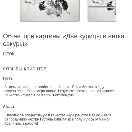
В
кухню
Климт
Море
Старинные
Об авторе картины «Две курицы и ветка
карты
В
сакуры»
ванную
Уорхолл
Сток
Городские
пейзажи
Отзывы клиентов
В
зал
Пикассо
Гость
Посмотреть
Заказывал панно из собственной фото. Была боязнь ввиду
существенного размера панно. Результат превзошель ожижания.
Качество - супер. Все в срок. Рекомендую.
все
Айшат
Спасибо за оперативную и качественную работу! я заказывала
темы
репродукцию картин Густава Климта! все получилось отлично!
Удачи вам в работе!
Постеры