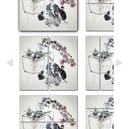
Небо
Абстракция
В
комнату
Айвазовский
Животные
Космос
В
детскую
Да
Винчи
Города
Мосты
В
ресторан
Ван
Гог
Замки
Еда
В
бар
Моне
Цветы
Натюрморт