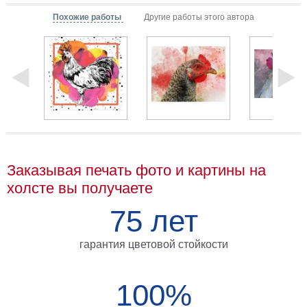
Мотивирующие
Похожие работы
Другие работы этого автора
Города
Нью
Йорк
Посмотреть
все
темы
Заказывая печать фото и картины на
Услуги
холсте вы получаете
Багетная
75 лет
мастерская
Рамы
гарантия цветовой стойкости
для
картин
100%
Печать