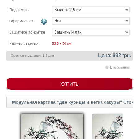
гостинную
Части
Подрамник
света
Посмотреть
Оформление
все
Защитное покрытие
Размер изделия
53.5 x 50 см
темы
Цена: 892 грн.
Срок изготовления: 1-3 дня
Картины
В избранное
Пейзаж
Архитектура
КУПИТЬ
В
офис
В
гостиную
Модульная картина "Две курицы и ветка сакуры" Сток
Горы
Женщины
В
спальню
Импрессионизм