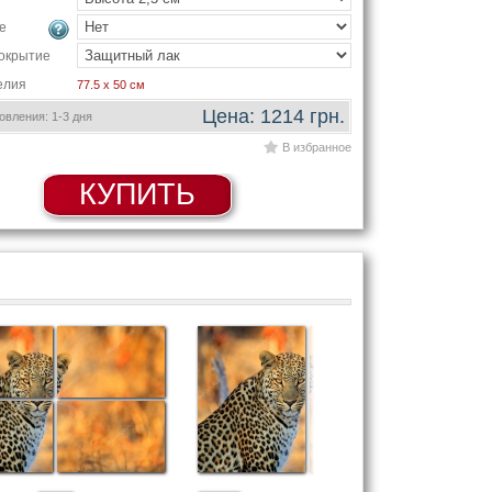
е
окрытие
елия
77.5 x 50 см
Цена: 1214 грн.
вления: 1-3 дня
В избранное
КУПИТЬ