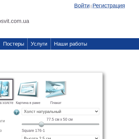
Войти
Регистрация
|
svit.com.ua
Постеры
Услуги
Наши работы
а холсте
Картина в раме
Плакат
77.5
см x
50
см
ати
о
Square 176-1