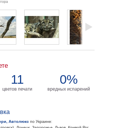
втора
ете
11
0%
цветов печати
вредных испарений
авка
ери, Автолюкс
по Украине:
тровск), Донецк, Запорожье, Львов, Кривой Рог,