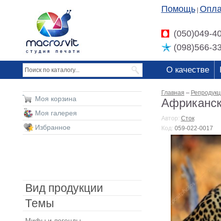
Помощь
Опла
|
(050)049-4
(098)566-3
О качестве
Главная
–
Репродукц
Моя корзина
Африканск
Моя галерея
Автор:
Сток
Избранное
Код:
059-022-0017
Вид продукции
Темы
Мифы и легенды