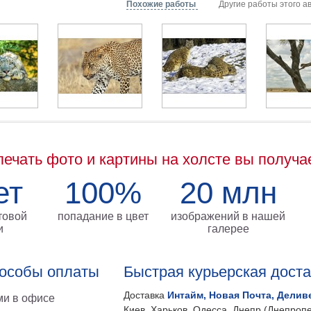
Похожие работы
Другие работы этого а
печать фото и картины на холсте вы получа
ет
100%
20 млн
товой
попадание в цвет
изображений в нашей
и
галерее
особы оплаты
Быстрая курьерская дост
Доставка
Интайм, Новая Почта, Делив
и в офисе
Киев, Харьков, Одесса, Днепр (Днепропе