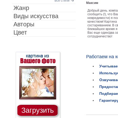
Все стили
Максим
Жанр
Добрый день. компа
сообщить (!), что Ва
Виды искусства
невредимости) я по
качеством! Картина
Авторы
состариванием. В св
ближайшее время я
Цвет
Вас еще один/два з
сотрудничество!
Работаем на 
Учитывае
Использу
Озвучива
Предоста
Подбирае
Гарантир
Загрузить