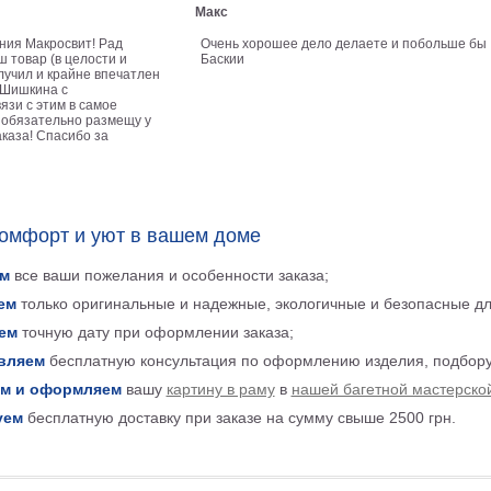
Макс
ния Макросвит! Рад
Очень хорошее дело делаете и побольше бы
ш товар (в целости и
Баскии
лучил и крайне впечатлен
 Шишкина с
язи с этим в самое
 обязательно размещу у
аказа! Спасибо за
комфорт и уют в вашем доме
м
все ваши пожелания и особенности заказа;
ем
только оригинальные и надежные, экологичные и безопасные д
ем
точную дату при оформлении заказа;
вляем
бесплатную консультация по оформлению изделия, подбору
м и оформляем
вашу
картину в раму
в
нашей багетной мастерско
уем
бесплатную доставку при заказе на сумму свыше 2500 грн.