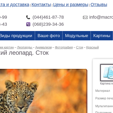
та и доставка
Контакты
Цены и размеры
Отзывы
|
|
|
0-99
(044)461-87-78
info@macro
3-43
(068)239-34-36
Виды продукции
Ваше фото
Модульные
Картины
ии картин
–
Леопарды
–
Анимализм
–
Фотография
–
Сток
–
Красный
ий леопард. Сток
Картина н
Материал
Размер печ
Мультипанн
Подрамник