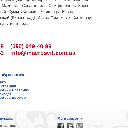
, Макеевка, Севастополь, Симферополь, Херсон,
кий, Сумы, Житомир, Черновцы, Ровно,
цкий (Кировоград), Ивано-Франковск, Кременчуг,
 другие города.
78
(050) 049-40-99
43
info@macrosvit.com.ua
зображения
веты
бстракции
артины в спальню
рирода
артины на кухню
дукции:
Мы в соцсетях:
е картины