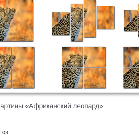
картины «Африканский леопард»
тов