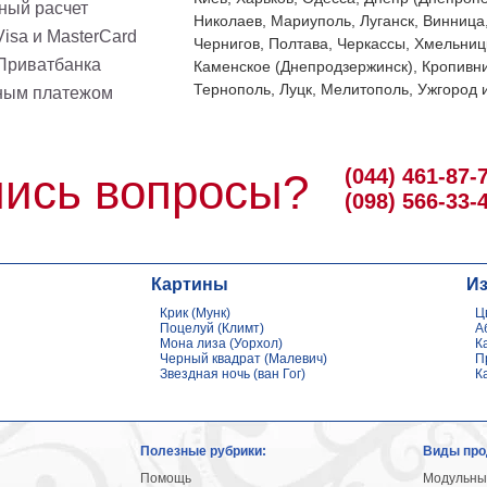
ный расчет
Николаев, Мариуполь, Луганск, Винница
isa и MasterCard
Чернигов, Полтава, Черкассы, Хмельниц
 Приватбанка
Каменское (Днепродзержинск), Кропивни
Тернополь, Луцк, Мелитополь, Ужгород и
ным платежом
(044) 461-87-
ись вопросы?
(098) 566-33-
Картины
И
Крик (Мунк)
Ц
Поцелуй (Климт)
А
Мона лиза (Уорхол)
К
Черный квадрат (Малевич)
П
Звездная ночь (ван Гог)
К
Полезные рубрики:
Виды про
Помощь
Модульны