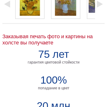
Мотивирующие
Города
Нью
Йорк
Посмотреть
Заказывая печать фото и картины на
все
холсте вы получаете
темы
75 лет
Услуги
гарантия цветовой стойкости
Багетная
мастерская
100%
Рамы
попадание в цвет
для
картин
20 млн
Печать