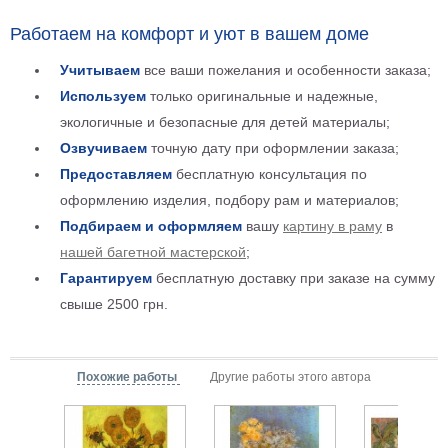
Детские
Работаем на комфорт и уют в вашем доме
Черно
белые
Учитываем
все ваши пожелания и особенности заказа;
Автомобили
Используем
только оригинальные и надежные,
Девушки
экологичные и безопасные для детей материалы;
Ретро
Озвучиваем
точную дату при оформлении заказа;
В
Предоставляем
бесплатную консультация по
кухню
Военные
оформлению изделия, подбору рам и материалов;
Игровые
Подбираем и оформляем
вашу
картину в раму
в
Советские
нашей багетной мастерской
;
В
Гарантируем
бесплатную доставку при заказе на сумму
офис
Цветы
свыше 2500 грн.
Рок
группы
Спорт
В
Похожие работы
Другие работы этого автора
спальню
Природа
Мерилин
Монро
Футбол