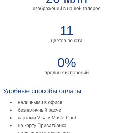
на
изображений в нашей галерее
холсте
больших
11
размеров
цветов печати
Наши
работы
0%
вредных испарений
Удобные способы оплаты
наличными в офисе
безналичный расчет
картами Visa и MasterCard
на карту Приватбанка