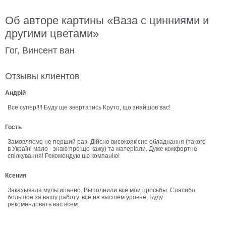
В
Об авторе картины «Ваза с цинниями и
кухню
Климт
другими цветами»
Море
Гог, Винсент ван
Старинные
карты
В
ванную
Отзывы клиентов
Уорхолл
Городские
Андрій
пейзажи
Все супер!!!! Буду ще звертатись Круто, що знайшов вас!
В
зал
Гость
Пикассо
Замовляємо не перший раз. Дійсно високоякісне обладнання (такого
Посмотреть
в Україні мало - знаю про що кажу) та матеріали. Дуже комфортне
спілкування! Рекомендую цю компанію!
все
Ксения
Заказывала мультипанно. Выполнили все мои просьбы. Спасибо
большое за вашу работу. все на высшем уровне. Буду
темы
рекомендовать вас всем.
Постеры