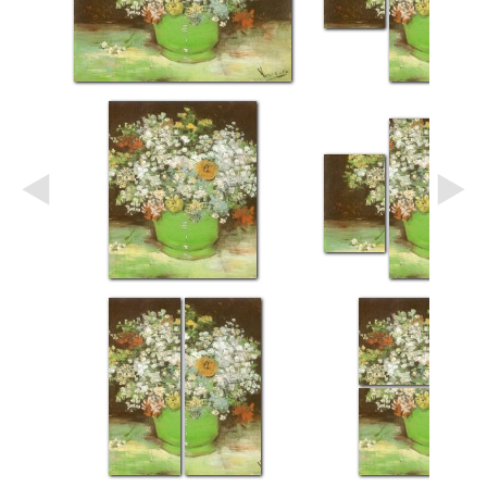
Небо
Абстракция
В
комнату
Айвазовский
Животные
Космос
В
детскую
Да
Винчи
Города
Мосты
В
ресторан
Ван
Гог
Замки
Еда
В
бар
Моне
Цветы
Натюрморт