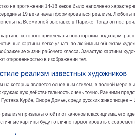
ство на протяжении 14-18 веков было наполнено характер
с середины 19 века начал формироваться реализм. Любопыт
лонены на Всемирной выставке в Париже. Тогда он построил
 картины которого привлекали новаторским подходом, расп
истичные картины легко узнать по любимым объектам худож
зображение жизни рабочего класса. Зачастую картины худож
ют откровенностью в изображении тел.
 стиле реализм известных художников
м на которых является основным стилем, в полной мере в
окружающую действительность очень точно. Ранними предс
 Густава Курбе, Оноре Домье, среди русских живописцев –
 реализм призваны отойти от канонов классицизма, его ид
истичные картины будут отлично гармонировать с совреме