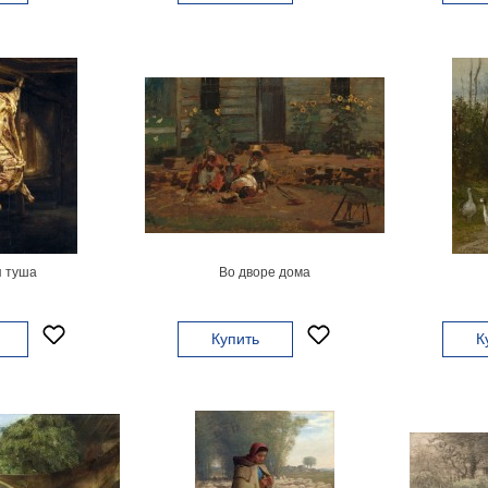
 туша
Во дворе дома
Купить
К