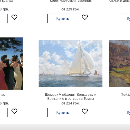
 крачка
Короткоклювый гуменник
Ослик и дом
3 грн.
от 229 грн.
Купить
К
льс
Шемрок V обходит Вельшеду и
Пейза
Британию в эстуарии Темзы
6 грн.
от 214 грн.
Купить
К