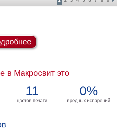
1
2
3
4
5
6
7
8
9
дробнее
те в Макросвит это
11
0%
цветов печати
вредных испарений
ов