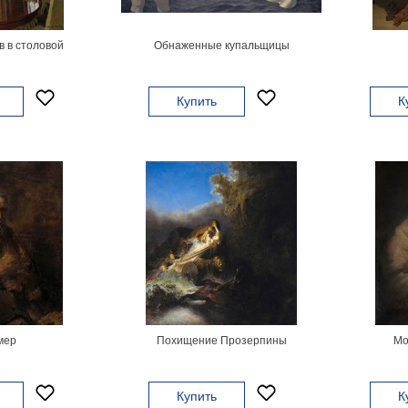
в в столовой
Обнаженные купальщицы
Купить
К
мер
Похищение Прозерпины
Мо
Купить
К