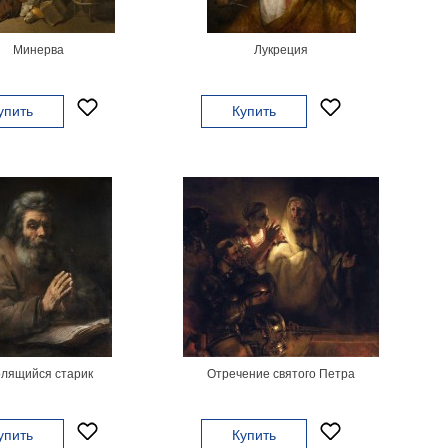
Минерва
Лукреция
упить
Купить
лящийся старик
Отречение святого Петра
упить
Купить