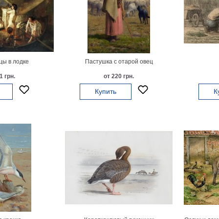
ы в лодке
Пастушка с отарой овец
1 грн.
от 220 грн.
Купить
К