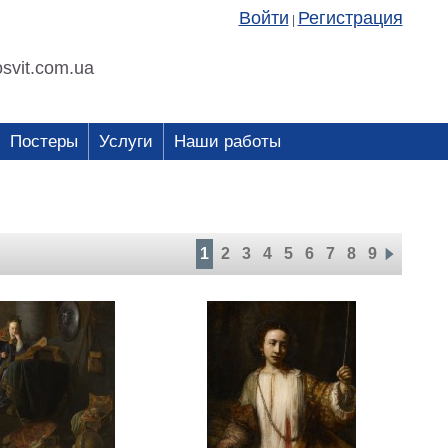
Войти
Регистрация
|
svit.com.ua
Постеры
Услуги
Наши работы
1
2
3
4
5
6
7
8
9