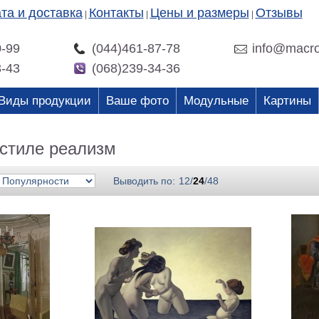
та и доставка
Контакты
Цены и размеры
Отзывы
|
|
|
0-99
(044)461-87-78
info@macro
3-43
(068)239-34-36
Виды продукции
Ваше фото
Модульные
Картины
 стиле реализм
Выводить по:
12
/
24
/
48