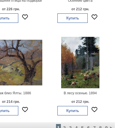
ашняя птица на подворье
Осенние цвета
от 226 грн.
от 212 грн.
упить
Купить
ж близ Ялты. 1886
В лесу осенью. 1894
от 214 грн.
от 212 грн.
упить
Купить