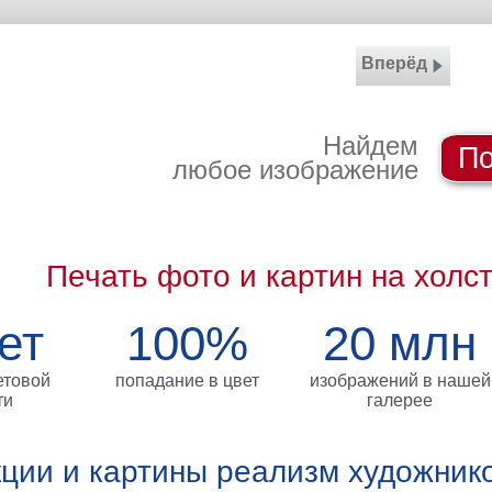
Вперёд
Найдем
По
любое изображение
Печать фото и картин на холс
ет
100%
20 млн
етовой
попадание в цвет
изображений в нашей
ти
галерее
ции и картины реализм художник