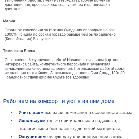
выполнения работы, умение утверждать рабочие моменты
дистанционно, профессиональная упаковка и организация
Детские
доставки.
Черно
белые
Мария
Автомобили
Огромное спасибочки за картину Ожидания оправдали на все
Девушки
1000% Пришла по срокам гораздо раньше чем было заявлено
(Киев-Испания) Вы лучшие
Ретро
В
Тиминская Елена
кухню
Военные
Совершенно безупречная работа! Начиная с очень комфортного
Игровые
интерфейса сайта, компетентного персонала и заканчивая
великолепным качеством исполнения. Потрясающая работа! сроки
Советские
исполнения кратчайшие. Заказывала две копии Эми Джадд 120ъ80.
Грандиозно! Удачи фирме! будьте все здоровы!
В
офис
Цветы
Рок
Работаем на комфорт и уют в вашем доме
группы
Спорт
Учитываем
все ваши пожелания и особенности заказа;
В
спальню
Используем
только оригинальные и надежные,
Природа
экологичные и безопасные для детей материалы;
Мерилин
Монро
Озвучиваем
точную дату при оформлении заказа;
Футбол