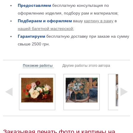
Предоставляем
бесплатную консультация по
Мотивирующие
оформлению изделия, подбору рам и материалов;
Города
Подбираем и оформляем
вашу
картину в раму
в
Нью
Йорк
нашей багетной мастерской
;
Посмотреть
Гарантируем
бесплатную доставку при заказе на сумму
свыше 2500 грн.
все
темы
Похожие работы
Другие работы этого автора
Услуги
Багетная
мастерская
Рамы
для
картин
Печать
Заказывая печать фото и картины на