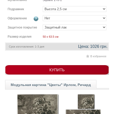
Мультипанно
Square 176-1
гостинную
Части
света
Подрамник
Посмотреть
Оформление
все
Защитное покрытие
Размер изделия
50 x 63.5 см
темы
Цена: 1026 грн.
Срок изготовления: 1-3 дня
Картины
В избранное
Пейзаж
Архитектура
В
КУПИТЬ
офис
В
гостиную
Модульная картина "Цветы" Ирлом, Ричард
Горы
Женщины
В
спальню
Импрессионизм