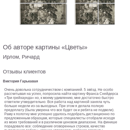
В
кухню
Климт
Море
Старинные
карты
В
ванную
Уорхолл
Об авторе картины «Цветы»
Городские
Ирлом, Ричард
пейзажи
В
Отзывы клиентов
зал
Пикассо
Виктория Гарькавая
Посмотреть
Очень довольна сотрудничеством с компанией. 5 звёзд. Не особо
рассчитывая на успех, попросила найти картину Франса Снейдерса
«Три грейхаунда» но, к моему удивлению, мне достаточно быстро
все
ответили утвердительно. Вся работа над картиной заняла чуть
больше недели из-за выходных. При этом я делала полную
предоплату (была уверена что все будет ок и ребята не подвели).
темы
Раму к полотну мне успешно удалось подобрать дистанционно по
предложенным образцам, которые специалисты отобрали исходя
из моих требований и в различном ценовом диапазоне. На финише
порадовало все: соблюдение оговоренных строков, качество
Постеры