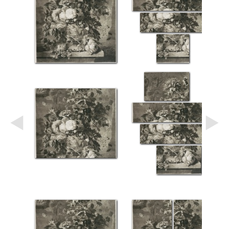
Небо
Абстракция
В
комнату
Айвазовский
Животные
Космос
В
детскую
Да
Винчи
Города
Мосты
В
ресторан
Ван
Гог
Замки
Еда
В
бар
Моне
Цветы
Натюрморт