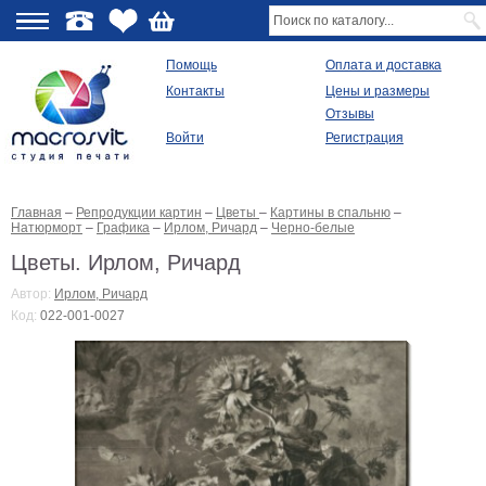
О
Помощь
Оплата и доставка
Контакты
Цены и размеры
качестве
Отзывы
Войти
Регистрация
Виды
продукции
Главная
–
Репродукции картин
–
Цветы
–
Картины в спальню
–
Модульные
Натюрморт
–
Графика
–
Ирлом, Ричард
–
Черно-белые
картины
Репродукции
Цветы. Ирлом, Ричард
Плакаты
Автор:
Ирлом, Ричард
Ваше
Код:
022-001-0027
фото
на
холсте
Картины
в
раме
Все
изображения
Рамы
для