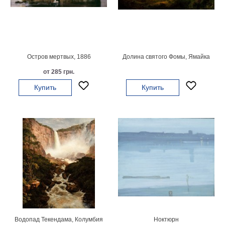
гостинную
Части
света
Посмотреть
все
Остров мертвых, 1886
Долина святого Фомы, Ямайка
от 285 грн.
темы
Купить
Купить
Картины
Пейзаж
Архитектура
В
офис
В
гостиную
Горы
Женщины
В
спальню
Импрессионизм
Водопад Текендама, Колумбия
Ноктюрн