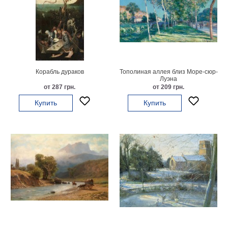
на
холсте
больших
размеров
Корабль дураков
Тополиная аллея близ Море-сюр-
Наши
Луэна
от 287 грн.
от 209 грн.
работы
Купить
Купить