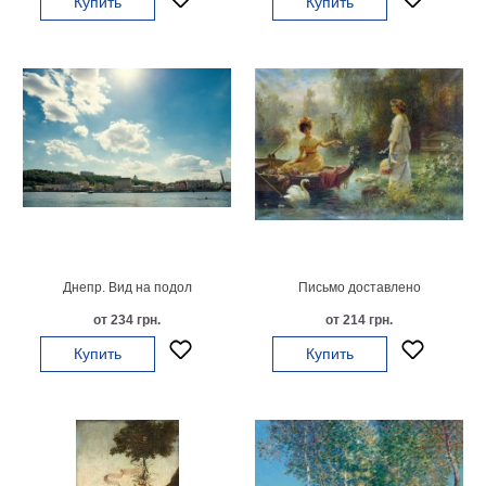
Купить
Купить
Мотивирующие
Города
Нью
Йорк
Посмотреть
все
темы
Услуги
Днепр. Вид на подол
Письмо доставлено
Багетная
от 234 грн.
от 214 грн.
мастерская
Купить
Купить
Рамы
для
картин
Печать