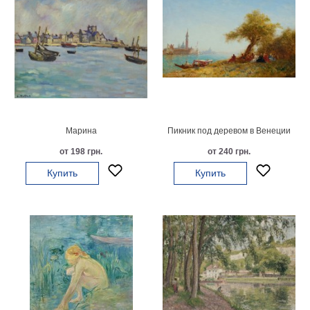
В
кухню
Климт
Море
Старинные
карты
В
ванную
Уорхолл
Городские
Марина
Пикник под деревом в Венеции
пейзажи
от 198 грн.
от 240 грн.
В
Купить
Купить
зал
Пикассо
Посмотреть
все
темы
Постеры