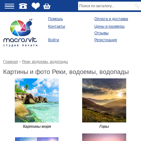
О
Помощь
Оплата и доставка
Контакты
Цены и размеры
качестве
Отзывы
Войти
Регистрация
Виды
продукции
Главная
–
Реки, водоемы, водопады
Модульные
картины
Картины и фото Реки, водоемы, водопады
Репродукции
Плакаты
Ваше
фото
на
холсте
Картины
в
раме
Все
Картины моря
Горы
изображения
Рамы
для