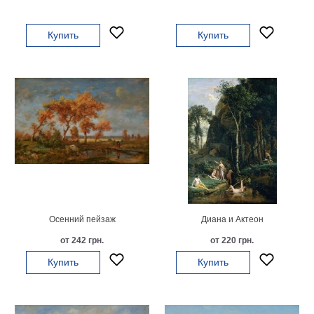
Небо
Абстракция
Купить
Купить
В
комнату
Айвазовский
Животные
Космос
В
детскую
Да
Винчи
Города
Мосты
В
ресторан
Ван
Гог
Осенний пейзаж
Диана и Актеон
Замки
Еда
от 242 грн.
от 220 грн.
В
Купить
Купить
бар
Моне
Цветы
Натюрморт