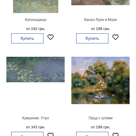
Детские
Черно
белые
Купальщица
Канал Луан в Море
Автомобили
от 192 грн.
от 198 грн.
Девушки
Купить
Купить
Ретро
В
кухню
Военные
Игровые
Советские
В
офис
Цветы
Рок
группы
Спорт
В
спальню
Природа
Кувшинки. Утро
Пруд с гусями
Мерилин
от 343 грн.
от 198 грн.
Монро
Футбол