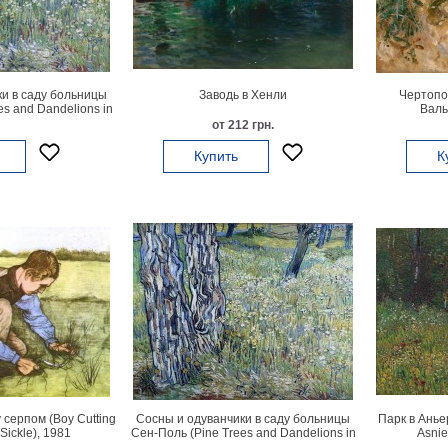
и в саду больницы
Заводь в Хенли
Чертопо
s and Dandelions in
Валь
Paul Hospital), 1890
от 212 грн.
Купить
К
 серпом (Boy Cutting
Сосны и одуванчики в саду больницы
Парк в Анье
Sickle), 1981
Сен-Поль (Pine Trees and Dandelions in
Asnie
the Garden of Saint-Paul Hospital), 1890