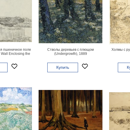
я пшеничное поле
Стволы деревьев с плющом
Холмы с р
Wall Enclosing the
(Undergrowth), 1889
the Asylum), 1890
Купить
К