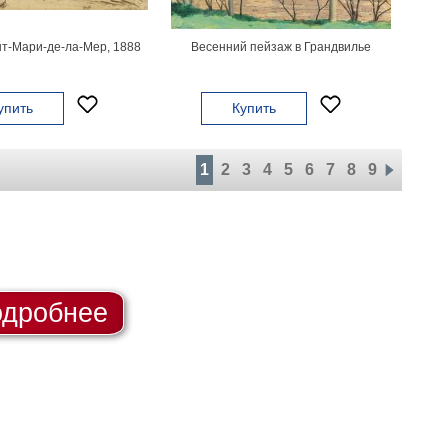
т-Мари-де-ла-Мер, 1888
Весенний пейзаж в Грандвилье
упить
Купить
1
2
3
4
5
6
7
8
9
дробнее