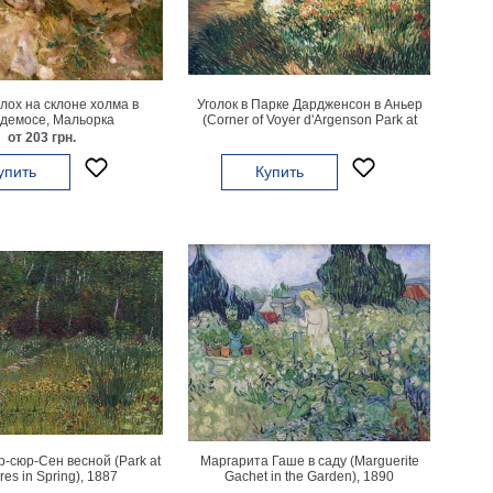
лох на склоне холма в
Уголок в Парке Дардженсон в Аньер
демосе, Мальорка
(Corner of Voyer d'Argenson Park at
Asnieres), 1887
от 203 грн.
упить
Купить
р-сюр-Сен весной (Park at
Маргарита Гаше в саду (Marguerite
res in Spring), 1887
Gachet in the Garden), 1890