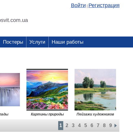
Войти
Регистрация
|
svit.com.ua
Постеры
Услуги
Наши работы
пады
Картины природы
Пейзажи художников
1
2
3
4
5
6
7
8
9