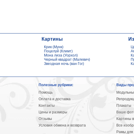
Картины
И
Крик (Мунк)
Ц
Поцелуй (Климт)
А
Мона лиза (Уорхол)
К
Черный квадрат (Малевич)
П
Звездная ночь (ван Гог)
К
Полезные рубрики:
Виды про
Помощь
Модульны
Оплата и доставка
Репродук
Контакты
Плакаты
Цены и размеры
Ваше фото
Отзывы
Картины в
Условия обмена и возврата
Все изоб
Рамы для 