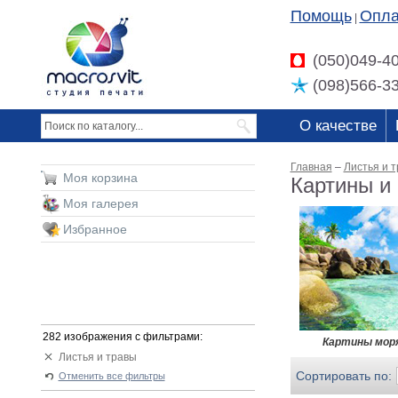
Помощь
Опла
|
(050)049-4
(098)566-3
О качестве
Главная
–
Листья и 
Моя корзина
Картины и
Моя галерея
Избранное
282 изображения с фильтрами:
Картины мор
Листья и травы
Сортировать по:
Отменить все фильтры