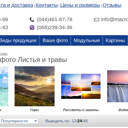
та и доставка
Контакты
Цены и размеры
Отзывы
|
|
|
0-99
(044)461-87-78
info@macro
3-43
(068)239-34-36
Виды продукции
Ваше фото
Модульные
Картины
травы
 фото Листья и травы
я
Горы
Рассветы и закаты
Водо
Выводить по:
12
/
24
/
48