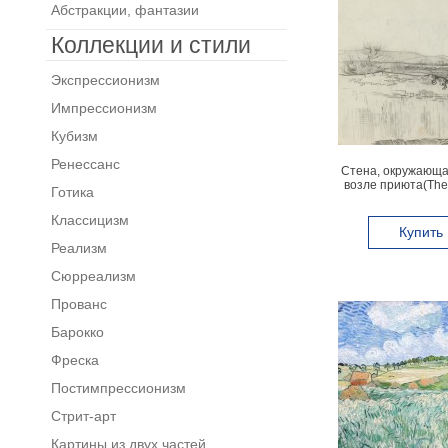
Абстракции, фантазии
Коллекции и стили
Экспрессионизм
Импрессионизм
Кубизм
Ренессанс
Стена, окружающа
возле приюта(The 
Готика
Wheatfield near 
Классицизм
Купить
Реализм
Сюрреализм
Прованс
Барокко
Фреска
Постимпрессионизм
Стрит-арт
Картины из двух частей