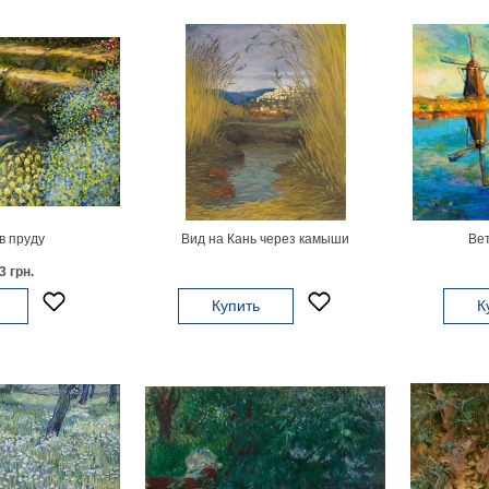
в пруду
Вид на Кань через камыши
Ве
3 грн.
Купить
К