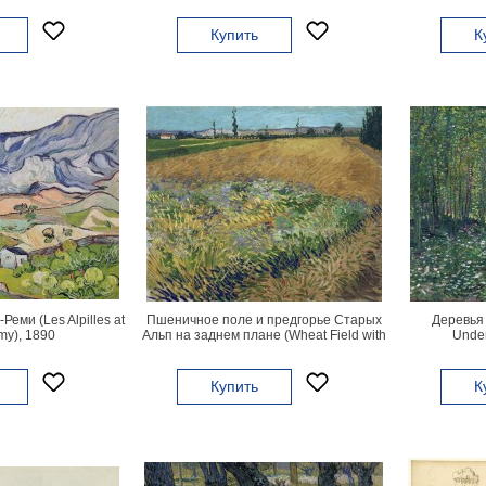
Купить
К
еми (Les Alpilles at
Пшеничное поле и предгорье Старых
Деревья 
my), 1890
Альп на заднем плане (Wheat Field with
Under
the Alpilles Foothills in the Background),
1888
Купить
К