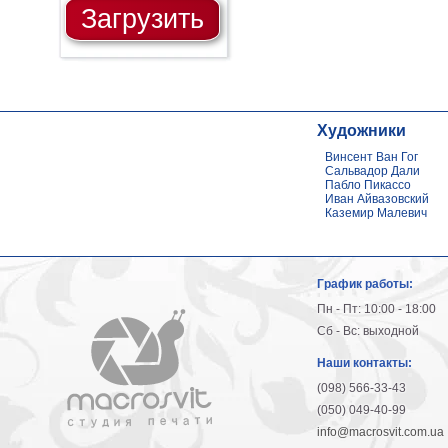
Загрузить
Художники
Винсент Ван Гог
Сальвадор Дали
Пабло Пикассо
Иван Айвазовский
Каземир Малевич
График работы:
Пн - Пт: 10:00 - 18:00
Сб - Вс: выходной
Наши контакты:
(098) 566-33-43
(050) 049-40-99
info@macrosvit.com.ua