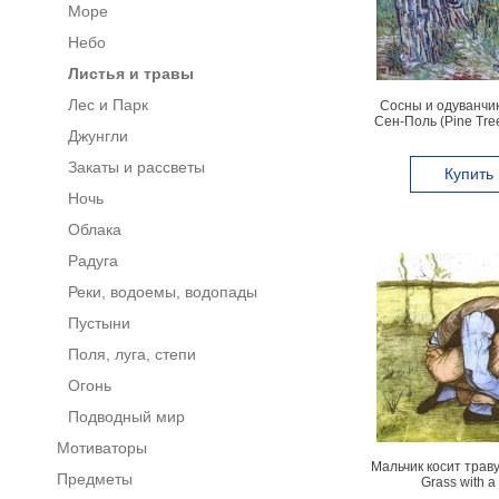
Море
Небо
Листья и травы
Лес и Парк
Сосны и одуванчик
Сен-Поль (Pine Tree
Джунгли
the Garden of Saint-
Закаты и рассветы
Купить
Ночь
Облака
Радуга
Реки, водоемы, водопады
Пустыни
Поля, луга, степи
Огонь
Подводный мир
Мотиваторы
Мальчик косит траву
Предметы
Grass with a 