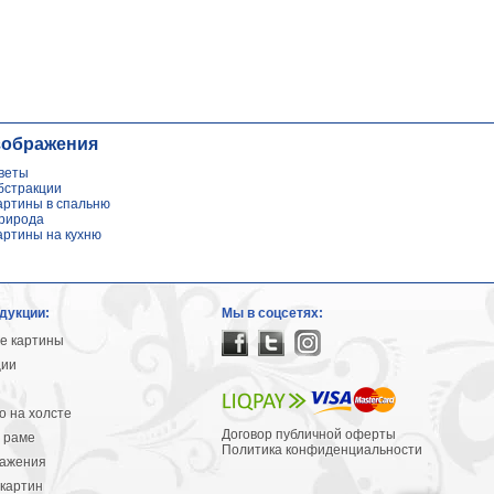
зображения
веты
бстракции
артины в спальню
рирода
артины на кухню
дукции:
Мы в соцсетях:
е картины
ции
 на холсте
Договор публичной оферты
 раме
Политика конфиденциальности
ражения
картин