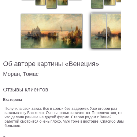
Небо
Абстракция
В
комнату
Айвазовский
Животные
Космос
В
детскую
Да
Об авторе картины «Венеция»
Винчи
Города
Мосты
Моран, Томас
В
ресторан
Ван
Отзывы клиентов
Гог
Замки
Екатерина
Еда
Получила свой заказ. Все в срок и без задержек. Уже второй раз
В
заказываю у Вас холст. Очень нравится качество. Перепечатаю, то
что делала раньше на другой фирме. Старая рядом с Вашей
бар
Моне
работой смотрится очень плохо. Муж тоже в восторге. Спасибо Вам
большое.
Цветы
Натюрморт