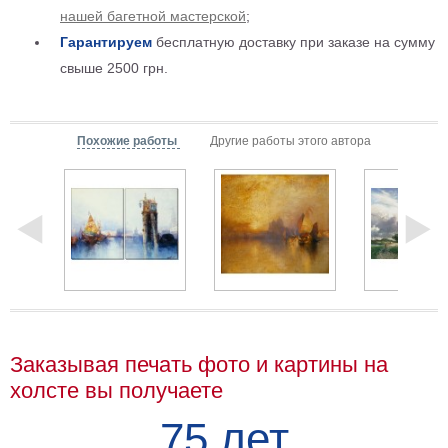
нашей багетной мастерской
;
Детские
Гарантируем
бесплатную доставку при заказе на сумму
Черно
белые
свыше 2500 грн.
Автомобили
Девушки
Ретро
Похожие работы
Другие работы этого автора
В
кухню
Военные
Игровые
Советские
В
офис
Цветы
Рок
группы
Спорт
Заказывая печать фото и картины на
В
спальню
холсте вы получаете
Природа
Мерилин
75 лет
Монро
Футбол