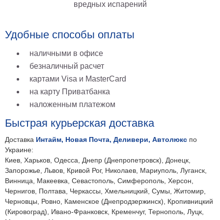
вредных испарений
на
холсте
Удобные способы оплаты
больших
наличными в офисе
размеров
безналичный расчет
Наши
картами Visa и MasterCard
работы
на карту Приватбанка
наложенным платежом
Быстрая курьерская доставка
Доставка
Интайм, Новая Почта, Деливери, Автолюкс
по
Украине:
Киев, Харьков, Одесса, Днепр (Днепропетровск), Донецк,
Запорожье, Львов, Кривой Рог, Николаев, Мариуполь, Луганск,
Винница, Макеевка, Севастополь, Симферополь, Херсон,
Чернигов, Полтава, Черкассы, Хмельницкий, Сумы, Житомир,
Черновцы, Ровно, Каменское (Днепродзержинск), Кропивницкий
(Кировоград), Ивано-Франковск, Кременчуг, Тернополь, Луцк,