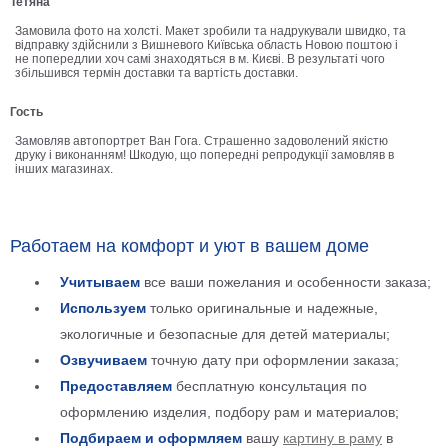
Тетяна
В
Замовила фото на холсті. Макет зробили та надрукували швидко, та
кухню
відправку здійснили з Вишневого Київська область Новою поштою і
Климт
не попередлии хоч самі знаходяться в м. Києві. В результаті чого
збільшився термін доставки та вартість доставки.
Море
Старинные
Гость
карты
В
Замовляв автопортрет Ван Гога. Страшенно задоволений якістю
ванную
Уорхолл
друку і виконанням! Шкодую, що попередні репродукції замовляв в
інших магазинах.
Городские
пейзажи
В
Работаем на комфорт и уют в вашем доме
зал
Пикассо
Учитываем
все ваши пожелания и особенности заказа;
Посмотреть
Используем
только оригинальные и надежные,
экологичные и безопасные для детей материалы;
все
Озвучиваем
точную дату при оформлении заказа;
Предоставляем
бесплатную консультация по
темы
оформлению изделия, подбору рам и материалов;
Постеры
Подбираем и оформляем
вашу
картину в раму
в