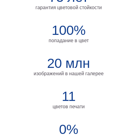
Мотивирующие
гарантия цветовой стойкости
Города
Нью
100%
Йорк
Посмотреть
попадание в цвет
все
20 млн
темы
изображений в нашей галерее
Услуги
Багетная
11
мастерская
Рамы
цветов печати
для
картин
0%
Печать