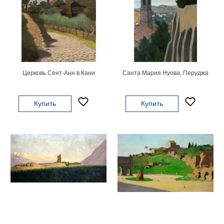
Небо
Абстракция
В
комнату
Айвазовский
Животные
Космос
Церковь Сент-Анн в Кани
Санта Мария Нуова, Перуджа
В
детскую
Да
Винчи
Купить
Купить
Города
Мосты
В
ресторан
Ван
Гог
Замки
Еда
В
бар
Моне
Цветы
Натюрморт