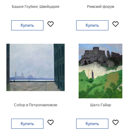
Башня Гоубинг, Швейцария
Римский форум
В
кухню
Климт
Море
Купить
Купить
Старинные
карты
В
ванную
Уорхолл
Городские
пейзажи
В
зал
Пикассо
Посмотреть
все
Собор в Петропавловске
Шато-Гайар
темы
Купить
Купить
Постеры