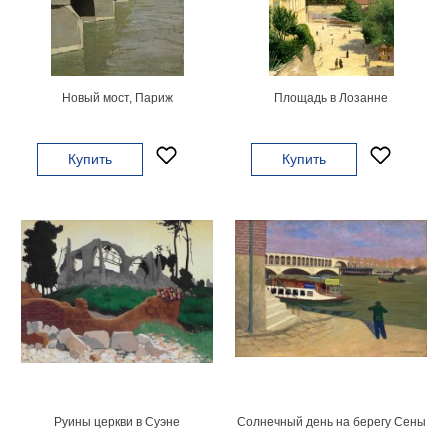
Мотивирующие
Города
Нью
Йорк
Новый мост, Париж
Площадь в Лозанне
Посмотреть
все
Купить
Купить
темы
Услуги
Багетная
мастерская
Рамы
для
картин
Руины церкви в Суэне
Солнечный день на берегу Сены
Печать