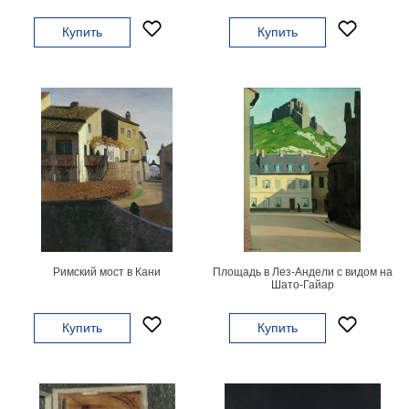
на
Купить
Купить
холсте
больших
размеров
Наши
работы
Римский мост в Кани
Площадь в Лез-Андели с видом на
Шато-Гайар
Купить
Купить