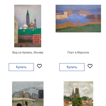
Детские
Черно
белые
Автомобили
Девушки
Ретро
В
кухню
Военные
Игровые
Вид на Кремль, Москва
Порт в Марселе
Советские
В
офис
Купить
Купить
Цветы
Рок
группы
Спорт
В
спальню
Природа
Мерилин
Монро
Футбол