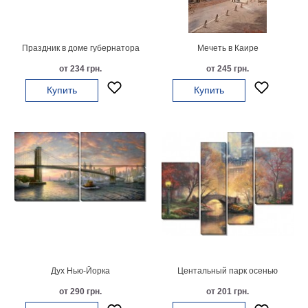
картин
Подарочные
карты
Праздник в доме губернатора
Мечеть в Каире
Ваше
от 234 грн.
от 245 грн.
фото
Купить
Купить
Модульные
Цветы
Абстракции
Города
Море
В
спальню
В
детскую
В
ванную
Времена
года
Горы
Дух Нью-Йорка
Центальный парк осенью
В
от 290 грн.
от 201 грн.
кухню
В