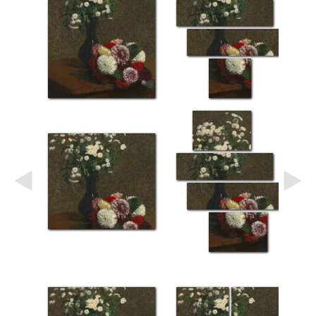
Небо
Абстракция
В
комнату
Айвазовский
Животные
Космос
В
детскую
Да
Винчи
Города
Мосты
В
ресторан
Ван
Гог
Замки
Еда
В
бар
Моне
Цветы
Натюрморт