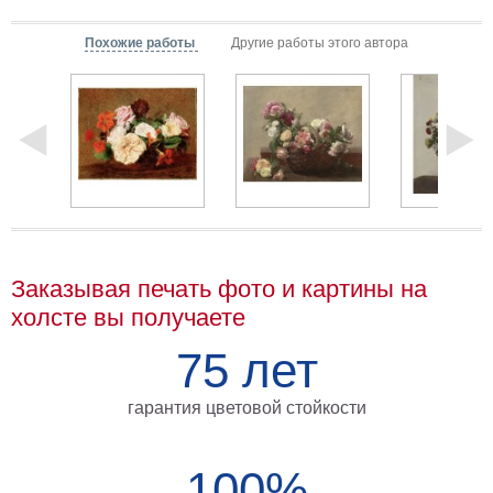
Мотивирующие
Похожие работы
Другие работы этого автора
Города
Нью
Йорк
Посмотреть
все
темы
Услуги
Заказывая печать фото и картины на
холсте вы получаете
Багетная
мастерская
75 лет
Рамы
гарантия цветовой стойкости
для
картин
100%
Печать