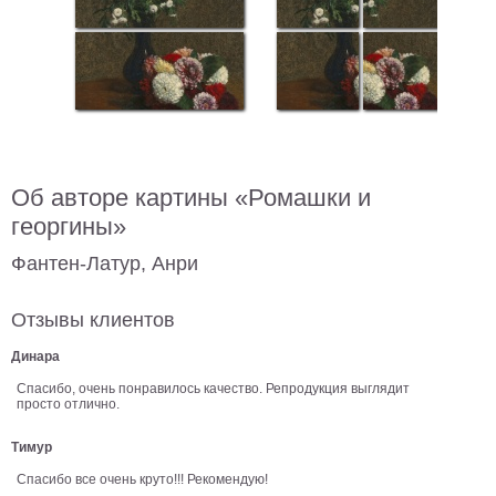
В
кухню
Климт
Море
Старинные
карты
В
ванную
Уорхолл
Об авторе картины «Ромашки и
Городские
георгины»
пейзажи
В
Фантен-Латур, Анри
зал
Пикассо
Отзывы клиентов
Посмотреть
Динара
все
Спасибо, очень понравилось качество. Репродукция выглядит
просто отлично.
темы
Тимур
Спасибо все очень круто!!! Рекомендую!
Постеры