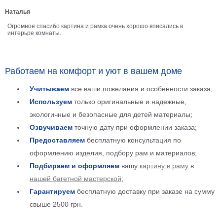
Детские
Наталья
Черно
Огромное спасибо картина и рамка очень хорошо вписались в
белые
интерьре комнаты.
Автомобили
Девушки
Ретро
Работаем на комфорт и уют в вашем доме
В
кухню
Учитываем
все ваши пожелания и особенности заказа;
Военные
Используем
только оригинальные и надежные,
Игровые
экологичные и безопасные для детей материалы;
Советские
Озвучиваем
точную дату при оформлении заказа;
В
офис
Предоставляем
бесплатную консультация по
Цветы
оформлению изделия, подбору рам и материалов;
Рок
группы
Подбираем и оформляем
вашу
картину в раму
в
Спорт
нашей багетной мастерской
;
В
спальню
Гарантируем
бесплатную доставку при заказе на сумму
Природа
свыше 2500 грн.
Мерилин
Монро
Футбол