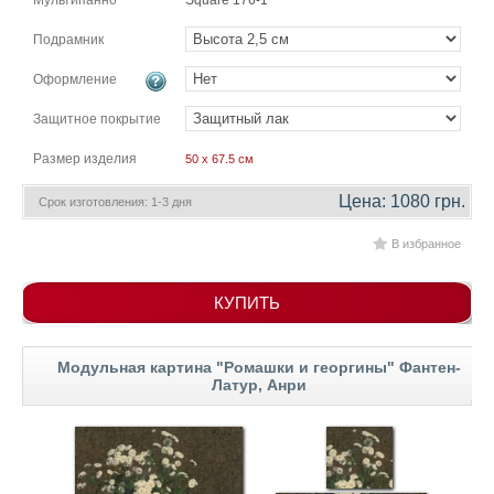
Мультипанно
Square 176-1
гостинную
Части
света
Подрамник
Посмотреть
Оформление
все
Защитное покрытие
Размер изделия
50 x 67.5 см
темы
Цена: 1080 грн.
Срок изготовления: 1-3 дня
Картины
В избранное
Пейзаж
Архитектура
В
КУПИТЬ
офис
В
гостиную
Модульная картина "Ромашки и георгины" Фантен-
Горы
Латур, Анри
Женщины
В
спальню
Импрессионизм