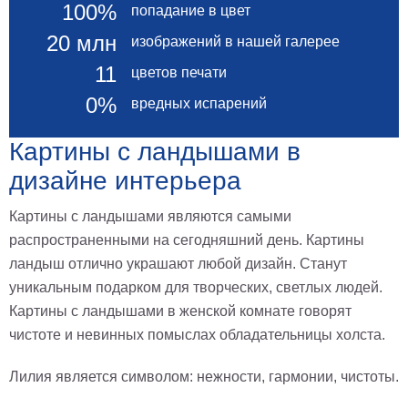
100%
попадание в цвет
В
20 млн
кухню
изображений в нашей галерее
Климт
11
Море
цветов печати
Старинные
0%
вредных испарений
карты
В
ванную
Уорхолл
Картины с ландышами в
Городские
дизайне интерьера
пейзажи
В
Картины с ландышами являются самыми
зал
Пикассо
распространенными на сегодняшний день. Картины
ландыш отлично украшают любой дизайн. Станут
Посмотреть
уникальным подарком для творческих, светлых людей.
Картины с ландышами в женской комнате говорят
все
чистоте и невинных помыслах обладательницы холста.
темы
Лилия является символом: нежности, гармонии, чистоты.
Постеры