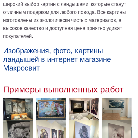
широкий выбор картин с ландышами, которые станут
Мотивирующие
отличным подарком для любого повода. Все картины
Города
изготовлены из экологически чистых материалов, а
Нью
высокое качество и доступная цена приятно удивят
Йорк
Посмотреть
покупателей.
все
Изображения, фото, картины
ландышей в интернет магазине
темы
Макросвит
Услуги
Примеры выполненных работ
Багетная
мастерская
Рамы
для
картин
Печать