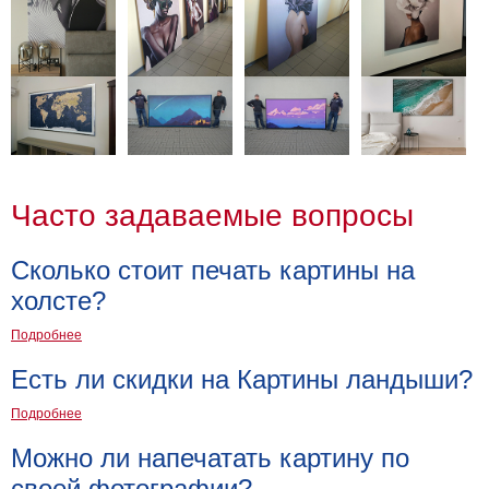
на
холсте
больших
размеров
Наши
работы
Часто задаваемые вопросы
Сколько стоит печать картины на
холсте?
Подробнее
Есть ли скидки на Картины ландыши?
Подробнее
Можно ли напечатать картину по
своей фотографии?