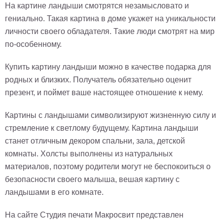
На картине ландыши смотрятся незамысловато и
Детские
гениально. Такая картина в доме укажет на уникальности
Черно
белые
личности своего обладателя. Такие люди смотрят на мир
Автомобили
по-особенному.
Девушки
Ретро
Купить картину ландыши можно в качестве подарка для
В
родных и близких. Получатель обязательно оценит
кухню
Военные
презент, и поймет ваше настоящее отношение к нему.
Игровые
Картины с ландышами символизируют жизненную силу и
Советские
стремление к светлому будущему. Картина ландыши
В
офис
станет отличным декором спальни, зала, детской
Цветы
комнаты. Холсты выполнены из натуральных
Рок
группы
материалов, поэтому родители могут не беспокоиться о
Спорт
безопасности своего малыша, вешая картину с
В
спальню
ландышами в его комнате.
Природа
Мерилин
На сайте Студия печати Макросвит представлен
Монро
Футбол