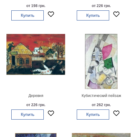
Небо
от 198 грн.
от 226 грн.
Абстракция
Купить
Купить
В
комнату
Айвазовский
Животные
Космос
В
детскую
Да
Винчи
Города
Мосты
В
ресторан
Ван
Гог
Деревня
Кубистический пейзаж
Замки
Еда
от 226 грн.
от 262 грн.
В
Купить
Купить
бар
Моне
Цветы
Натюрморт