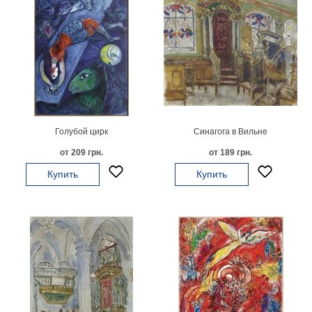
В
кухню
Климт
Море
Старинные
карты
В
ванную
Уорхолл
Городские
Голубой цирк
Синагога в Вильне
пейзажи
от 209 грн.
от 189 грн.
В
Купить
Купить
зал
Пикассо
Посмотреть
все
темы
Постеры