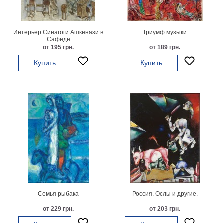
Детские
Черно
белые
Интерьер Синагоги Ашкенази в
Триумф музыки
Автомобили
Сафеде
от 195 грн.
от 189 грн.
Девушки
Купить
Купить
Ретро
В
кухню
Военные
Игровые
Советские
В
офис
Цветы
Рок
группы
Спорт
В
спальню
Природа
Семья рыбака
Россия. Ослы и другие.
Мерилин
от 229 грн.
от 203 грн.
Монро
Футбол