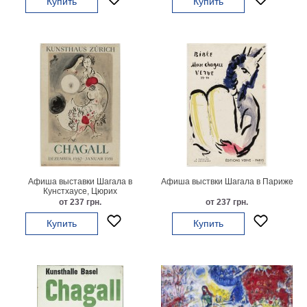
Купить
Купить
Мотивирующие
Города
Нью
Йорк
Посмотреть
все
темы
Услуги
Афиша выставки Шагала в
Афиша выствки Шагала в Париже
Кунстхаусе, Цюрих
Багетная
от 237 грн.
от 237 грн.
мастерская
Купить
Купить
Рамы
для
картин
Печать