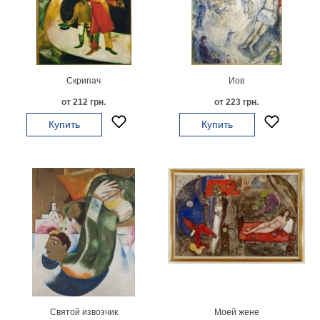
гостинную
Части
света
Посмотреть
все
Скрипач
Иов
от 212 грн.
от 223 грн.
темы
Купить
Купить
Картины
Пейзаж
Архитектура
В
офис
В
гостиную
Горы
Женщины
В
спальню
Импрессионизм
Святой извозчик
Моей жене