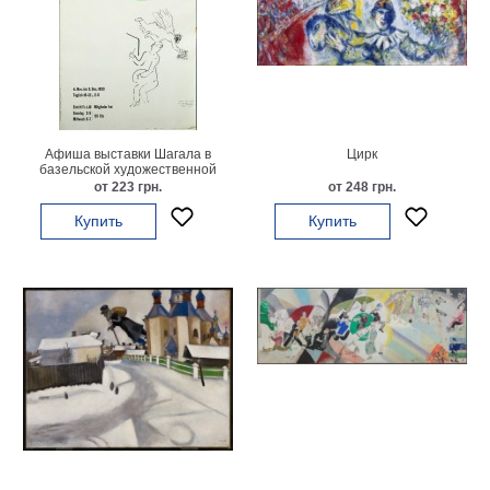
на
холсте
больших
размеров
Афиша выставки Шагала в
Цирк
Наши
базельской художественной
галерее
от 223 грн.
от 248 грн.
работы
Купить
Купить