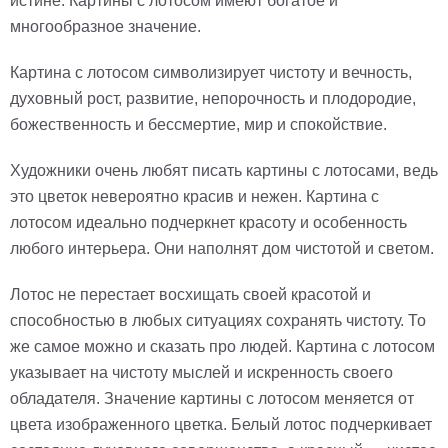
истине. Картины с лотосом имеют богатое и
Детские
многообразное значение.
Черно
белые
Картина с лотосом символизирует чистоту и вечность,
Автомобили
духовный рост, развитие, непорочность и плодородие,
Девушки
божественность и бессмертие, мир и спокойствие.
Ретро
В
Художники очень любят писать картины с лотосами, ведь
кухню
Военные
это цветок невероятно красив и нежен. Картина с
Игровые
лотосом идеально подчеркнет красоту и особенность
Советские
любого интерьера. Они наполнят дом чистотой и светом.
В
офис
Цветы
Лотос не перестает восхищать своей красотой и
Рок
способностью в любых ситуациях сохранять чистоту. То
группы
Спорт
же самое можно и сказать про людей. Картина с лотосом
В
указывает на чистоту мыслей и искренность своего
спальню
Природа
обладателя. Значение картины с лотосом меняется от
Мерилин
цвета изображенного цветка. Белый лотос подчеркивает
Монро
Футбол