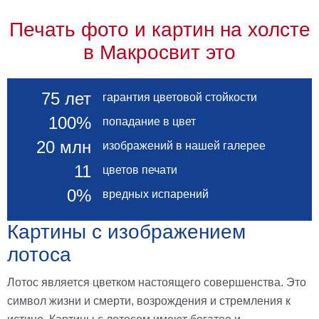
В
Печать фото и картин на холсте
кухню
Климт
в Макросвит это
Море
Старинные
карты
В
75 лет
гарантия цветовой стойкости
ванную
Уорхолл
100%
попадание в цвет
Городские
пейзажи
20 млн
изображений в нашей галерее
В
11
цветов печати
зал
Пикассо
0%
вредных испарений
Посмотреть
Картины с изображением
все
лотоса
темы
Лотос является цветком настоящего совершенства. Это
символ жизни и смерти, возрождения и стремления к
Постеры