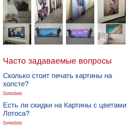
на
холсте
больших
размеров
Наши
работы
Часто задаваемые вопросы
Сколько стоит печать картины на
холсте?
Подробнее
Есть ли скидки на Картины с цветами
Лотоса?
Подробнее