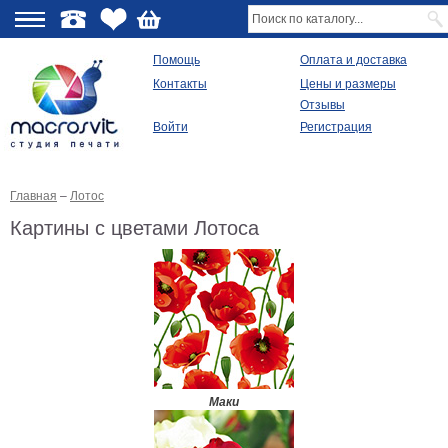
О
Помощь
Оплата и доставка
Контакты
Цены и размеры
качестве
Отзывы
Войти
Регистрация
Виды
продукции
Главная
–
Лотос
Модульные
картины
Картины с цветами Лотоса
Репродукции
Плакаты
Ваше
фото
на
холсте
Картины
в
раме
Все
Маки
изображения
Рамы
для