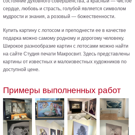
состояние духовного совершенства, а красный — чистое
Мотивирующие
сердце, любовь и страсть, голубой является символом
Города
мудрости и знания, а розовый — божественности.
Нью
Йорк
Купить картину с лотосом и преподнести ее в качестве
Посмотреть
подарка можно самому родному и дорогому человеку.
Широкое разнообразие картин с лотосами можно найти
все
на сайте Студия печати Макросвит. Здесь представлены
картины от известных и малоизвестных художников по
темы
доступной цене.
Услуги
Багетная
Примеры выполненных работ
мастерская
Рамы
для
картин
Печать