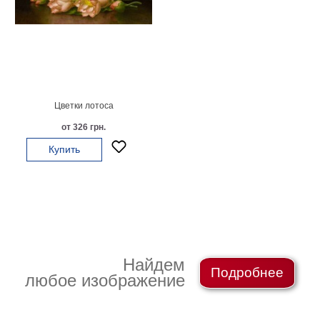
Небо
Абстракция
В
комнату
Айвазовский
Животные
Космос
Цветки лотоса
В
от 326 грн.
детскую
Да
Винчи
Купить
Города
Мосты
В
ресторан
Ван
Гог
Замки
Еда
Найдем
В
Подробнее
любое изображение
бар
Моне
Цветы
Натюрморт