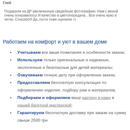
Глеб
Детские
Подарили на ДР увеличенную свадебную фотографию. Нам с женой
Черно
очень понравилось! И качество и цветопередача... Все очень ярко и
белые
четко. Спасибо!!! Да, гости тоже оценили =)
Автомобили
Девушки
Ретро
Работаем на комфорт и уют в вашем доме
В
кухню
Учитываем
все ваши пожелания и особенности заказа;
Военные
Используем
только оригинальные и надежные,
Игровые
экологичные и безопасные для детей материалы;
Советские
Озвучиваем
точную дату при оформлении заказа;
В
офис
Предоставляем
бесплатную консультация по
Цветы
оформлению изделия, подбору рам и материалов;
Рок
группы
Подбираем и оформляем
вашу
картину в раму
в
Спорт
нашей багетной мастерской
;
В
спальню
Гарантируем
бесплатную доставку при заказе на сумму
Природа
свыше 2500 грн.
Мерилин
Монро
Футбол