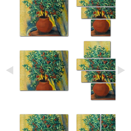
Небо
Абстракция
В
комнату
Айвазовский
Животные
Космос
В
детскую
Да
Винчи
Города
Мосты
В
ресторан
Ван
Гог
Замки
Еда
В
бар
Моне
Цветы
Натюрморт