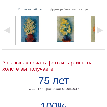
Мотивирующие
Похожие работы
Другие работы этого автора
Города
Нью
Йорк
Посмотреть
все
темы
Услуги
Заказывая печать фото и картины на
холсте вы получаете
Багетная
мастерская
75 лет
Рамы
гарантия цветовой стойкости
для
картин
100%
Печать