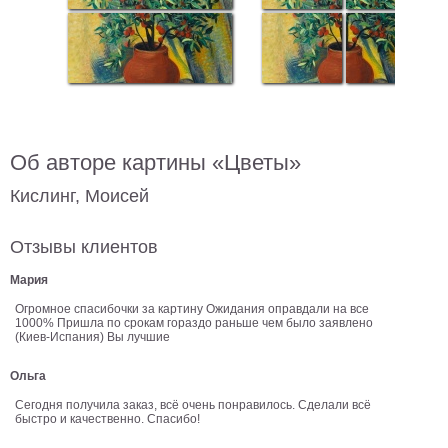
В
кухню
Климт
Море
Старинные
карты
В
ванную
Уорхолл
Об авторе картины «Цветы»
Городские
Кислинг, Моисей
пейзажи
В
Отзывы клиентов
зал
Пикассо
Мария
Посмотреть
Огромное спасибочки за картину Ожидания оправдали на все
1000% Пришла по срокам гораздо раньше чем было заявлено
(Киев-Испания) Вы лучшие
все
Ольга
темы
Сегодня получила заказ, всё очень понравилось. Сделали всё
быстро и качественно. Спасибо!
Постеры