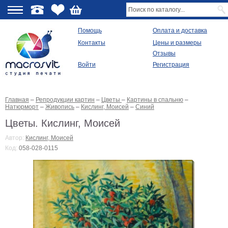
О
Помощь
Оплата и доставка
Контакты
Цены и размеры
качестве
Отзывы
Войти
Регистрация
Виды
продукции
Главная
–
Репродукции картин
–
Цветы
–
Картины в спальню
–
Модульные
Натюрморт
–
Живопись
–
Кислинг, Моисей
–
Синий
картины
Репродукции
Цветы. Кислинг, Моисей
Плакаты
Автор:
Кислинг, Моисей
Ваше
Код:
058-028-0115
фото
на
холсте
Картины
в
раме
Все
изображения
Рамы
для