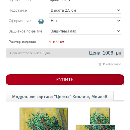
Мультипанно
Square 176-1
гостинную
Части
света
Подрамник
Посмотреть
Оформление
все
Защитное покрытие
Размер изделия
50 x 62 см
темы
Цена: 1006 грн.
Срок изготовления: 1-3 дня
Картины
В избранное
Пейзаж
Архитектура
В
КУПИТЬ
офис
В
гостиную
Модульная картина "Цветы" Кислинг, Моисей
Горы
Женщины
В
спальню
Импрессионизм