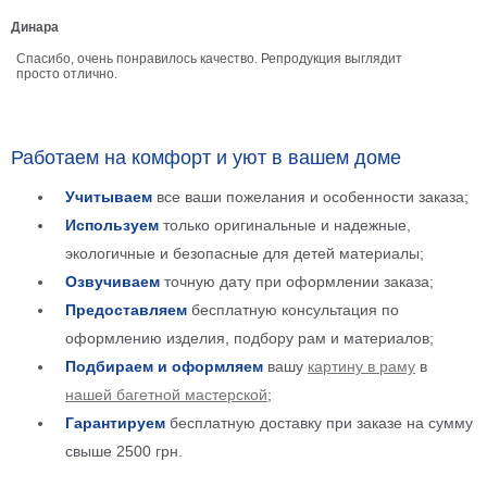
Детские
Динара
Черно
Спасибо, очень понравилось качество. Репродукция выглядит
белые
просто отлично.
Автомобили
Девушки
Ретро
Работаем на комфорт и уют в вашем доме
В
кухню
Учитываем
все ваши пожелания и особенности заказа;
Военные
Используем
только оригинальные и надежные,
Игровые
экологичные и безопасные для детей материалы;
Советские
Озвучиваем
точную дату при оформлении заказа;
В
офис
Предоставляем
бесплатную консультация по
Цветы
оформлению изделия, подбору рам и материалов;
Рок
группы
Подбираем и оформляем
вашу
картину в раму
в
Спорт
нашей багетной мастерской
;
В
спальню
Гарантируем
бесплатную доставку при заказе на сумму
Природа
свыше 2500 грн.
Мерилин
Монро
Футбол