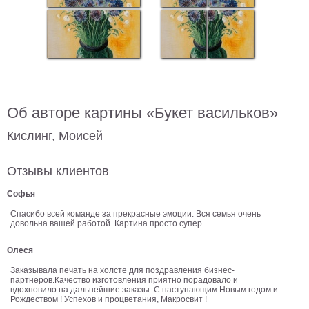
В
кухню
Климт
Море
Старинные
карты
В
ванную
Уорхолл
Об авторе картины «Букет васильков»
Городские
Кислинг, Моисей
пейзажи
В
Отзывы клиентов
зал
Пикассо
Софья
Посмотреть
Спасибо всей команде за прекрасные эмоции. Вся семья очень
довольна вашей работой. Картина просто супер.
все
Олеся
темы
Заказывала печать на холсте для поздравления бизнес-
партнеров.Качество изготовления приятно порадовало и
вдохновило на дальнейшие заказы. С наступающим Новым годом и
Рождеством ! Успехов и процветания, Макросвит !
Постеры