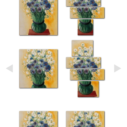
Небо
Абстракция
В
комнату
Айвазовский
Животные
Космос
В
детскую
Да
Винчи
Города
Мосты
В
ресторан
Ван
Гог
Замки
Еда
В
бар
Моне
Цветы
Натюрморт