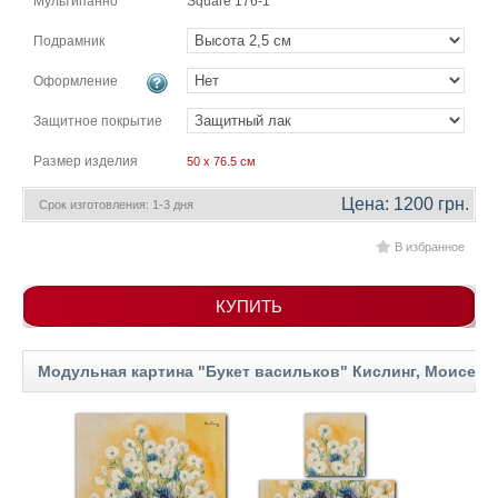
Мультипанно
Square 176-1
гостинную
Части
света
Подрамник
Посмотреть
Оформление
все
Защитное покрытие
Размер изделия
50 x 76.5 см
темы
Цена: 1200 грн.
Срок изготовления: 1-3 дня
Картины
В избранное
Пейзаж
Архитектура
В
КУПИТЬ
офис
В
гостиную
Модульная картина "Букет васильков" Кислинг, Моисей
Горы
Женщины
В
спальню
Импрессионизм