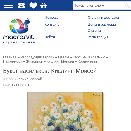
О
Помощь
Оплата и доставка
Контакты
Цены и размеры
качестве
Отзывы
Войти
Регистрация
Виды
продукции
Главная
–
Репродукции картин
–
Цветы
–
Картины в спальню
–
Модульные
Натюрморт
–
Живопись
–
Кислинг, Моисей
–
Коричневый
картины
Репродукции
Букет васильков. Кислинг, Моисей
Плакаты
Автор:
Кислинг, Моисей
Ваше
Код:
058-028-0135
фото
на
холсте
Картины
в
раме
Все
изображения
Рамы
для