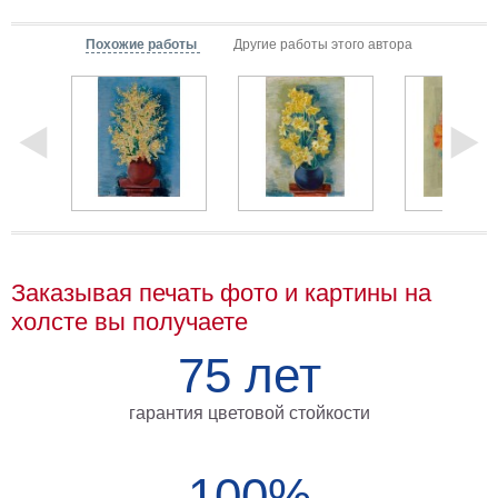
Мотивирующие
Похожие работы
Другие работы этого автора
Города
Нью
Йорк
Посмотреть
все
темы
Услуги
Заказывая печать фото и картины на
холсте вы получаете
Багетная
мастерская
75 лет
Рамы
гарантия цветовой стойкости
для
картин
100%
Печать