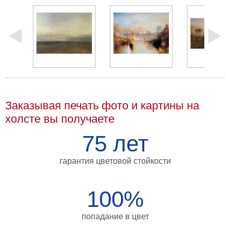
Мотивирующие
Города
Нью
Йорк
Посмотреть
все
Заказывая печать фото и картины на
темы
холсте вы получаете
Услуги
75 лет
Багетная
гарантия цветовой стойкости
мастерская
Рамы
100%
для
картин
попадание в цвет
Печать