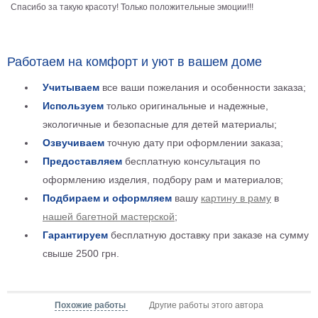
Спасибо за такую красоту! Только положительные эмоции!!!
Детские
Черно
белые
Автомобили
Работаем на комфорт и уют в вашем доме
Девушки
Учитываем
все ваши пожелания и особенности заказа;
Ретро
Используем
только оригинальные и надежные,
В
экологичные и безопасные для детей материалы;
кухню
Военные
Озвучиваем
точную дату при оформлении заказа;
Игровые
Предоставляем
бесплатную консультация по
Советские
оформлению изделия, подбору рам и материалов;
В
Подбираем и оформляем
вашу
картину в раму
в
офис
Цветы
нашей багетной мастерской
;
Рок
Гарантируем
бесплатную доставку при заказе на сумму
группы
Спорт
свыше 2500 грн.
В
спальню
Природа
Мерилин
Похожие работы
Другие работы этого автора
Монро
Футбол