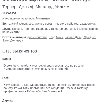
В
Тернер, Джозеф Мэллорд Уильям
кухню
Климт
1775-1851
Море
Направления живописи
: Романтизм
Британский живописец, мастер романтического пейзажа, акварелист.
Старинные
карты
Другие
картины Тернера
в хорошем качестве доступные для печати на
В
нашем сайте.
ванную
Уорхолл
Похожие авторы
:
Джон Констебл
,
Клод Моне
,
Каспар Давид Фридрих
,
Эжен Делакруа
Городские
пейзажи
Отзывы клиентов
В
Елена
зал
Пикассо
Огромное спасибо! Качество, оперативность, все на высоте.
Посмотреть
Именинник в восторге. Куча позитивных эмоций.
Гость
все
Хочу выразить благодарность за качественную, выполненную в срок
работу. Результаты превзошли все ожидания. Респект команде
профессионалов!!! Спасибо Вам большое!!!
темы
Дарина.
Постеры