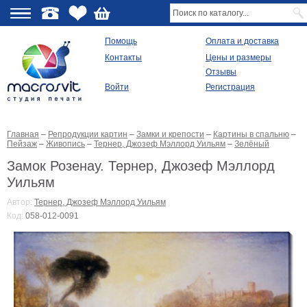
О
Помощь
Оплата и доставка
Контакты
Цены и размеры
качестве
Отзывы
Войти
Регистрация
Виды
продукции
Главная
–
Репродукции картин
–
Замки и крепости
–
Картины в спальню
–
Модульные
Пейзаж
–
Живопись
–
Тернер, Джозеф Мэллорд Уильям
–
Зелёный
картины
Репродукции
Замок Розенау. Тернер, Джозеф Мэллорд
Плакаты
Уильям
Ваше
фото
Автор:
Тернер, Джозеф Мэллорд Уильям
на
Код:
058-012-0091
холсте
Картины
в
раме
Все
изображения
Рамы
для