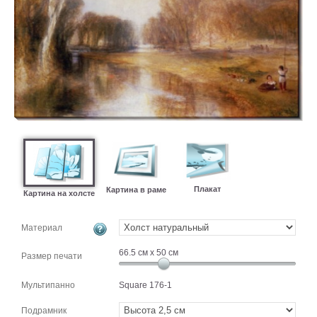
картин
Подарочные
карты
Ваше
фото
Модульные
Цветы
Абстракции
Города
Море
Плакат
Картина в раме
Картина на холсте
В
спальню
В
Материал
детскую
В
ванную
66.5
см x
50
см
Времена
Размер печати
года
Горы
Мультипанно
Square 176-1
В
кухню
В
Подрамник