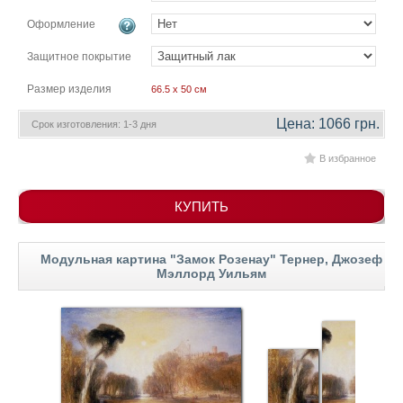
гостинную
Части
Оформление
света
Посмотреть
Защитное покрытие
все
Размер изделия
66.5 x 50 см
Цена: 1066 грн.
Срок изготовления: 1-3 дня
темы
В избранное
Картины
Пейзаж
КУПИТЬ
Архитектура
В
офис
Модульная картина "Замок Розенау" Тернер, Джозеф
Мэллорд Уильям
В
гостиную
Горы
Женщины
В
спальню
Импрессионизм