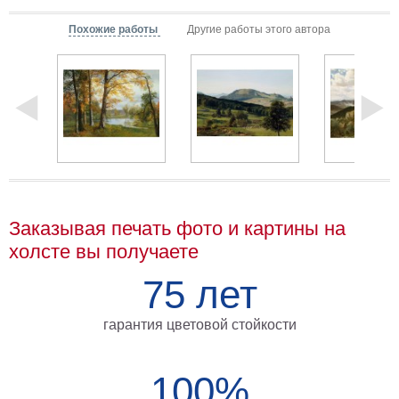
Мотивирующие
Похожие работы
Другие работы этого автора
Города
Нью
Йорк
Посмотреть
все
темы
Услуги
Заказывая печать фото и картины на
холсте вы получаете
Багетная
75 лет
мастерская
Рамы
гарантия цветовой стойкости
для
картин
100%
Печать