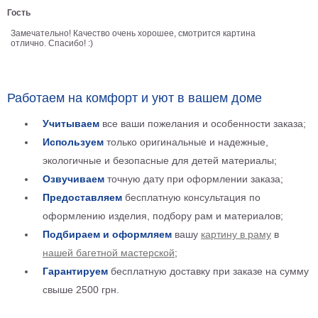
Гость
Детские
Черно
Замечательно! Качество очень хорошее, смотрится картина
белые
отлично. Спасибо! :)
Автомобили
Девушки
Ретро
Работаем на комфорт и уют в вашем доме
В
Учитываем
все ваши пожелания и особенности заказа;
кухню
Военные
Используем
только оригинальные и надежные,
Игровые
экологичные и безопасные для детей материалы;
Советские
Озвучиваем
точную дату при оформлении заказа;
В
Предоставляем
бесплатную консультация по
офис
Цветы
оформлению изделия, подбору рам и материалов;
Рок
Подбираем и оформляем
вашу
картину в раму
в
группы
Спорт
нашей багетной мастерской
;
В
Гарантируем
бесплатную доставку при заказе на сумму
спальню
Природа
свыше 2500 грн.
Мерилин
Монро
Футбол