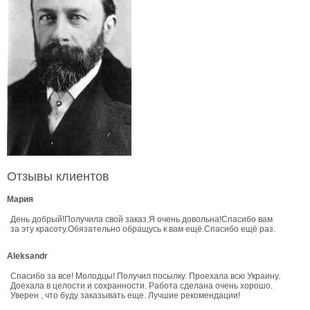
В
кухню
Климт
Море
Старинные
карты
В
ванную
Уорхолл
Городские
пейзажи
В
Отзывы клиентов
зал
Пикассо
Мария
Посмотреть
День добрый!Получила свой заказ.Я очень довольна!Спасибо вам
за эту красоту.Обязательно обращусь к вам ещё.Спасибо ещё раз.
все
Aleksandr
темы
Спасибо за все! Молодцы! Получил посылку. Проехала всю Украину.
Доехала в целости и сохранности. Работа сделана очень хорошо.
Уверен , что буду заказывать еще. Лучшие рекомендации!
Постеры