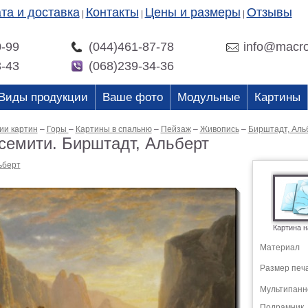
та и доставка
Контакты
Цены и размеры
Отзывы
|
|
|
0-99
(044)461-87-78
info@macro
3-43
(068)239-34-36
Виды продукции
Ваше фото
Модульные
Картины
ии картин
–
Горы
–
Картины в спальню
–
Пейзаж
–
Живопись
–
Бирштадт, Аль
семити. Бирштадт, Альберт
ьберт
Картина н
Материал
Размер печ
Мультипанн
Подрамник