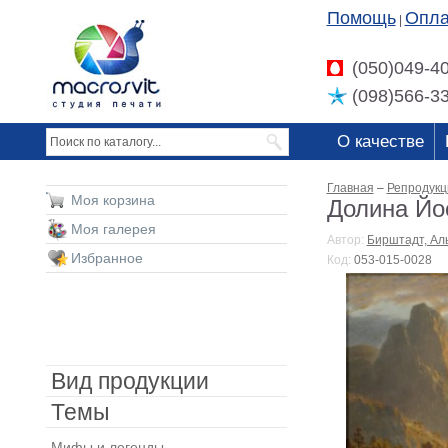
Помощь
Опла
|
(050)049-4
(098)566-3
О качестве
Главная
–
Репродукц
Моя корзина
Долина Йо
Моя галерея
Автор:
Бирштадт, Ал
Избранное
Код:
053-015-0028
Вид продукции
Темы
Мифы и легенды