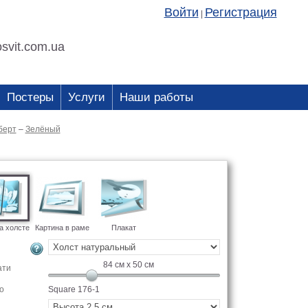
Войти
Регистрация
|
svit.com.ua
Постеры
Услуги
Наши работы
берт
–
Зелёный
а холсте
Картина в раме
Плакат
84
см x
50
см
ати
о
Square 176-1