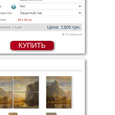
е
окрытие
елия
84 x 50 см
Цена: 1300 грн.
вления: 1-3 дня
В избранное
КУПИТЬ