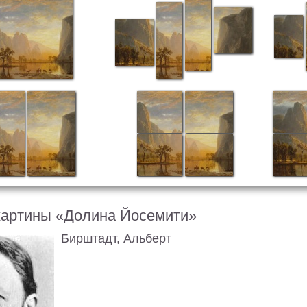
картины «Долина Йосемити»
Бирштадт, Альберт