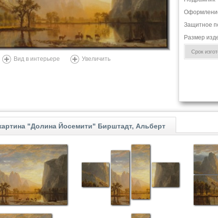
Оформлени
Защитное п
Размер изд
Срок изгото
Вид в интерьере
Увеличить
картина "Долина Йосемити" Бирштадт, Альберт