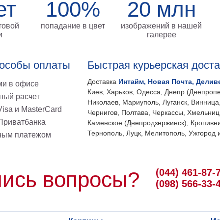
ет
100%
20 млн
товой
попадание в цвет
изображений в нашей
и
галерее
особы оплаты
Быстрая курьерская дост
Доставка
Интайм, Новая Почта, Делив
и в офисе
Киев, Харьков, Одесса, Днепр (Днепропе
ный расчет
Николаев, Мариуполь, Луганск, Винница
isa и MasterCard
Чернигов, Полтава, Черкассы, Хмельниц
 Приватбанка
Каменское (Днепродзержинск), Кропивни
Тернополь, Луцк, Мелитополь, Ужгород и
ным платежом
(044) 461-87-
ись вопросы?
(098) 566-33-