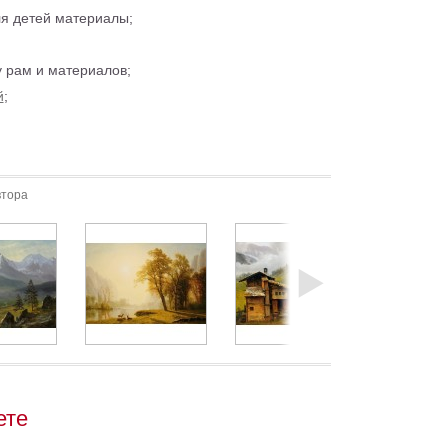
ля детей материалы;
 рам и материалов;
й
;
втора
ете