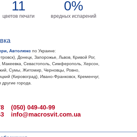
11
0%
цветов печати
вредных испарений
авка
ери, Автолюкс
по Украине:
тровск), Донецк, Запорожье, Львов, Кривой Рог,
, Макеевка, Севастополь, Симферополь, Херсон,
кий, Сумы, Житомир, Черновцы, Ровно,
цкий (Кировоград), Ивано-Франковск, Кременчуг,
 другие города.
78
(050) 049-40-99
43
info@macrosvit.com.ua