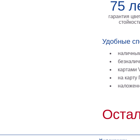
75 л
гарантия цве
стойкост
Удобные сп
наличным
безналич
картами V
на карту
наложен
Остал